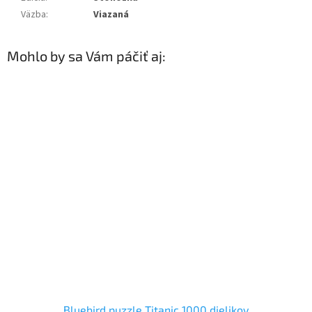
Väzba
:
Viazaná
Mohlo by sa Vám páčiť aj:
Bluebird puzzle Titanic 1000 dielikov