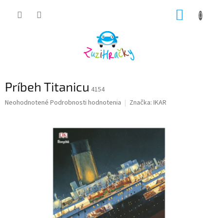
Prejsť
NÁKUP
na
obsah
KOŠÍK
Príbeh Titanicu
4154
Priemerné
Neohodnotené
Podrobnosti hodnotenia
Značka:
IKAR
hodnotenie
produktu
je
0,0
z
5
hviezdičiek.