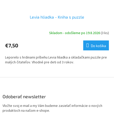
Levia hliadka - Kniha s puzzle
Skladom - odošleme po 19.8.2026
(3 ks)
€7,50
Do košíka
Leporelo s hrdinami príbehu Levia hliadka a skladačkami puzzle pre
malých čitateľov. Vhodné pre deti od 3 rokov.
Z
á
p
ä
Odoberať newsletter
t
Vložte svoj e-mail a my Vám budeme zasielať informácie o nových
i
produktoch na našom e-shope.
e