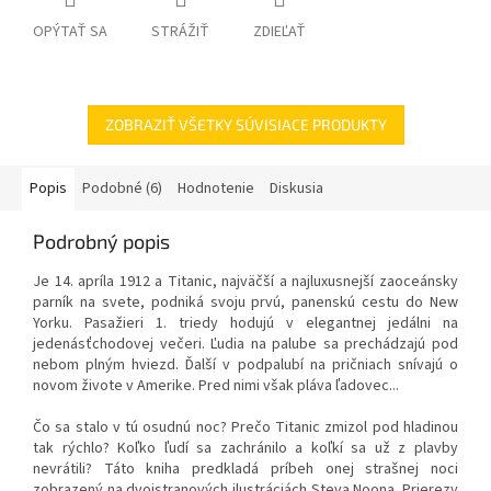
OPÝTAŤ SA
STRÁŽIŤ
ZDIEĽAŤ
ZOBRAZIŤ VŠETKY SÚVISIACE PRODUKTY
Popis
Podobné (6)
Hodnotenie
Diskusia
Podrobný popis
Je 14. apríla 1912 a Titanic, najväčší a najluxusnejší zaoceánsky
parník na svete, podniká svoju prvú, panenskú cestu do New
Yorku. Pasažieri 1. triedy hodujú v elegantnej jedálni na
jedenásťchodovej večeri. Ľudia na palube sa prechádzajú pod
nebom plným hviezd. Ďalší v podpalubí na pričniach snívajú o
novom živote v Amerike. Pred nimi však pláva ľadovec...
Čo sa stalo v tú osudnú noc? Prečo Titanic zmizol pod hladinou
tak rýchlo? Koľko ľudí sa zachránilo a koľkí sa už z plavby
nevrátili? Táto kniha predkladá príbeh onej strašnej noci
zobrazený na dvojstranových ilustráciách Steva Noona. Prierezy