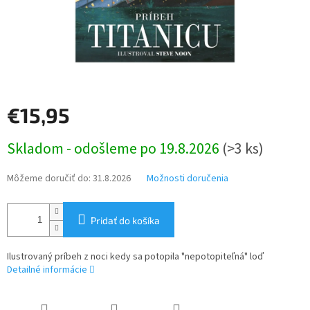
€15,95
Jednotková
Skladom - odošleme po 19.8.2026
(>3 ks)
cena:
Môžeme doručiť do:
31.8.2026
Možnosti doručenia
Pridať do košíka
Ilustrovaný príbeh z noci kedy sa potopila "nepotopiteľná" loď
Detailné informácie