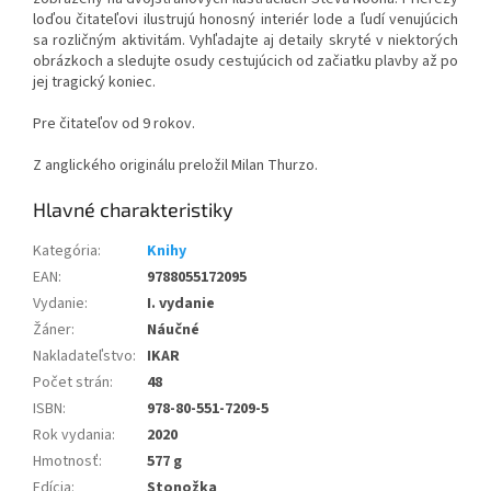
loďou čitateľovi ilustrujú honosný interiér lode a ľudí venujúcich
sa rozličným aktivitám. Vyhľadajte aj detaily skryté v niektorých
obrázkoch a sledujte osudy cestujúcich od začiatku plavby až po
jej tragický koniec.
Pre čitateľov od 9 rokov.
Z anglického originálu preložil Milan Thurzo.
Kategória
:
Knihy
EAN
:
9788055172095
Vydanie
:
I. vydanie
Žáner
:
Náučné
Nakladateľstvo
:
IKAR
Počet strán
:
48
ISBN
:
978-80-551-7209-5
Rok vydania
:
2020
Hmotnosť
:
577 g
Edícia
:
Stonožka