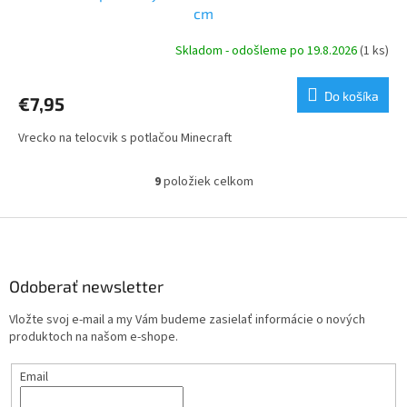
cm
Skladom - odošleme po 19.8.2026
(1 ks)
Do košíka
€7,95
Vrecko na telocvik s potlačou Minecraft
9
položiek celkom
O
v
l
Z
á
á
d
p
a
ä
Odoberať newsletter
c
t
i
Vložte svoj e-mail a my Vám budeme zasielať informácie o nových
i
e
produktoch na našom e-shope.
p
e
r
Email
v
k