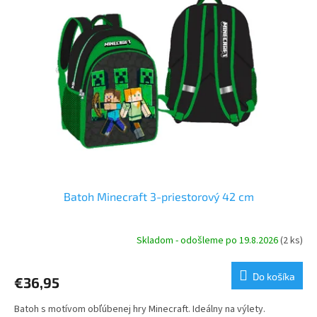
u
i
k
s
t
p
o
r
v
o
d
u
k
t
o
v
Batoh Minecraft 3-priestorový 42 cm
Skladom - odošleme po 19.8.2026
(2 ks)
Do košíka
€36,95
Batoh s motívom obľúbenej hry Minecraft. Ideálny na výlety.