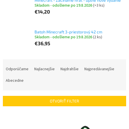
Minecraft - Začíname hrať - úplne nové vydanie
Skladom - odošleme po 19.8.2026
(>3 ks)
€14,20
Batoh Minecraft 3-priestorový 42 cm
Skladom - odošleme po 19.8.2026
(2 ks)
€36,95
R
a
Odporúčame
Najlacnejšie
Najdrahšie
Najpredávanejšie
d
e
Abecedne
n
i
e
OTVORIŤ FILTER
p
r
V
o
ý
d
p