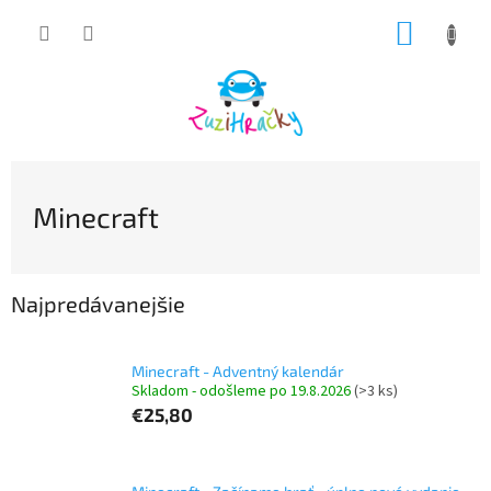
Prejsť
NÁKUP
na
obsah
KOŠÍK
Minecraft
Najpredávanejšie
Minecraft - Adventný kalendár
Skladom - odošleme po 19.8.2026
(>3 ks)
€25,80