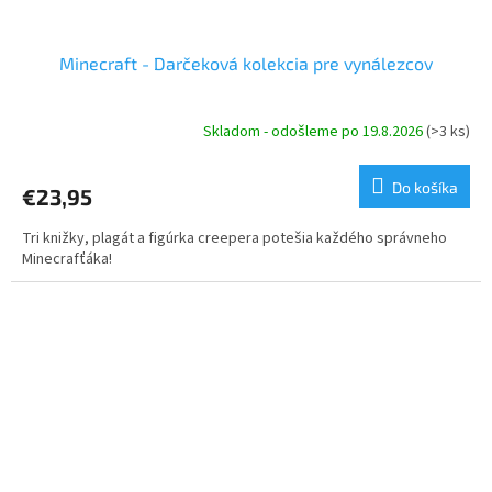
Minecraft - Darčeková kolekcia pre vynálezcov
Skladom - odošleme po 19.8.2026
(>3 ks)
Do košíka
€23,95
Tri knižky, plagát a figúrka creepera potešia každého správneho
Minecrafťáka!