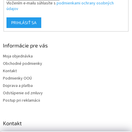
y
Vložením e-mailu súhlasíte s
podmienkami ochrany osobných
v
údajov
ý
p
PRIHLÁSIŤ SA
i
s
u
Informácie pre vás
Moja objednávka
Obchodné podmienky
Kontakt
Podmienky OOÚ
Doprava a platba
Odstúpenie od zmluvy
Postup pri reklamácii
Kontakt