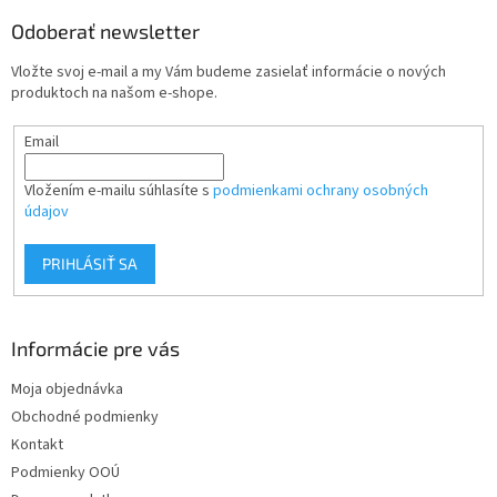
p
a
ä
Odoberať newsletter
c
t
i
Vložte svoj e-mail a my Vám budeme zasielať informácie o nových
i
e
produktoch na našom e-shope.
p
e
r
Email
v
k
y
Vložením e-mailu súhlasíte s
podmienkami ochrany osobných
v
údajov
ý
p
PRIHLÁSIŤ SA
i
s
u
Informácie pre vás
Moja objednávka
Obchodné podmienky
Kontakt
Podmienky OOÚ