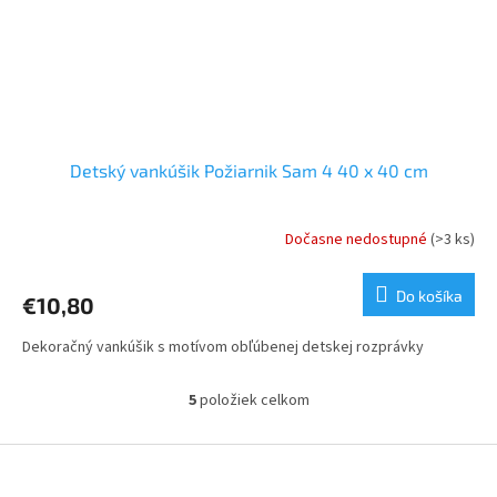
Detský vankúšik Požiarnik Sam 4 40 x 40 cm
Dočasne nedostupné
(>3 ks)
Do košíka
€10,80
Dekoračný vankúšik s motívom obľúbenej detskej rozprávky
5
položiek celkom
O
v
l
Z
á
á
d