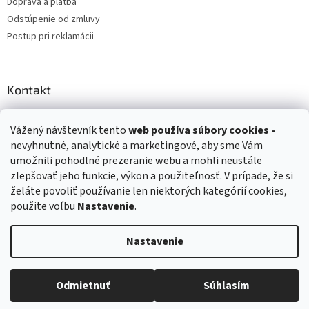
Doprava a platba
Odstúpenie od zmluvy
Postup pri reklamácii
Kontakt
info
@
zuzihracky.sk
Vážený návštevník tento
web používa
súbory cookies -
+421 903 144 673
nevyhnutné, analytické a marketingové, aby sme Vám
umožnili pohodlné prezeranie webu a mohli neustále
zlepšovať jeho funkcie, výkon a použiteľnosť. V prípade, že si
želáte povoliť používanie len niektorých kategórií cookies,
použite voľbu
Nastavenie
.
Vytvoril Shoptet
Nastavenie
Copyright 2026
ZuziHračky.sk
. Všetky práva vyhradené.
Upraviť
nastavenie cookies
Odmietnuť
Súhlasím