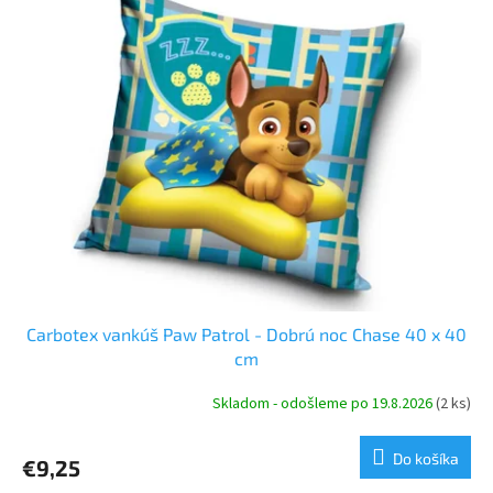
p
p
r
i
o
s
d
p
u
r
k
o
t
d
o
u
v
k
t
o
v
Carbotex vankúš Paw Patrol - Dobrú noc Chase 40 x 40
cm
Skladom - odošleme po 19.8.2026
(2 ks)
Do košíka
€9,25