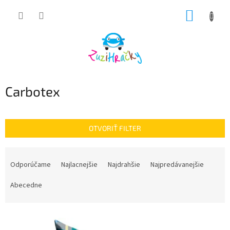
Prejsť
NÁKUP
na
obsah
KOŠÍK
Carbotex
OTVORIŤ FILTER
R
a
Odporúčame
Najlacnejšie
Najdrahšie
Najpredávanejšie
d
e
Abecedne
n
i
V
e
ý