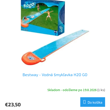
p
p
r
i
o
s
d
p
u
r
k
o
t
d
o
u
v
k
t
o
v
Bestway - Vodná šmykľavka H2O GO
Skladom - odošleme po 19.8.2026
(1 ks)
Do košíka
€23,50