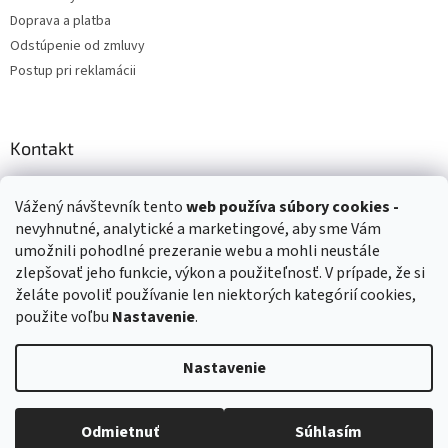
Doprava a platba
Odstúpenie od zmluvy
Postup pri reklamácii
Kontakt
info
@
zuzihracky.sk
Vážený návštevník tento
web používa
súbory cookies -
+421 903 144 673
nevyhnutné, analytické a marketingové, aby sme Vám
umožnili pohodlné prezeranie webu a mohli neustále
zlepšovať jeho funkcie, výkon a použiteľnosť. V prípade, že si
želáte povoliť používanie len niektorých kategórií cookies,
použite voľbu
Nastavenie
.
Vytvoril Shoptet
Nastavenie
Copyright 2026
ZuziHračky.sk
. Všetky práva vyhradené.
Upraviť
nastavenie cookies
Odmietnuť
Súhlasím