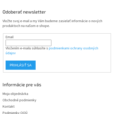
á
d
p
a
ä
Odoberať newsletter
c
t
i
Vložte svoj e-mail a my Vám budeme zasielať informácie o nových
i
e
produktoch na našom e-shope.
p
e
r
Email
v
k
y
Vložením e-mailu súhlasíte s
podmienkami ochrany osobných
v
údajov
ý
p
PRIHLÁSIŤ SA
i
s
u
Informácie pre vás
Moja objednávka
Obchodné podmienky
Kontakt
Podmienky OOÚ