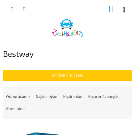
Prejsť
NÁKUP
na
obsah
KOŠÍK
Bestway
OTVORIŤ FILTER
R
a
Odporúčame
Najlacnejšie
Najdrahšie
Najpredávanejšie
d
e
Abecedne
n
i
V
e
ý