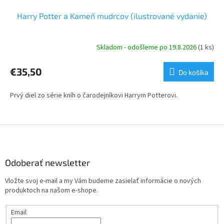
Harry Potter a Kameň mudrcov (ilustrované vydanie)
Skladom - odošleme po 19.8.2026
(1 ks)
€35,50
Do košíka
Prvý diel zo série kníh o čarodejníkovi Harrym Potterovi.
Z
á
p
ä
Odoberať newsletter
t
Vložte svoj e-mail a my Vám budeme zasielať informácie o nových
i
produktoch na našom e-shope.
e
Email