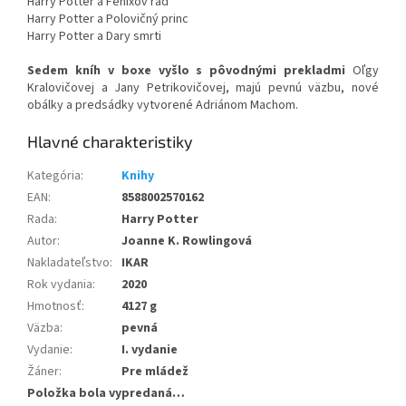
Harry Potter a Fénixov rád
Harry Potter a Polovičný princ
Harry Potter a Dary smrti
Sedem kníh v boxe vyšlo s pôvodnými prekladmi
Oľgy
Kralovičovej a Jany Petrikovičovej, majú pevnú väzbu, nové
obálky a predsádky vytvorené Adriánom Machom.
Kategória
:
Knihy
EAN
:
8588002570162
Rada
:
Harry Potter
Autor
:
Joanne K. Rowlingová
Nakladateľstvo
:
IKAR
Rok vydania
:
2020
Hmotnosť
:
4127 g
Väzba
:
pevná
Vydanie
:
I. vydanie
Žáner
:
Pre mládež
Položka bola vypredaná…