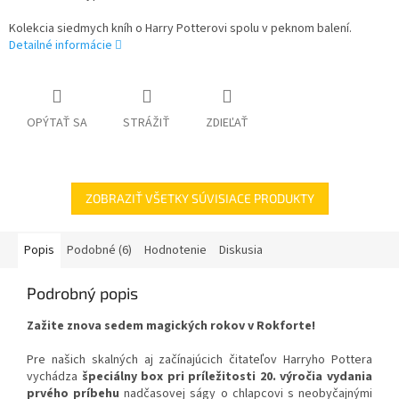
Kolekcia siedmych kníh o Harry Potterovi spolu v peknom balení.
Detailné informácie
OPÝTAŤ SA
STRÁŽIŤ
ZDIEĽAŤ
ZOBRAZIŤ VŠETKY SÚVISIACE PRODUKTY
Popis
Podobné (6)
Hodnotenie
Diskusia
Podrobný popis
Zažite znova sedem magických rokov v Rokforte!
Pre našich skalných aj začínajúcich čitateľov Harryho Pottera
vychádza
špeciálny box pri príležitosti 20. výročia vydania
prvého príbehu
nadčasovej ságy o chlapcovi s neobyčajnými