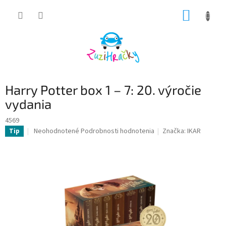
Prejsť
NÁKUP
na
obsah
KOŠÍK
Harry Potter box 1 – 7: 20. výročie
vydania
4569
Priemerné
Neohodnotené
Podrobnosti hodnotenia
Značka:
IKAR
Tip
hodnotenie
produktu
je
0,0
z
5
hviezdičiek.