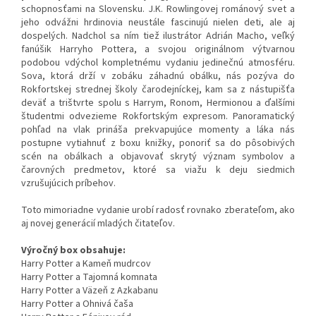
schopnosťami na Slovensku. J.K. Rowlingovej románový svet a
jeho odvážni hrdinovia neustále fascinujú nielen deti, ale aj
dospelých. Nadchol sa ním tiež ilustrátor Adrián Macho, veľký
fanúšik Harryho Pottera, a svojou originálnom výtvarnou
podobou vdýchol kompletnému vydaniu jedinečnú atmosféru.
Sova, ktorá drží v zobáku záhadnú obálku, nás pozýva do
Rokfortskej strednej školy čarodejníckej, kam sa z nástupišťa
deväť a trištvrte spolu s Harrym, Ronom, Hermionou a ďalšími
študentmi odvezieme Rokfortským expresom. Panoramatický
pohľad na vlak prináša prekvapujúce momenty a láka nás
postupne vytiahnuť z boxu knižky, ponoriť sa do pôsobivých
scén na obálkach a objavovať skrytý význam symbolov a
čarovných predmetov, ktoré sa viažu k deju siedmich
vzrušujúcich príbehov.
Toto mimoriadne vydanie urobí radosť rovnako zberateľom, ako
aj novej generácií mladých čitateľov.
Výročný box obsahuje:
Harry Potter a Kameň mudrcov
Harry Potter a Tajomná komnata
Harry Potter a Väzeň z Azkabanu
Harry Potter a Ohnivá čaša