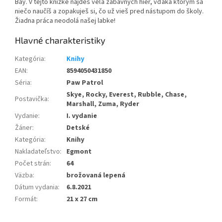
Bay. V tejto knižke nájdeš veľa zábavných hier, vďaka ktorým sa
niečo naučíš a zopakuješ si, čo už vieš pred nástupom do školy.
Žiadna práca neodolá našej labke!
Kategória
:
Knihy
EAN
:
8594050431850
Séria
:
Paw Patrol
Skye, Rocky, Everest, Rubble, Chase,
Postavička
:
Marshall, Zuma, Ryder
Vydanie
:
I. vydanie
Žáner
:
Detské
Kategória
:
Knihy
Nakladateľstvo
:
Egmont
Počet strán
:
64
Väzba
:
brožovaná lepená
Dátum vydania
:
6.8.2021
Formát
:
21 x 27 cm