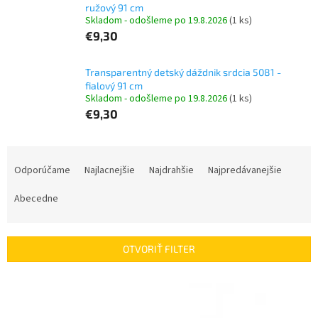
ružový 91 cm
Skladom - odošleme po 19.8.2026
(1 ks)
€9,30
Transparentný detský dáždnik srdcia 5081 -
fialový 91 cm
Skladom - odošleme po 19.8.2026
(1 ks)
€9,30
R
a
Odporúčame
Najlacnejšie
Najdrahšie
Najpredávanejšie
d
e
Abecedne
n
i
e
OTVORIŤ FILTER
p
r
V
o
ý
d
p