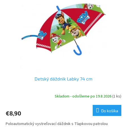
u
i
k
s
t
p
o
r
v
o
d
u
k
t
o
v
Detský dáždnik Labky 74 cm
Skladom - odošleme po 19.8.2026
(1 ks)
Do košíka
€8,90
Poloautomatický vystreľovací dáždnik s Tlapkovou patrolou