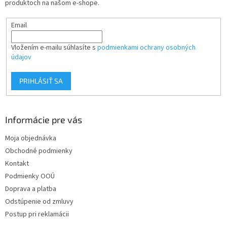
produktoch na našom e-shope.
p
e
r
Email
v
k
y
Vložením e-mailu súhlasíte s
podmienkami ochrany osobných
v
údajov
ý
p
PRIHLÁSIŤ SA
i
s
u
Informácie pre vás
Moja objednávka
Obchodné podmienky
Kontakt
Podmienky OOÚ
Doprava a platba
Odstúpenie od zmluvy
Postup pri reklamácii