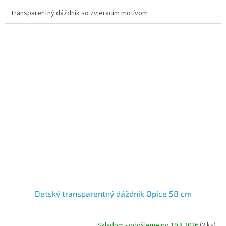
Transparentný dáždnik so zvieracím motívom
Detský transparentný dáždnik Opice 58 cm
Skladom - odošleme po 19.8.2026
(2 ks)