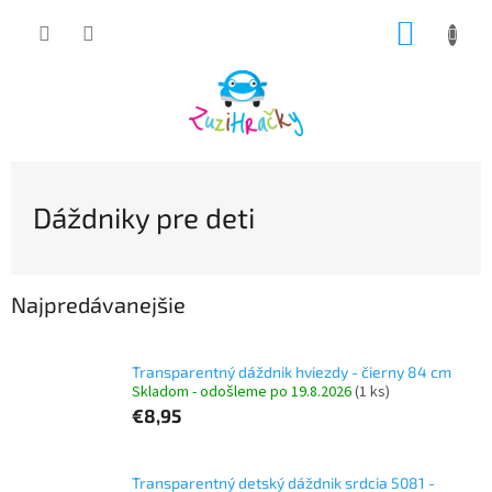
Prejsť
NÁKUP
na
obsah
KOŠÍK
Dáždniky pre deti
Najpredávanejšie
Transparentný dáždnik hviezdy - čierny 84 cm
Skladom - odošleme po 19.8.2026
(1 ks)
€8,95
Transparentný detský dáždnik srdcia 5081 -