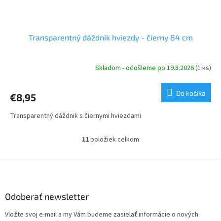
Transparentný dáždnik hviezdy - čierny 84 cm
Skladom - odošleme po 19.8.2026
(1 ks)
Do košíka
€8,95
Transparentný dáždnik s čiernymi hviezdami
11
položiek celkom
O
v
l
Z
á
á
d
p
a
ä
Odoberať newsletter
c
t
i
Vložte svoj e-mail a my Vám budeme zasielať informácie o nových
i
e