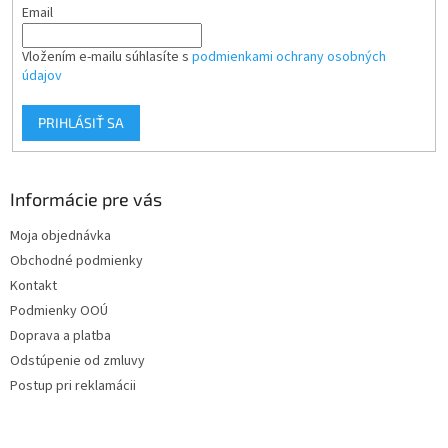
Email
v
k
y
Vložením e-mailu súhlasíte s
podmienkami ochrany osobných
v
údajov
ý
p
PRIHLÁSIŤ SA
i
s
u
Informácie pre vás
Moja objednávka
Obchodné podmienky
Kontakt
Podmienky OOÚ
Doprava a platba
Odstúpenie od zmluvy
Postup pri reklamácii