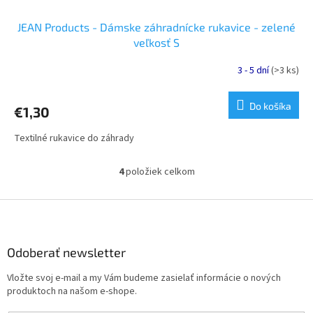
JEAN Products - Dámske záhradnícke rukavice - zelené
veľkosť S
3 - 5 dní
(>3 ks)
Do košíka
€1,30
Textilné rukavice do záhrady
4
položiek celkom
O
v
l
Z
á
á
d
p
a
ä
Odoberať newsletter
c
t
i
Vložte svoj e-mail a my Vám budeme zasielať informácie o nových
i
e
produktoch na našom e-shope.
p
e
r