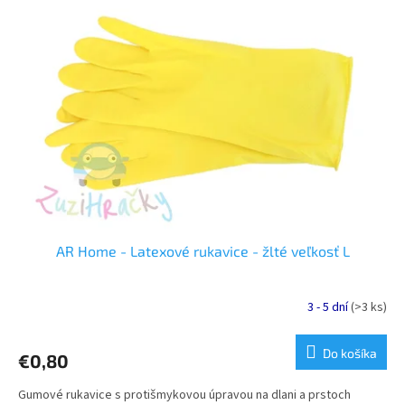
u
i
k
s
t
p
o
r
v
o
d
u
k
t
o
v
AR Home - Latexové rukavice - žlté veľkosť L
3 - 5 dní
(>3 ks)
Do košíka
€0,80
Gumové rukavice s protišmykovou úpravou na dlani a prstoch