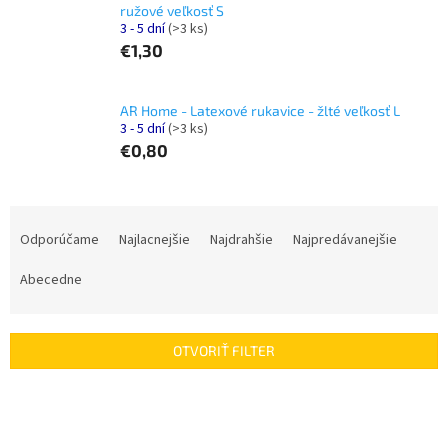
ružové veľkosť S
3 - 5 dní
(>3 ks)
€1,30
AR Home - Latexové rukavice - žlté veľkosť L
3 - 5 dní
(>3 ks)
€0,80
R
a
Odporúčame
Najlacnejšie
Najdrahšie
Najpredávanejšie
d
e
Abecedne
n
i
e
OTVORIŤ FILTER
p
r
V
o
ý
d
p