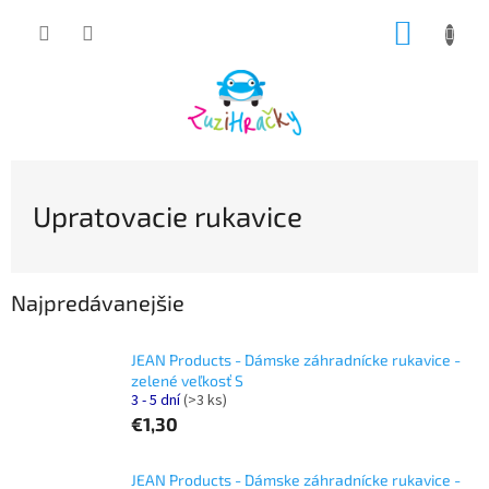
Prejsť
NÁKUP
na
obsah
KOŠÍK
Upratovacie rukavice
Najpredávanejšie
JEAN Products - Dámske záhradnícke rukavice -
zelené veľkosť S
3 - 5 dní
(>3 ks)
€1,30
JEAN Products - Dámske záhradnícke rukavice -