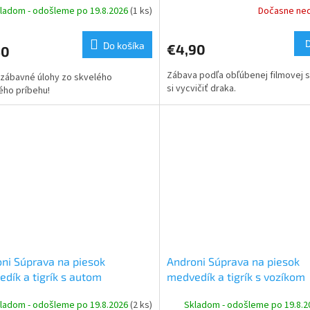
ladom - odošleme po 19.8.2026
(1 ks)
Dočasne ne
Do košíka
€4,90
50
Zábava podľa obľúbenej filmovej s
 zábavné úlohy zo skvelého
si vycvičiť draka.
ého príbehu!
ni Súprava na piesok
Androni Súprava na piesok
dík a tigrík s autom
medvedík a tigrík s vozíkom
ladom - odošleme po 19.8.2026
(2 ks)
Skladom - odošleme po 19.8.