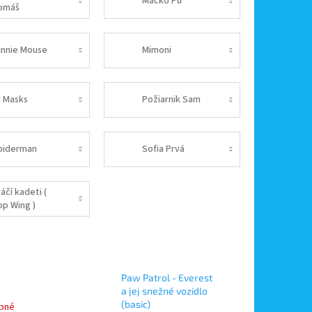
Macko Pú
omáš
innie Mouse
Mimoni
J Masks
Požiarnik Sam
piderman
Sofia Prvá
áčí kadeti (
op Wing )
Paw Patrol - Everest
a jej snežné vozidlo
(basic)
pné