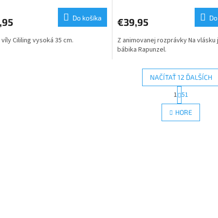
Do košíka
Do
,95
€39,95
víly Cililing vysoká 35 cm.
Z animovanej rozprávky Na vlásku j
bábika Rapunzel.
NAČÍTAŤ 12 ĎALŠÍCH
S
1
51
O
t
r
v
HORE
á
l
n
á
k
d
o
a
v
c
a
i
n
e
i
e
p
r
v
k