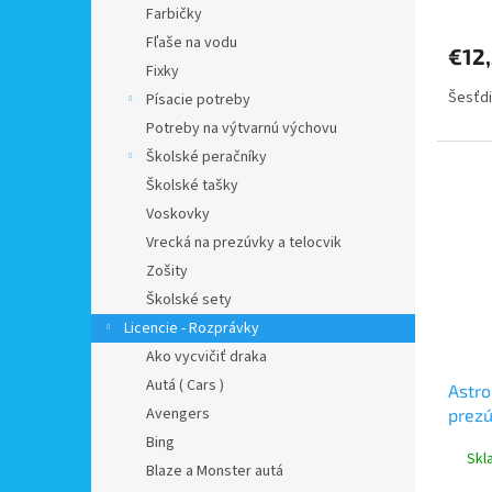
Farbičky
Fľaše na vodu
€12
Fixky
Šesťdi
Písacie potreby
Potreby na výtvarnú výchovu
Školské peračníky
Školské tašky
Voskovky
Vrecká na prezúvky a telocvik
Zošity
Školské sety
Licencie - Rozprávky
Ako vycvičiť draka
Autá ( Cars )
Astro
Avengers
prezú
Bing
Skl
Blaze a Monster autá