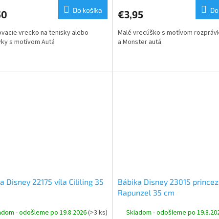
Do košíka
Do
50
€3,95
vacie vrecko na tenisky alebo
Malé vrecúško s motívom rozpráv
ky s motívom Autá
a Monster autá
a Disney 22175 víla Cililing 35
Bábika Disney 23015 prince
Rapunzel 35 cm
adom - odošleme po 19.8.2026
(>3 ks)
Skladom - odošleme po 19.8.20