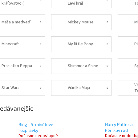
kráľovstvo (
Leví kráľ
T
Frozen )
Máša a medveď
Mickey Mouse
M
Minecraft
My little Pony
P
Prasiatko Peppa
Shimmer a Shine
S
Vt
Star Wars
Včielka Maja
T
edávanejšie
Bing - 5-minútové
Harry Potter a
rozprávky
Fénixov rád
Dočasne nedostupné
Dočasne nedostu