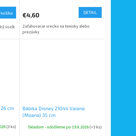
DETAIL
 košíka
€4,60
Zaťahovacie vrecko na tenisky alebo
rý vozík
prezúvky
x 26 cm
Bábika Disney 21044 Vaiana
(Moana) 35 cm
2026
(3 ks)
Skladom - odošleme po 19.8.2026
(>3 ks)