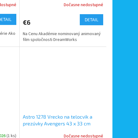
dostupné
Dočasne nedostupné
DETAIL
DETAIL
€6
érie Ako
Na Cenu Akadémie nominovaný animovaný
film spoločnosti DreamWorks
Astro 1278 Vrecko na telocvik a
prezúvky Avengers 43 x 33 cm
2026
(1 ks)
Dočasne nedostupné