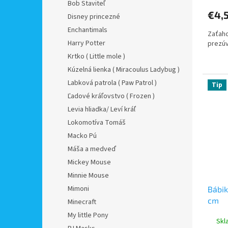
Bob Staviteľ
€4,
Disney princezné
Enchantimals
Zaťaho
Harry Potter
prezúv
Krtko ( Little mole )
Kúzelná lienka ( Miracoulus Ladybug )
Labková patrola ( Paw Patrol )
Tip
Ľadové kráľovstvo ( Frozen )
Levia hliadka/ Leví kráľ
Lokomotíva Tomáš
Macko Pú
Máša a medveď
Mickey Mouse
Minnie Mouse
Mimoni
Bábik
cm
Minecraft
My little Pony
Skl