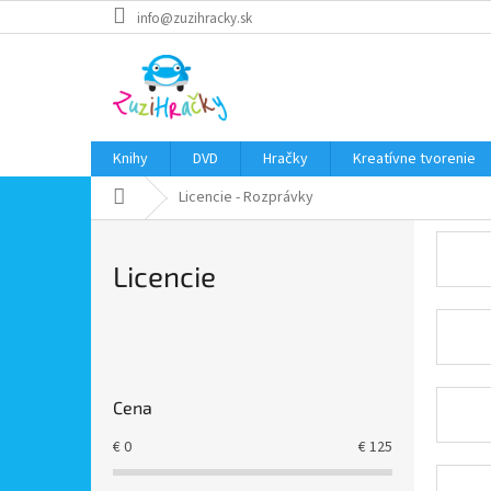
Prejsť
info@zuzihracky.sk
na
obsah
Knihy
DVD
Hračky
Kreatívne tvorenie
Domov
Licencie - Rozprávky
Licencie
B
o
č
Cena
n
ý
€
0
€
125
p
a