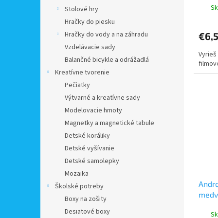
o
Sk
Stolové hry
v
Hračky do piesku
Hračky do vody a na záhradu
€6,
Vzdelávacie sady
Vyrieš
Balančné bicykle a odrážadlá
filmov
Kreatívne tvorenie
Pečiatky
Výtvarné a kreatívne sady
Modelovacie hmoty
Magnetky a magnetické tabule
Detské koráliky
Detské vyšívanie
Detské samolepky
Mozaika
Andro
Školské potreby
medve
Boxy na zošity
Desiatové boxy
Sk