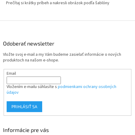
Prečítaj si krátky príbeh a nakresli obrázok podľa šablóny
Z
á
p
ä
Odoberať newsletter
t
Vložte svoj e-mail a my Vám budeme zasielať informácie o nových
i
produktoch na našom e-shope.
e
Email
Vložením e-mailu súhlasíte s
podmienkami ochrany osobných
údajov
PRIHLÁSIŤ SA
Informácie pre vás