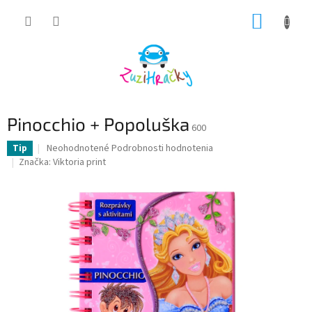
Prejsť
NÁKUP
na
obsah
KOŠÍK
Pinocchio + Popoluška
600
Priemerné
Neohodnotené
Podrobnosti hodnotenia
Tip
hodnotenie
Značka:
Viktoria print
produktu
je
0,0
z
5
hviezdičiek.