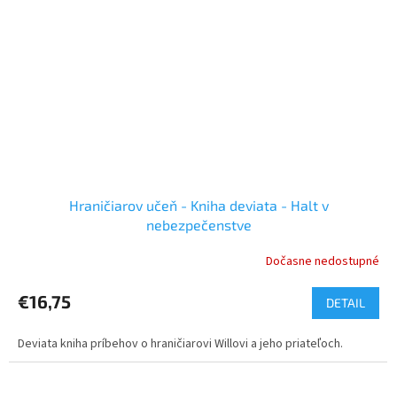
Hraničiarov učeň - Kniha deviata - Halt v
nebezpečenstve
Dočasne nedostupné
€16,75
DETAIL
Deviata kniha príbehov o hraničiarovi Willovi a jeho priateľoch.