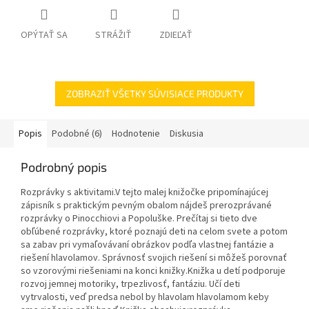
OPÝTAŤ SA
STRÁŽIŤ
ZDIEĽAŤ
ZOBRAZIŤ VŠETKY SÚVISIACE PRODUKTY
Popis
Podobné (6)
Hodnotenie
Diskusia
Podrobný popis
Rozprávky s aktivitami.V tejto malej knižočke pripomínajúcej
zápisník s praktickým pevným obalom nájdeš prerozprávané
rozprávky o Pinocchiovi a Popoluške. Prečítaj si tieto dve
obľúbené rozprávky, ktoré poznajú deti na celom svete a potom
sa zabav pri vymaľovávaní obrázkov podľa vlastnej fantázie a
riešení hlavolamov. Správnosť svojich riešení si môžeš porovnať
so vzorovými riešeniami na konci knižky.Knižka u detí podporuje
rozvoj jemnej motoriky, trpezlivosť, fantáziu. Učí deti
vytrvalosti, veď predsa nebol by hlavolam hlavolamom keby