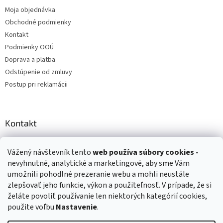
Moja objednávka
Obchodné podmienky
Kontakt
Podmienky OOÚ
Doprava a platba
Odstúpenie od zmluvy
Postup pri reklamácii
Kontakt
info
@
zuzihracky.sk
Vážený návštevník tento
web používa
súbory cookies -
+421 903 144 673
nevyhnutné, analytické a marketingové, aby sme Vám
umožnili pohodlné prezeranie webu a mohli neustále
zlepšovať jeho funkcie, výkon a použiteľnosť. V prípade, že si
želáte povoliť používanie len niektorých kategórií cookies,
použite voľbu
Nastavenie
.
Vytvoril Shoptet