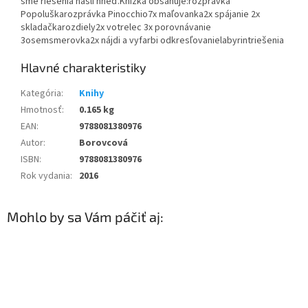
sme riešenia našli hneď.Knižka obsahuje:rozprávka
Popoluškarozprávka Pinocchio7x maľovanka2x spájanie 2x
skladačkarozdiely2x votrelec 3x porovnávanie
3osemsmerovka2x nájdi a vyfarbi odkresľovanielabyrintriešenia
Kategória
:
Knihy
Hmotnosť
:
0.165 kg
EAN
:
9788081380976
Autor
:
Borovcová
ISBN
:
9788081380976
Rok vydania
:
2016
Mohlo by sa Vám páčiť aj: