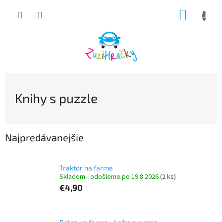
Prejsť
NÁKUP
na
obsah
KOŠÍK
Knihy s puzzle
Najpredávanejšie
Traktor na farme
Skladom - odošleme po 19.8.2026
(2 ks)
€4,90