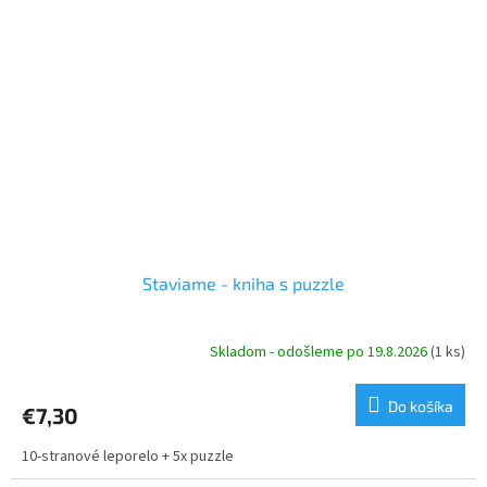
Staviame - kniha s puzzle
Skladom - odošleme po 19.8.2026
(1 ks)
Do košíka
€7,30
10-stranové leporelo + 5x puzzle