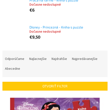
Práca na farme - kniha s puzzle
Dočasne nedostupné
€6
Disney - Princezná - Kniha s puzzle
Dočasne nedostupné
€9,50
R
a
Odporúčame
Najlacnejšie
Najdrahšie
Najpredávanejšie
d
e
Abecedne
n
i
e
OTVORIŤ FILTER
p
r
V
o
ý
d
p