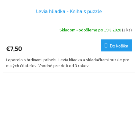
Levia hliadka - Kniha s puzzle
Skladom - odošleme po 19.8.2026
(3 ks)
Do košíka
€7,50
Leporelo s hrdinami príbehu Levia hliadka a skladačkami puzzle pre
malých čitateľov. Vhodné pre deti od 3 rokov.