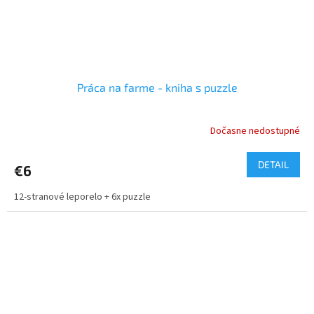
Práca na farme - kniha s puzzle
Dočasne nedostupné
DETAIL
€6
12-stranové leporelo + 6x puzzle