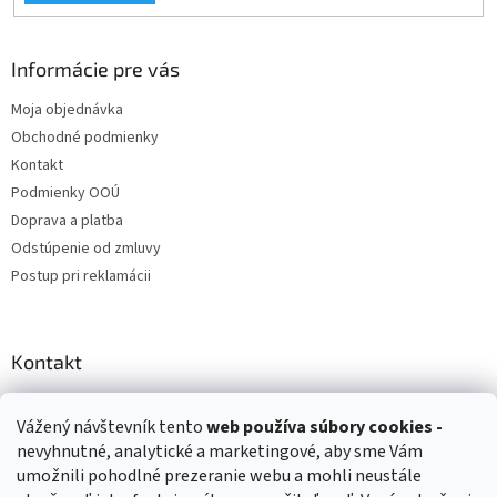
s
u
Informácie pre vás
Moja objednávka
Obchodné podmienky
Kontakt
Podmienky OOÚ
Doprava a platba
Odstúpenie od zmluvy
Postup pri reklamácii
Kontakt
info
@
zuzihracky.sk
Vážený návštevník tento
web používa
súbory cookies -
+421 903 144 673
nevyhnutné, analytické a marketingové, aby sme Vám
umožnili pohodlné prezeranie webu a mohli neustále