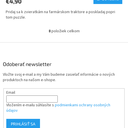
€4,90
Pridaj sa k zvieratkám na farmárskom traktore a poskladaj popri
tom puzzle.
8
položiek celkom
O
v
l
Z
á
á
d
p
a
ä
Odoberať newsletter
c
t
i
Vložte svoj e-mail a my Vám budeme zasielať informácie o nových
i
e
produktoch na našom e-shope.
p
e
r
Email
v
k
y
Vložením e-mailu súhlasíte s
podmienkami ochrany osobných
v
údajov
ý
p
PRIHLÁSIŤ SA
i