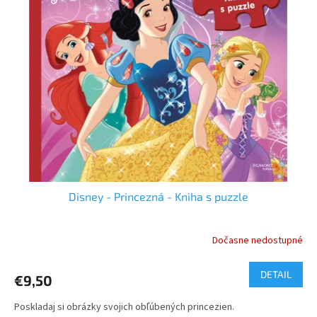
u
i
k
s
t
p
o
r
v
o
d
u
k
t
o
v
Disney - Princezná - Kniha s puzzle
Dočasne nedostupné
DETAIL
€9,50
Poskladaj si obrázky svojich obľúbených princezien.