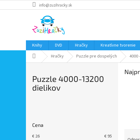
Prejsť
info@zuzihracky.sk
na
obsah
Knihy
DVD
Hračky
Kreatívne tvorenie
Domov
Hračky
Puzzle pre dospelých
4000 
Najpr
Puzzle 4000-13200
dielikov
B
o
č
Cena
n
R
ý
€
26
€
95
a
Odpor