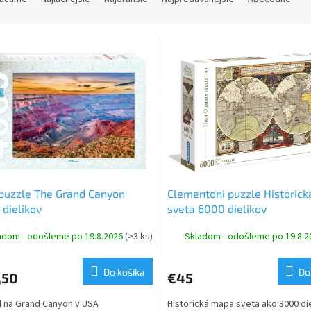
puzzle The Grand Canyon
Clementoni puzzle Historic
dielikov
sveta 6000 dielikov
adom - odošleme po 19.8.2026
(>3 ks)
Skladom - odošleme po 19.8.
Do košíka
Do
,50
€45
 na Grand Canyon v USA
Historická mapa sveta ako 3000 di