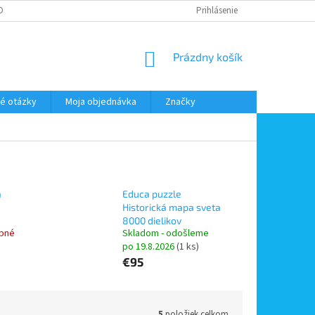
DMIENKY OOÚ
DOPRAVA A PLATBA
ODSTÚPENIE OD ZMLUVY
Prihlásenie
NÁKUPNÝ
Prázdny košík
KOŠÍK
é otázky
Moja objednávka
Značky
á
Educa puzzle
Historická mapa sveta
8000 dielikov
pné
Skladom - odošleme
po 19.8.2026
(1 ks)
€95
5
položiek celkom