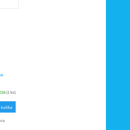
pa
2026
(1 ks)
 košíka
bcu