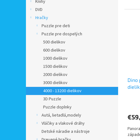
Knihy
DVD
Hračky
Puzzle pre deti
Puzzle pre dospelých
500 dielikov
600 dielikov
1000 dielikov
1500 dielikov
2000 dielikov
Dino 
3000 dielikov
dieli
4000 - 13200 dielikov
3D Puzzle
Puzzle doplnky
Autá, lietadlá,modely
€59
Vláčiky a vlakové dráhy
Panora
Detské náradie a nástroje
západe
Drevené hračky