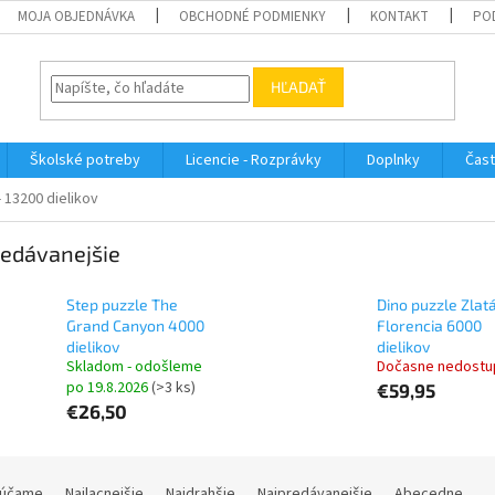
MOJA OBJEDNÁVKA
OBCHODNÉ PODMIENKY
KONTAKT
PO
HĽADAŤ
Školské potreby
Licencie - Rozprávky
Doplnky
Čast
- 13200 dielikov
edávanejšie
Step puzzle The
Dino puzzle Zlat
Grand Canyon 4000
Florencia 6000
dielikov
dielikov
Skladom - odošleme
Dočasne nedostu
po 19.8.2026
(>3 ks)
€59,95
€26,50
účame
Najlacnejšie
Najdrahšie
Najpredávanejšie
Abecedne