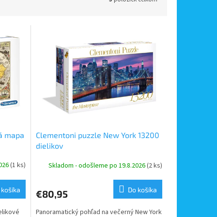
ká mapa
Clementoni puzzle New York 13200
dielikov
2026
(1 ks)
Skladom - odošleme po 19.8.2026
(2 ks)
 košíka
Do košíka
€80,95
elikové
Panoramatický pohľad na večerný New York