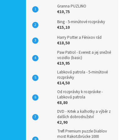
Granna PUZLINO
€10,75
Bing - 5-minútové rozprávky
€15,10
Harry Potter a Fénixov rád
€18,50
Paw Patrol - Everest a jej snežné
vozidlo (basic)
€19,95
Labková patrola - 5-minútové
rozprávky
€14,50
Od rozprávky k rozprávke -
Labková patrola
€8,80
DVD - Krtek a kalhotky a výběr z
dalších dobrodružství
€2,90
Trefl Premium puzzle Diablov
most Rakotzbrücke 1000