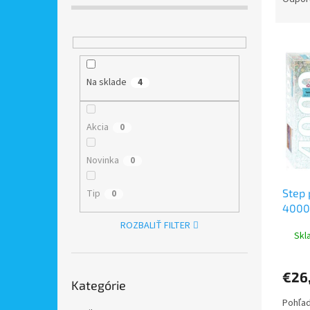
p
d
a
e
n
V
n
e
ý
i
l
p
e
Na sklade
4
i
p
s
r
p
o
Akcia
0
r
d
o
u
Novinka
0
d
k
u
t
Step 
k
Tip
o
0
4000 
t
v
o
ROZBALIŤ FILTER
Skl
v
Preskočiť
€26
Kategórie
kategórie
Pohľad