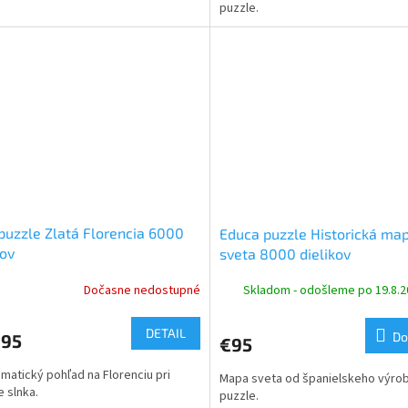
puzzle.
puzzle Zlatá Florencia 6000
Educa puzzle Historická ma
kov
sveta 8000 dielikov
Dočasne nedostupné
Skladom - odošleme po 19.8.
DETAIL
Do
,95
€95
matický pohľad na Florenciu pri
Mapa sveta od španielskeho výro
 slnka.
puzzle.