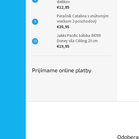
dielikov
€12,85
Peračník Catalina s vnútorným
vreckom 2-poschodový
€20,95
Jakks Pacific bábika 84769
Disney víla Cililing 23 cm
€19,95
Prijímame online platby
Z
á
p
ä
t
Odobera
i