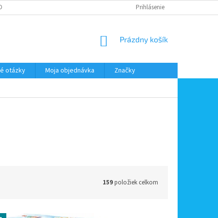
DMIENKY OOÚ
DOPRAVA A PLATBA
ODSTÚPENIE OD ZMLUVY
Prihlásenie
NÁKUPNÝ
Prázdny košík
KOŠÍK
é otázky
Moja objednávka
Značky
159
položiek celkom