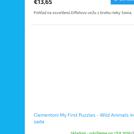
€13,65
Pohľad na osvetlenú Eiffelovu vežu z brehu rieky Seina.
Clementoni My First Puzzles - Wild Animals 4
sada
Skladom - odošleme po 19.8.2026
(