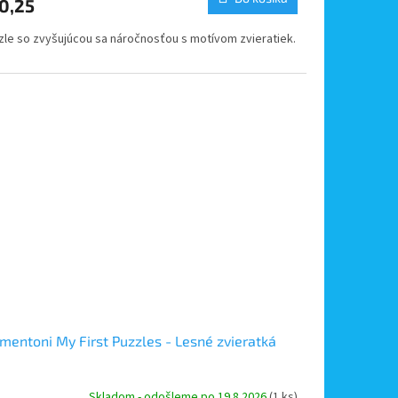
0,25
zle so zvyšujúcou sa náročnosťou s motívom zvieratiek.
mentoni My First Puzzles - Lesné zvieratká
Skladom - odošleme po 19.8.2026
(1 ks)