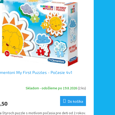
p
mentoni My First Puzzles - Počasie 4v1
Skladom - odošleme po 19.8.2026
(2 ks)
Do košíka
,50
a štyroch puzzle s motívom počasia pre deti od 2 rokov.