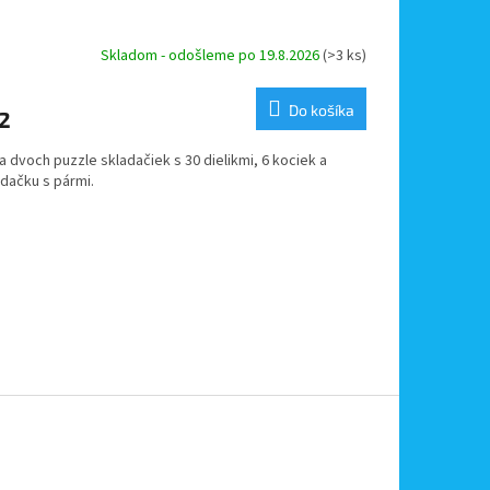
Skladom - odošleme po 19.8.2026
(>3 ks)
Do košíka
2
 dvoch puzzle skladačiek s 30 dielikmi, 6 kociek a
adačku s pármi.