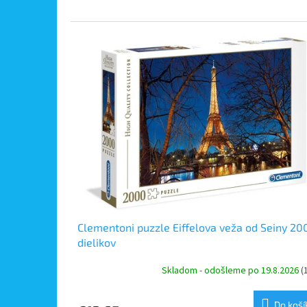
Clementoni puzzle Eiffelova veža od Seiny 20
dielikov
Skladom - odošleme po 19.8.2026
(
Do koší