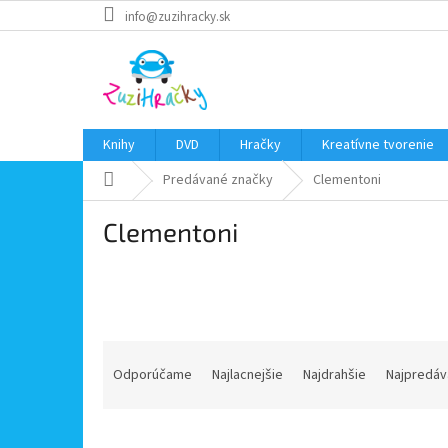
Prejsť
info@zuzihracky.sk
na
obsah
Knihy
DVD
Hračky
Kreatívne tvorenie
Domov
Predávané značky
Clementoni
Clementoni
R
a
Odporúčame
Najlacnejšie
Najdrahšie
Najpredáv
d
e
V
n