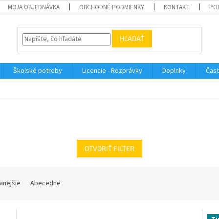
MOJA OBJEDNÁVKA
OBCHODNÉ PODMIENKY
KONTAKT
PO
HĽADAŤ
Školské potreby
Licencie - Rozprávky
Doplnky
Čast
OTVORIŤ FILTER
anejšie
Abecedne