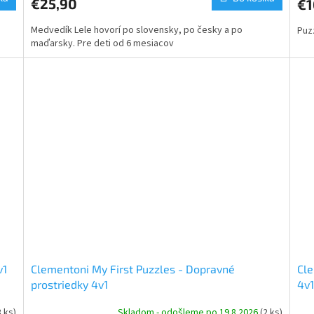
€25,90
€1
Medvedík Lele hovorí po slovensky, po česky a po
Puz
maďarsky. Pre deti od 6 mesiacov
v1
Clementoni My First Puzzles - Dopravné
Cle
prostriedky 4v1
4v1
3 ks)
Skladom - odošleme po 19.8.2026
(2 ks)