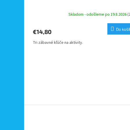
Skladom - odošleme po 19.8.2026
(
Do koší
€14,80
Tri zábavné kľúče na aktivity.
Z
á
p
ä