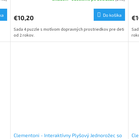
ka
Do košíka
€10,20
€1
Sada 4 puzzle s motívom dopravných prostriedkov pre deti
Sad
od 2 rokov.
rok
Clementoni - Interaktívny Plyšový Jednorožec so
Cle