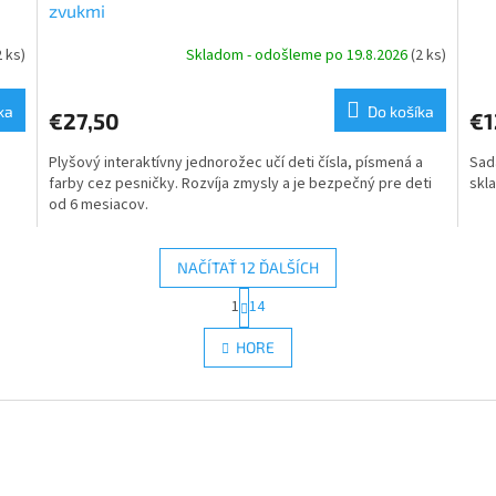
zvukmi
2 ks)
Skladom - odošleme po 19.8.2026
(2 ks)
ka
Do košíka
€27,50
€1
Plyšový interaktívny jednorožec učí deti čísla, písmená a
Sada
farby cez pesničky. Rozvíja zmysly a je bezpečný pre deti
skl
od 6 mesiacov.
NAČÍTAŤ 12 ĎALŠÍCH
S
1
14
O
t
r
v
HORE
á
l
n
á
k
d
o
a
v
c
a
i
n
e
i