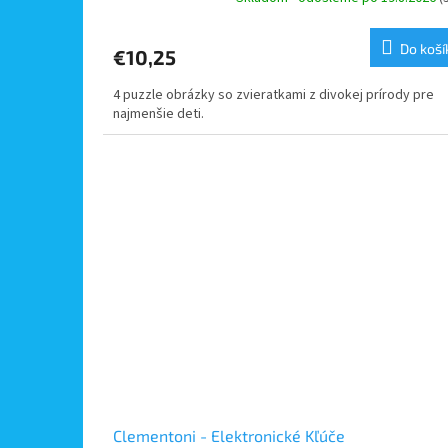
Do koší
€10,25
4 puzzle obrázky so zvieratkami z divokej prírody pre
najmenšie deti.
Clementoni - Elektronické Kľúče