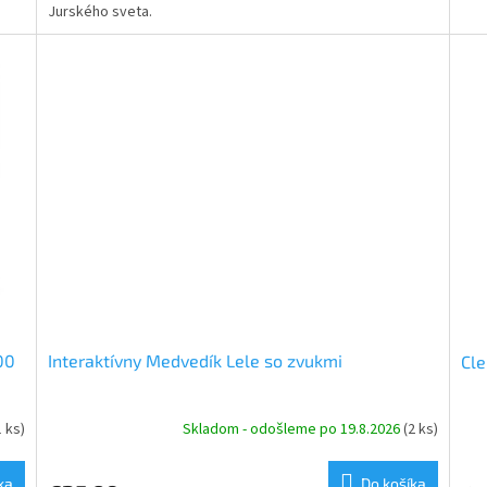
Jurského sveta.
00
Interaktívny Medvedík Lele so zvukmi
Cle
1 ks)
Skladom - odošleme po 19.8.2026
(2 ks)
ka
Do košíka