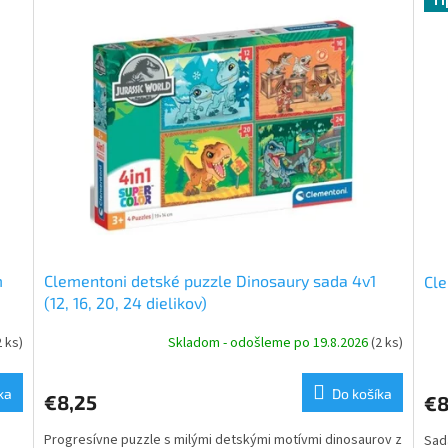
Ti
m
Clementoni detské puzzle Dinosaury sada 4v1
Cle
(12, 16, 20, 24 dielikov)
2 ks)
Skladom - odošleme po 19.8.2026
(2 ks)
ka
Do košíka
€8,25
€8
Progresívne puzzle s milými detskými motívmi dinosaurov z
Sad