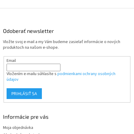
Z
á
p
ä
Odoberať newsletter
t
Vložte svoj e-mail a my Vám budeme zasielať informácie o nových
i
produktoch na našom e-shope.
e
Email
Vložením e-mailu súhlasíte s
podmienkami ochrany osobných
údajov
PRIHLÁSIŤ SA
Informácie pre vás
Moja objednávka