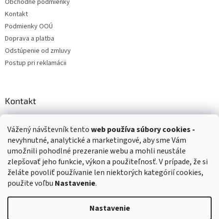
Obchodné podmienky
Kontakt
Podmienky OOÚ
Doprava a platba
Odstúpenie od zmluvy
Postup pri reklamácii
Kontakt
info
@
zuzihracky.sk
Vážený návštevník tento
web používa
súbory cookies -
+421 903 144 673
nevyhnutné, analytické a marketingové, aby sme Vám
umožnili pohodlné prezeranie webu a mohli neustále
zlepšovať jeho funkcie, výkon a použiteľnosť. V prípade, že si
želáte povoliť používanie len niektorých kategórií cookies,
použite voľbu
Nastavenie
.
Vytvoril Shoptet
Nastavenie