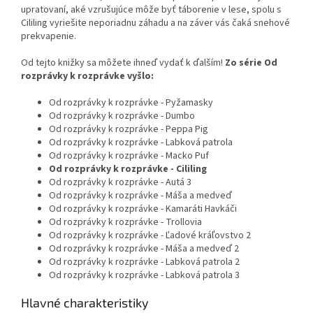
upratovaní, aké vzrušujúce môže byť táborenie v lese, spolu s
Cililing vyriešite neporiadnu záhadu a na záver vás čaká snehové
prekvapenie.
Od tejto knižky sa môžete ihneď vydať k ďalším!
Zo série Od
rozprávky k rozprávke vyšlo:
Od rozprávky k rozprávke - Pyžamasky
Od rozprávky k rozprávke - Dumbo
Od rozprávky k rozprávke - Peppa Pig
Od rozprávky k rozprávke - Labková patrola
Od rozprávky k rozprávke - Macko Puf
Od rozprávky k rozprávke - Cililing
Od rozprávky k rozprávke - Autá 3
Od rozprávky k rozprávke - Máša a medveď
Od rozprávky k rozprávke - Kamaráti Havkáči
Od rozprávky k rozprávke - Trollovia
Od rozprávky k rozprávke - Ľadové kráľovstvo 2
Od rozprávky k rozprávke - Máša a medveď 2
Od rozprávky k rozprávke - Labková patrola 2
Od rozprávky k rozprávke - Labková patrola 3