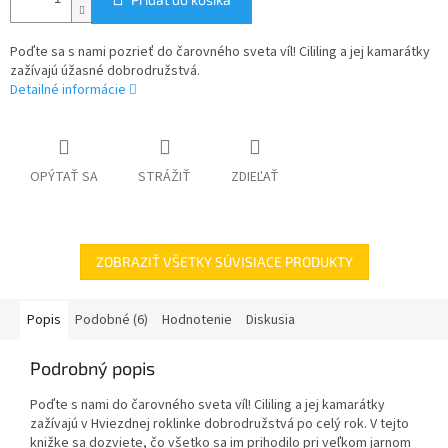
Poďte sa s nami pozrieť do čarovného sveta víl! Cililing a jej kamarátky
zažívajú úžasné dobrodružstvá.
Detailné informácie
OPÝTAŤ SA
STRÁŽIŤ
ZDIEĽAŤ
ZOBRAZIŤ VŠETKY SÚVISIACE PRODUKTY
Popis
Podobné (6)
Hodnotenie
Diskusia
Podrobný popis
Poďte s nami do čarovného sveta víl! Cililing a jej kamarátky
zažívajú v Hviezdnej roklinke dobrodružstvá po celý rok. V tejto
knižke sa dozviete, čo všetko sa im prihodilo pri veľkom jarnom