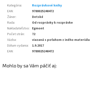
Kategória
:
Rozprávkové knihy
EAN
:
9788025240472
Žáner
:
Detské
Rada
:
Od rozprávky k rozprávke
Nakladateľstvo
:
Egmont
Počet strán
:
72
Väzba
:
viazaná s poťahom z iného materiálu
Dátum vydania
:
1.9.2017
EAN
:
9788025240472
Mohlo by sa Vám páčiť aj: