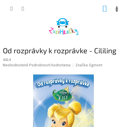
Prejsť
NÁKUP
na
obsah
KOŠÍK
Od rozprávky k rozprávke - Cililing
4414
Priemerné
Neohodnotené
Podrobnosti hodnotenia
Značka:
Egmont
hodnotenie
produktu
je
0,0
z
5
hviezdičiek.