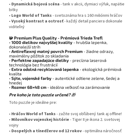
•
Dynamická bojová scéna
- tank v akcii, dymiaci výfuk, napätie
bitky
•
Logo World of Tanks
- svetoznáma hra s 160 miliónmi hráčov
•
Vysoký kontrast a ostrosť
- každý detail panciera dokonale
viditeľný
🧩 Premium Plus Quality - Prémiová Trieda Trefl
•
1000 dielikov najvyššej kvality
- hrubšia lepenka,
dokonalejší strih
•
Antireflexný matný povrch Premium
- žiadne odrazy,
maximálny pôžitok zo skladania
•
Perfektne zapadajúce dieliky
- precízna laserová
technológia bez frustrácií
•
Extra odolná recyklovaná lepenka
- ekologická prémiová
kvalita
•
Sýte, vojenské farby
- autentické odtiene zelene, šedej a
hnedej
•
Rozmer 68×48 cm
- ideálna veľkosť na zarámovanie
Pre koho je toto puzzle určené?
🎁
Toto puzzle je ideálne pre:
•
Hráčov World of Tanks
- zažite svoj obľúbený tank aj offline!
•
Milovníkov vojenskej histórie
- Tiger II je ikona 2. svetovej
vojny
•
Dospelých a tínedžerov od 12 rokov
- optimálna náročnosť