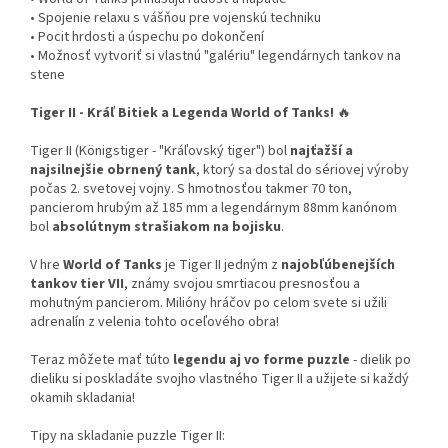
• Spojenie relaxu s vášňou pre vojenskú techniku
• Pocit hrdosti a úspechu po dokončení
• Možnosť vytvoriť si vlastnú "galériu" legendárnych tankov na
stene
Tiger II - Kráľ Bitiek a Legenda World of Tanks!
🔥
Tiger II (Königstiger - "Kráľovský tiger") bol
najťažší a
najsilnejšie obrnený tank
, ktorý sa dostal do sériovej výroby
počas 2. svetovej vojny. S hmotnosťou takmer 70 ton,
pancierom hrubým až 185 mm a legendárnym 88mm kanónom
bol
absolútnym strašiakom na bojisku
.
V hre
World of Tanks
je Tiger II jedným z
najobľúbenejších
tankov tier VII
, známy svojou smrtiacou presnosťou a
mohutným pancierom. Milióny hráčov po celom svete si užili
adrenalín z velenia tohto oceľového obra!
Teraz môžete mať túto
legendu aj vo forme puzzle
- dielik po
dieliku si poskladáte svojho vlastného Tiger II a užijete si každý
okamih skladania!
Tipy na skladanie puzzle Tiger II: