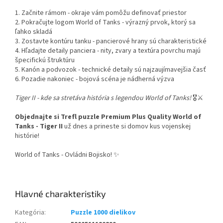
1. Začnite rámom - okraje vám pomôžu definovať priestor
2. Pokračujte logom World of Tanks - výrazný prvok, ktorý sa
ľahko skladá
3. Zostavte kontúru tanku - pancierové hrany sú charakteristické
4. Hľadajte detaily panciera - nity, zvary a textúra povrchu majú
špecifickú štruktúru
5. Kanón a podvozok - technické detaily sú najzaujímavejšia časť
6. Pozadie nakoniec - bojová scéna je nádherná výzva
Tiger II - kde sa stretáva história s legendou World of Tanks!
🎖️⚔️
Objednajte si Trefl puzzle Premium Plus Quality World of
Tanks - Tiger II
už dnes a prineste si domov kus vojenskej
histórie!
World of Tanks - Ovládni Bojisko! ✨
Kategória
:
Puzzle 1000 dielikov