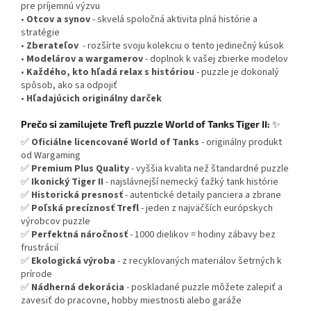
pre príjemnú výzvu
•
Otcov a synov
- skvelá spoločná aktivita plná histórie a
stratégie
•
Zberateľov
- rozšírte svoju kolekciu o tento jedinečný kúsok
•
Modelárov a wargamerov
- doplnok k vašej zbierke modelov
•
Každého, kto hľadá relax s históriou
- puzzle je dokonalý
spôsob, ako sa odpojiť
•
Hľadajúcich originálny darček
Prečo si zamilujete Trefl puzzle World of Tanks Tiger II:
✨
✅
Oficiálne licencované World of Tanks
- originálny produkt
od Wargaming
✅
Premium Plus Quality
- vyššia kvalita než štandardné puzzle
✅
Ikonický Tiger II
- najslávnejší nemecký ťažký tank histórie
✅
Historická presnosť
- autentické detaily panciera a zbrane
✅
Poľská precíznosť Trefl
- jeden z najväčších európskych
výrobcov puzzle
✅
Perfektná náročnosť
- 1000 dielikov = hodiny zábavy bez
frustrácií
✅
Ekologická výroba
- z recyklovaných materiálov šetrných k
prírode
✅
Nádherná dekorácia
- poskladané puzzle môžete zalepiť a
zavesiť do pracovne, hobby miestnosti alebo garáže