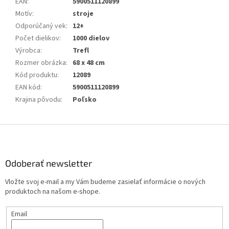
EAN
:
5900511120899
Motív
:
stroje
Odporúčaný vek
:
12+
Počet dielikov
:
1000 dielov
Výrobca
:
Trefl
Rozmer obrázka
:
68 x 48 cm
Kód produktu
:
12089
EAN kód
:
5900511120899
Krajina pôvodu
:
Poľsko
Z
á
p
ä
Odoberať newsletter
t
Vložte svoj e-mail a my Vám budeme zasielať informácie o nových
i
produktoch na našom e-shope.
e
Email