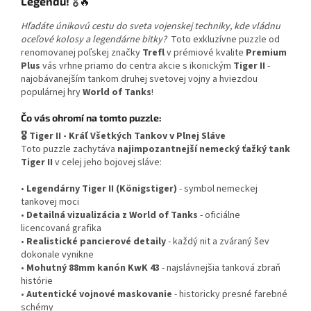
Legendu!
🎖️🔥
Hľadáte únikovú cestu do sveta vojenskej techniky, kde vládnu
oceľové kolosy a legendárne bitky?
Toto exkluzívne puzzle od
renomovanej poľskej značky
Trefl
v prémiové kvalite
Premium
Plus
vás vrhne priamo do centra akcie s ikonickým
Tiger II
-
najobávanejším tankom druhej svetovej vojny a hviezdou
populárnej hry
World of Tanks
!
Čo vás ohromí na tomto puzzle:
🎖️ Tiger II - Kráľ Všetkých Tankov v Plnej Sláve
Toto puzzle zachytáva
najimpozantnejší nemecký ťažký tank
Tiger II
v celej jeho bojovej sláve:
•
Legendárny Tiger II (Königstiger)
- symbol nemeckej
tankovej moci
•
Detailná vizualizácia z World of Tanks
- oficiálne
licencovaná grafika
•
Realistické pancierové detaily
- každý nit a zváraný šev
dokonale vynikne
•
Mohutný 88mm kanón KwK 43
- najslávnejšia tanková zbraň
histórie
•
Autentické vojnové maskovanie
- historicky presné farebné
schémy