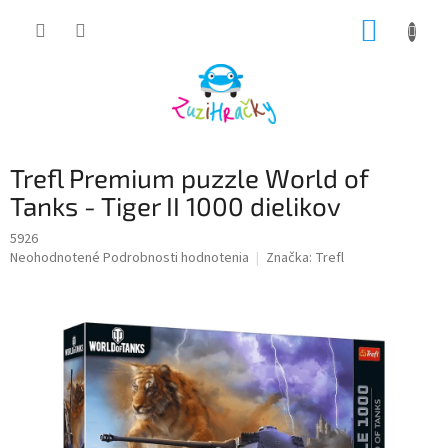
Prejsť
NÁKUP
na
obsah
KOŠÍK
Trefl Premium puzzle World of
Tanks - Tiger II 1000 dielikov
5926
Priemerné
Neohodnotené
Podrobnosti hodnotenia
Značka:
Trefl
hodnotenie
produktu
je
0,0
z
5
hviezdičiek.