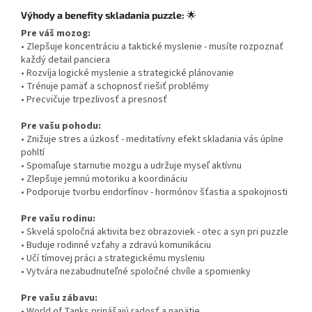
Výhody a benefity skladania puzzle:
🌟
Pre váš mozog:
• Zlepšuje koncentráciu a taktické myslenie - musíte rozpoznať
každý detail panciera
• Rozvíja logické myslenie a strategické plánovanie
• Trénuje pamäť a schopnosť riešiť problémy
• Precvičuje trpezlivosť a presnosť
Pre vašu pohodu:
• Znižuje stres a úzkosť - meditatívny efekt skladania vás úplne
pohltí
• Spomaľuje starnutie mozgu a udržuje myseľ aktívnu
• Zlepšuje jemnú motoriku a koordináciu
• Podporuje tvorbu endorfínov - hormónov šťastia a spokojnosti
Pre vašu rodinu:
• Skvelá spoločná aktivita bez obrazoviek - otec a syn pri puzzle
• Buduje rodinné vzťahy a zdravú komunikáciu
• Učí tímovej práci a strategickému mysleniu
• Vytvára nezabudnuteľné spoločné chvíle a spomienky
Pre vašu zábavu:
• World of Tanks prinášajú radosť a napätie