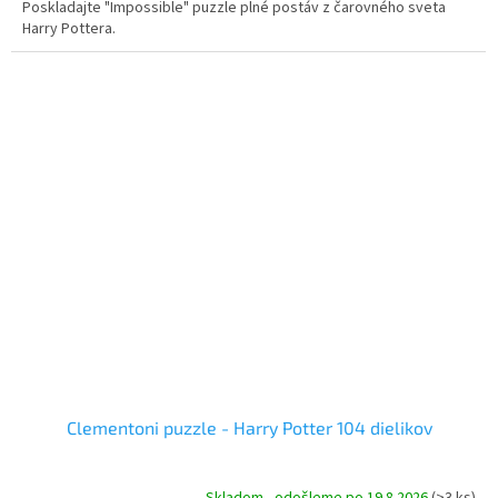
Poskladajte "Impossible" puzzle plné postáv z čarovného sveta
Harry Pottera.
Clementoni puzzle - Harry Potter 104 dielikov
Skladom - odošleme po 19.8.2026
(>3 ks)