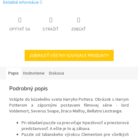
Detailné informácie
OPÝTAŤ SA
STRÁŽIŤ
ZDIEĽAŤ
ZOBRAZIŤ VŠETKY SÚVISIACE PRODUKTY
Popis
Hodnotenie
Diskusia
Podrobný popis
Vstúpte do kúzelného sveta Harryho Pottera. Obrázok s Harrym
Potterom a zápornými postavami filmovej série - lord
Voldemort, Severus Snape, Draco Malfoy,
Bellatrix Lestrange.
Pri skladaní puzzle sa precvičuje trpezlivosť a priestorová
predstavivosť. A ešte je to aj zábava.
Puzzle od talianskeho výrobcu Clementoni pre všetkých