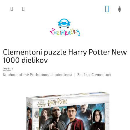
Prejsť
NÁKUP
na
obsah
KOŠÍK
Clementoni puzzle Harry Potter New
1000 dielikov
29217
Priemerné
Neohodnotené
Podrobnosti hodnotenia
Značka:
Clementoni
hodnotenie
produktu
je
0,0
z
5
hviezdičiek.