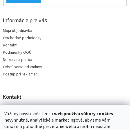
Informácie pre vás
Moja objednávka
Obchodné podmienky
Kontakt
Podmienky OOÚ
Doprava a platba
Odstúpenie od zmluvy
Postup pri reklamácii
Kontakt
info
@
zuzihracky.sk
Vážený návštevník tento
web používa
súbory cookies -
+421 903 144 673
nevyhnutné, analytické a marketingové, aby sme Vám
umožnili pohodlné prezeranie webu a mohli neustále