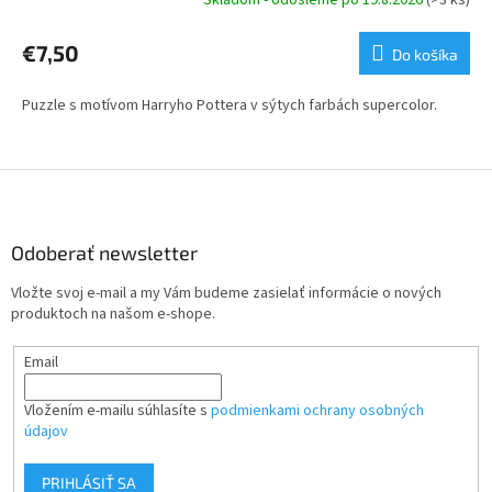
€7,50
Do košíka
Puzzle s motívom Harryho Pottera v sýtych farbách supercolor.
Z
á
p
ä
Odoberať newsletter
t
Vložte svoj e-mail a my Vám budeme zasielať informácie o nových
i
produktoch na našom e-shope.
e
Email
Vložením e-mailu súhlasíte s
podmienkami ochrany osobných
údajov
PRIHLÁSIŤ SA