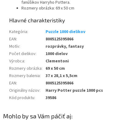
fanúšikov Harryho Pottera.
Rozmery obrázka: 69 x 50 cm
Kategória
:
Puzzle 1000 dielikov
EAN
:
8005125395866
Motív
:
rozprávky, fantasy
Počet dielikov
:
1000 dielov
Výrobca
:
Clementoni
Rozmery obrázka
:
69 x 50 cm
Rozmery balenia
:
37 x 28,1 x 5,5cm
EAN
:
8005125395866
Originálny názov
:
Harry Potter puzzle 1000 pcs
Kód produktu
:
39586
Mohlo by sa Vám páčiť aj: