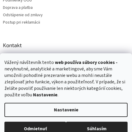
Podmienky OOÚ
Doprava a platba
Odstúpenie od zmluvy
Postup pri reklamácii
Kontakt
info
@
zuzihracky.sk
Vážený návštevník tento
web používa
súbory cookies -
+421 903 144 673
nevyhnutné, analytické a marketingové, aby sme Vám
umožnili pohodlné prezeranie webu a mohli neustále
zlepšovať jeho funkcie, výkon a použiteľnosť. V prípade, že si
želáte povoliť používanie len niektorých kategórií cookies,
použite voľbu
Nastavenie
.
Vytvoril Shoptet
Nastavenie
Copyright 2026
ZuziHračky.sk
. Všetky práva vyhradené.
Upraviť
nastavenie cookies
Odmietnuť
Súhlasím