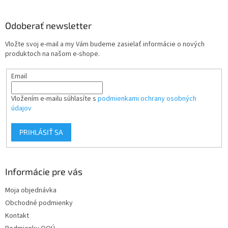
á
p
ä
Odoberať newsletter
t
Vložte svoj e-mail a my Vám budeme zasielať informácie o nových
i
produktoch na našom e-shope.
e
Email
Vložením e-mailu súhlasíte s
podmienkami ochrany osobných
údajov
PRIHLÁSIŤ SA
Informácie pre vás
Moja objednávka
Obchodné podmienky
Kontakt