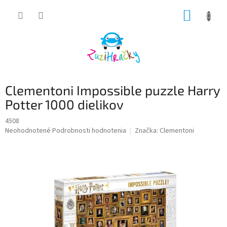
Prejsť
NÁKUP
na
obsah
KOŠÍK
Clementoni Impossible puzzle Harry
Potter 1000 dielikov
4508
Priemerné
Neohodnotené
Podrobnosti hodnotenia
Značka:
Clementoni
hodnotenie
produktu
je
0,0
z
5
hviezdičiek.