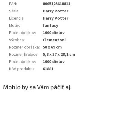
EAN
:
8005125618811
Séria
:
Harry Potter
Licencia
:
Harry Potter
Motív
:
fantasy
Počet dielikov
:
1000 dielov
Výrobca
:
Clementoni
Rozmer obrázka
:
50 x 69 cm
Rozmer krabice
:
5,8 x 37 x 28,1 cm
Počet dielikov
:
1000 dielov
Kód produktu
:
61881
Mohlo by sa Vám páčiť aj: