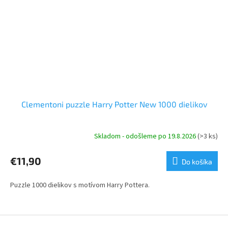
Clementoni puzzle Harry Potter New 1000 dielikov
Skladom - odošleme po 19.8.2026
(>3 ks)
€11,90
Do košíka
Puzzle 1000 dielikov s motívom Harry Pottera.
Z