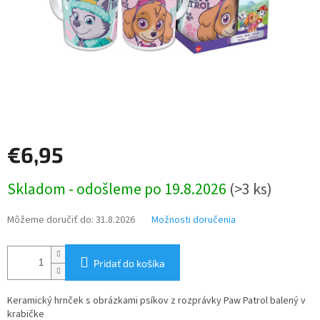
€6,95
Jednotková
Skladom - odošleme po 19.8.2026
(>3 ks)
cena:
Môžeme doručiť do:
31.8.2026
Možnosti doručenia
Pridať do košíka
Keramický hrnček s obrázkami psíkov z rozprávky Paw Patrol balený v
krabičke