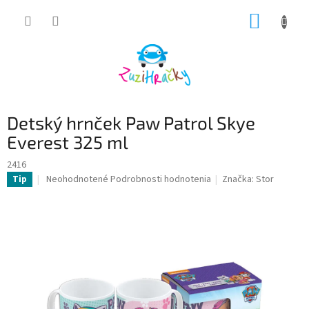
Prejsť
NÁKUP
na
obsah
KOŠÍK
Detský hrnček Paw Patrol Skye
Everest 325 ml
2416
Priemerné
Neohodnotené
Podrobnosti hodnotenia
Značka:
Stor
Tip
hodnotenie
produktu
je
0,0
z
5
hviezdičiek.