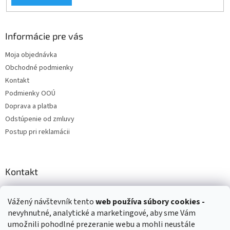
Informácie pre vás
Moja objednávka
Obchodné podmienky
Kontakt
Podmienky OOÚ
Doprava a platba
Odstúpenie od zmluvy
Postup pri reklamácii
Kontakt
info
@
zuzihracky.sk
Vážený návštevník tento
web používa
súbory cookies -
+421 903 144 673
nevyhnutné, analytické a marketingové, aby sme Vám
umožnili pohodlné prezeranie webu a mohli neustále