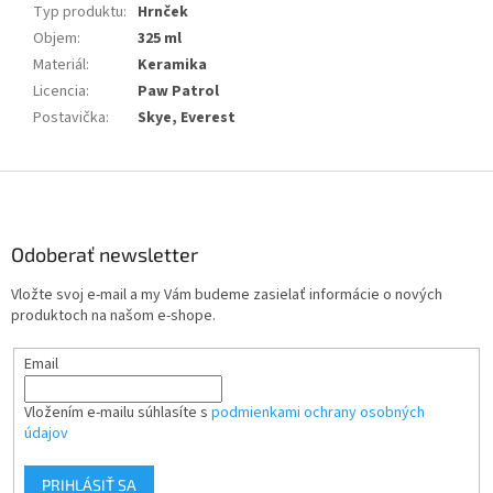
Typ produktu
:
Hrnček
Objem
:
325 ml
Materiál
:
Keramika
Licencia
:
Paw Patrol
Postavička
:
Skye, Everest
Z
á
p
ä
Odoberať newsletter
t
Vložte svoj e-mail a my Vám budeme zasielať informácie o nových
i
produktoch na našom e-shope.
e
Email
Vložením e-mailu súhlasíte s
podmienkami ochrany osobných
údajov
PRIHLÁSIŤ SA