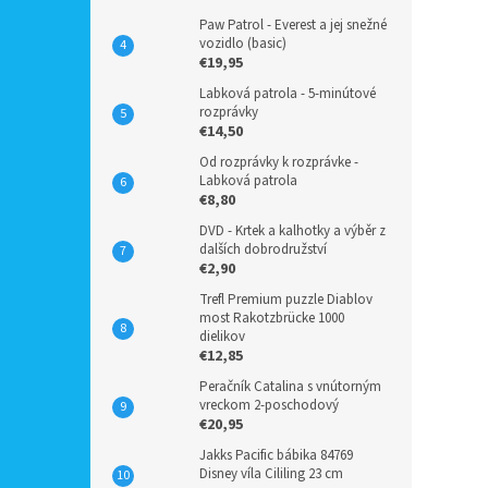
Paw Patrol - Everest a jej snežné
vozidlo (basic)
€19,95
Labková patrola - 5-minútové
rozprávky
€14,50
Od rozprávky k rozprávke -
Labková patrola
€8,80
DVD - Krtek a kalhotky a výběr z
dalších dobrodružství
€2,90
Trefl Premium puzzle Diablov
most Rakotzbrücke 1000
dielikov
€12,85
Peračník Catalina s vnútorným
vreckom 2-poschodový
€20,95
Jakks Pacific bábika 84769
Disney víla Cililing 23 cm