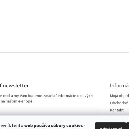
ť newsletter
Informá
 e-mail a my Vám budeme zasielať informácie o nových
Moja obje
 na našom e-shope.
Obchodné 
Kontakt
Podmienk
Doprava a 
tevník tento
web používa
súbory cookies -
e-mailu súhlasíte s
podmienkami ochrany osobných