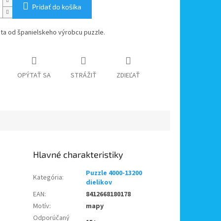
Pridať do košíka
ta od španielskeho výrobcu puzzle.
OPÝTAŤ SA
STRÁŽIŤ
ZDIEĽAŤ
Puzzle 4000-13200
Kategória
:
dielikov
EAN
:
8412668180178
Motív
:
mapy
Odporúčaný