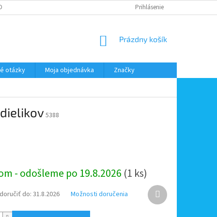
DMIENKY OOÚ
DOPRAVA A PLATBA
ODSTÚPENIE OD ZMLUVY
Prihlásenie
NÁKUPNÝ
Prázdny košík
KOŠÍK
é otázky
Moja objednávka
Značky
dielikov
5388
ová
om - odošleme po 19.8.2026
(1 ks)
Ďalší
oručiť do:
31.8.2026
Možnosti doručenia
produkt