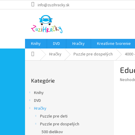
Prejsť
info@zuzihracky.sk
na
obsah
Knihy
DVD
Hračky
Kreatívne tvorenie
Domov
Hračky
Puzzle pre dospelých
4000 
B
Educ
o
Preskočiť
č
Priemer
Neohod
Kategórie
kategórie
n
hodnote
ý
produkt
Knihy
p
je
DVD
0,0
a
z
Hračky
n
5
e
Puzzle pre deti
hviezdič
l
Puzzle pre dospelých
500 dielikov