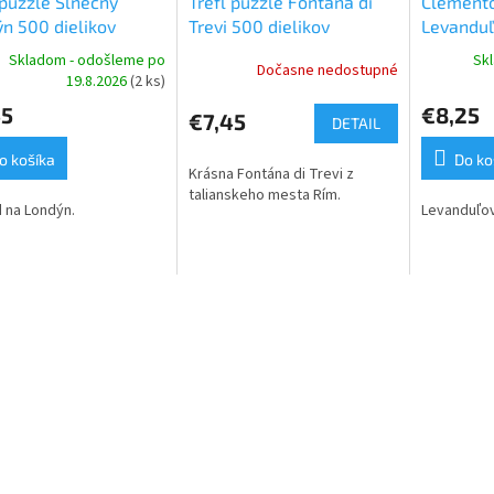
 puzzle Slnečný
Trefl puzzle Fontána di
Clemento
n 500 dielikov
Trevi 500 dielikov
Levanduľ
dielikov
Skladom - odošleme po
Sk
Dočasne nedostupné
19.8.2026
(2 ks)
45
€8,25
€7,45
DETAIL
o košíka
Do ko
Krásna Fontána di Trevi z
talianskeho mesta Rím.
 na Londýn.
Levanduľo