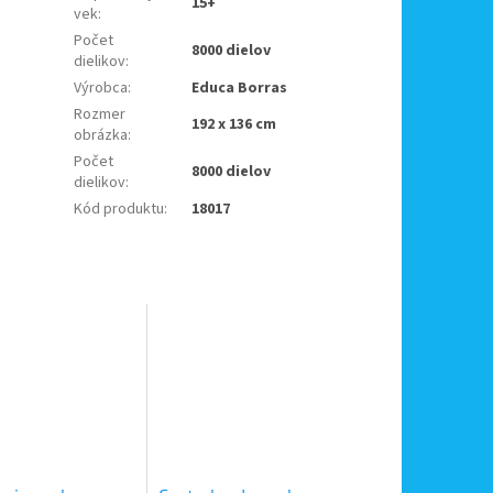
15+
vek
:
Počet
8000 dielov
dielikov
:
Výrobca
:
Educa Borras
Rozmer
192 x 136 cm
obrázka
:
Počet
8000 dielov
dielikov
:
Kód produktu
:
18017