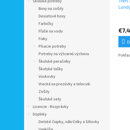
Trefl
Školské potreby
Londý
Boxy na zošity
Desiatové boxy
Farbičky
€7,
Fľaše na vodu
Fixky
D
Písacie potreby
Potreby na výtvarnú výchovu
Pohľad
Školské peračníky
Školské tašky
Voskovky
Vrecká na prezúvky a telocvik
Zošity
Školské sety
Licencie - Rozprávky
Doplnky
Detské čiapky, nákrčníky a šiltovky
Vankúše