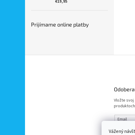
€19,95
Prijímame online platby
Z
á
p
ä
t
Odobera
i
e
Vložte svoj
produktoch
Email
Vážený návš
Vložením 