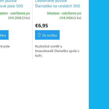
ni puzzle
Castorland puzzle
ové pole 500
Šteniatka na cestách 300
dielikov
ladom - odošleme po
Skladom - odošleme po
19.8.2026
(2 ks)
19.8.2026
(1 ks)
€6,95
šíka
Do košíka
vé pole
Rozkošné svetlé a
tmavohnedé šteniatko spolu v
kufri.