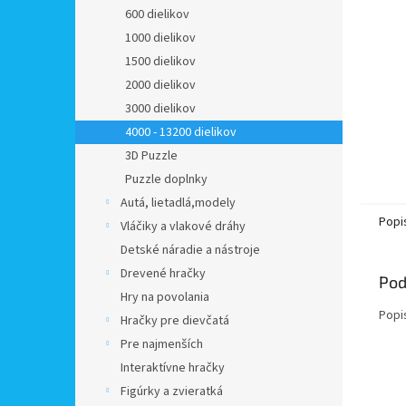
600 dielikov
1000 dielikov
1500 dielikov
2000 dielikov
3000 dielikov
4000 - 13200 dielikov
3D Puzzle
Puzzle doplnky
Autá, lietadlá,modely
Popi
Vláčiky a vlakové dráhy
Detské náradie a nástroje
Drevené hračky
Pod
Hry na povolania
Popi
Hračky pre dievčatá
Pre najmenších
Interaktívne hračky
Figúrky a zvieratká