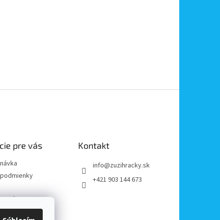
cie pre vás
Kontakt
dnávka
info
@
zuzihracky.sk
podmienky
+421 903 144 673
y OOÚ
platba