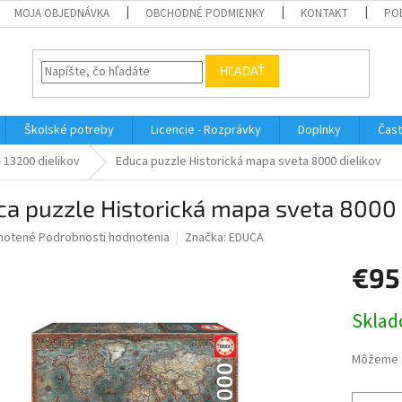
MOJA OBJEDNÁVKA
OBCHODNÉ PODMIENKY
KONTAKT
PO
HĽADAŤ
Školské potreby
Licencie - Rozprávky
Doplnky
Čast
- 13200 dielikov
Educa puzzle Historická mapa sveta 8000 dielikov
a puzzle Historická mapa sveta 8000 
né
notené
Podrobnosti hodnotenia
Značka:
EDUCA
nie
€95
u
Jednotk
Sklad
cena:
iek.
Môžeme d