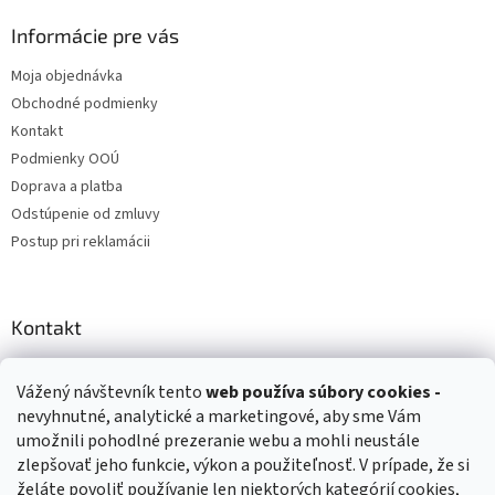
Informácie pre vás
Moja objednávka
Obchodné podmienky
Kontakt
Podmienky OOÚ
Doprava a platba
Odstúpenie od zmluvy
Postup pri reklamácii
Kontakt
info
@
zuzihracky.sk
Vážený návštevník tento
web používa
súbory cookies -
+421 903 144 673
nevyhnutné, analytické a marketingové, aby sme Vám
umožnili pohodlné prezeranie webu a mohli neustále
zlepšovať jeho funkcie, výkon a použiteľnosť. V prípade, že si
želáte povoliť používanie len niektorých kategórií cookies,