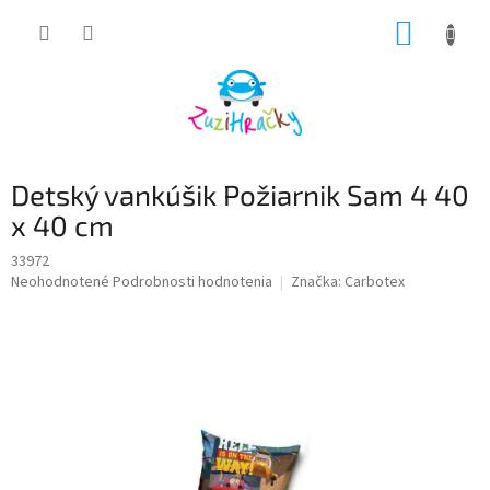
Prejsť
NÁKUP
na
obsah
KOŠÍK
Detský vankúšik Požiarnik Sam 4 40
x 40 cm
33972
Priemerné
Neohodnotené
Podrobnosti hodnotenia
Značka:
Carbotex
hodnotenie
produktu
je
0,0
z
5
hviezdičiek.