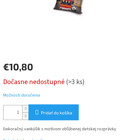
€10,80
Jednotková
Dočasne nedostupné
(>3 ks)
cena:
Možnosti doručenia
Pridať do košíka
Dekoračný vankúšik s motívom obľúbenej detskej rozprávky