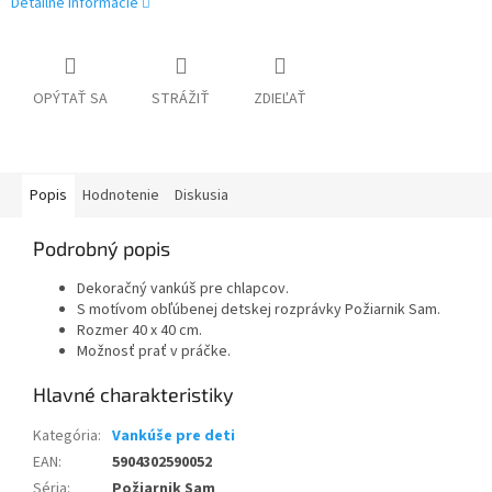
Detailné informácie
OPÝTAŤ SA
STRÁŽIŤ
ZDIEĽAŤ
Popis
Hodnotenie
Diskusia
Podrobný popis
Dekoračný vankúš pre chlapcov.
S motívom obľúbenej detskej rozprávky Požiarnik Sam.
Rozmer 40 x 40 cm.
Možnosť prať v práčke.
Kategória
:
Vankúše pre deti
EAN
:
5904302590052
Séria
:
Požiarnik Sam