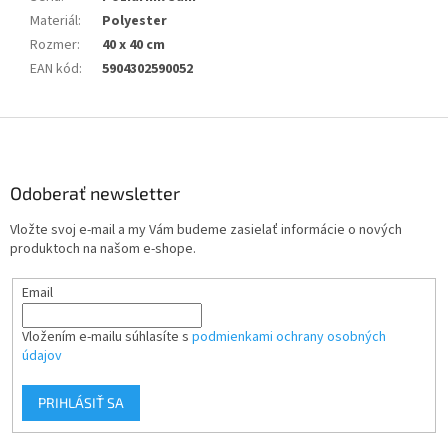
Materiál
:
Polyester
Rozmer
:
40 x 40 cm
EAN kód
:
5904302590052
Z
á
p
ä
Odoberať newsletter
t
Vložte svoj e-mail a my Vám budeme zasielať informácie o nových
i
produktoch na našom e-shope.
e
Email
Vložením e-mailu súhlasíte s
podmienkami ochrany osobných
údajov
PRIHLÁSIŤ SA