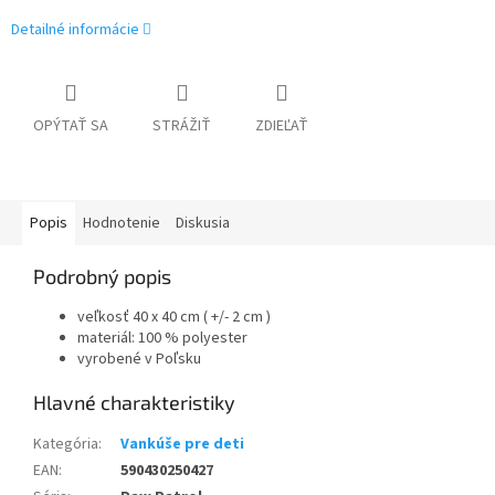
Detailné informácie
OPÝTAŤ SA
STRÁŽIŤ
ZDIEĽAŤ
Popis
Hodnotenie
Diskusia
Podrobný popis
veľkosť 40 x 40 cm ( +/- 2 cm )
materiál: 100 % polyester
vyrobené v Poľsku
Kategória
:
Vankúše pre deti
EAN
:
590430250427