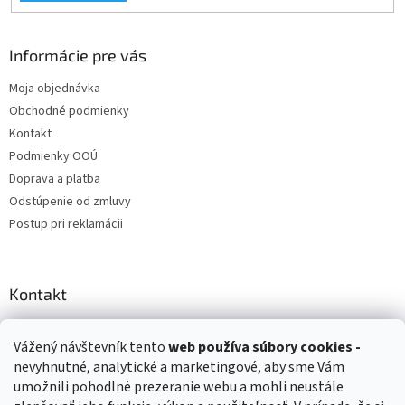
Informácie pre vás
Moja objednávka
Obchodné podmienky
Kontakt
Podmienky OOÚ
Doprava a platba
Odstúpenie od zmluvy
Postup pri reklamácii
Kontakt
info
@
zuzihracky.sk
Vážený návštevník tento
web používa
súbory cookies -
+421 903 144 673
nevyhnutné, analytické a marketingové, aby sme Vám
umožnili pohodlné prezeranie webu a mohli neustále