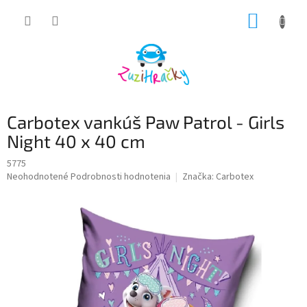
Prejsť
NÁKUP
na
obsah
KOŠÍK
Carbotex vankúš Paw Patrol - Girls
Night 40 x 40 cm
5775
Priemerné
Neohodnotené
Podrobnosti hodnotenia
Značka:
Carbotex
hodnotenie
produktu
je
0,0
z
5
hviezdičiek.