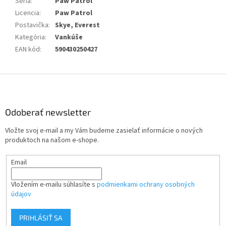
Séria
:
Paw Patrol
Licencia
:
Paw Patrol
Postavička
:
Skye, Everest
Kategória
:
Vankúše
EAN kód
:
590430250427
Z
á
p
ä
Odoberať newsletter
t
Vložte svoj e-mail a my Vám budeme zasielať informácie o nových
i
produktoch na našom e-shope.
e
Email
Vložením e-mailu súhlasíte s
podmienkami ochrany osobných
údajov
PRIHLÁSIŤ SA