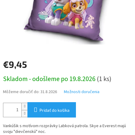
€9,45
Jednotková
Skladom - odošleme po 19.8.2026
(1 ks)
cena:
Môžeme doručiť do:
31.8.2026
Možnosti doručenia
Pridať do košíka
Vankúšik s motívom rozprávky Labková patrola. Skye a Everest majú
svoju "dievčenskú" noc.