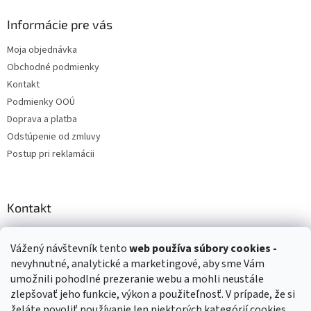
Informácie pre vás
Moja objednávka
Obchodné podmienky
Kontakt
Podmienky OOÚ
Doprava a platba
Odstúpenie od zmluvy
Postup pri reklamácii
Kontakt
info
@
zuzihracky.sk
Vážený návštevník tento
web používa
súbory cookies -
+421 903 144 673
nevyhnutné, analytické a marketingové, aby sme Vám
umožnili pohodlné prezeranie webu a mohli neustále
zlepšovať jeho funkcie, výkon a použiteľnosť. V prípade, že si
želáte povoliť používanie len niektorých kategórií cookies,