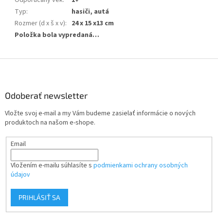
Odporúčaný vek
:
1+
Typ
:
hasiči, autá
Rozmer (d x š x v)
:
24 x 15 x13 cm
Položka bola vypredaná…
Z
á
p
ä
Odoberať newsletter
t
Vložte svoj e-mail a my Vám budeme zasielať informácie o nových
i
produktoch na našom e-shope.
e
Email
Vložením e-mailu súhlasíte s
podmienkami ochrany osobných
údajov
PRIHLÁSIŤ SA