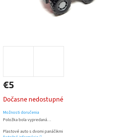
€5
Jednotková
Dočasne nedostupné
cena:
Možnosti doručenia
Položka bola vypredaná…
Plastové auto s dvomi panáčikmi