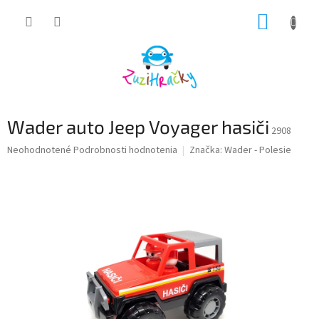
Prejsť
NÁKUP
na
obsah
KOŠÍK
Wader auto Jeep Voyager hasiči
2908
Priemerné
Neohodnotené
Podrobnosti hodnotenia
Značka:
Wader - Polesie
hodnotenie
produktu
je
0,0
z
5
hviezdičiek.