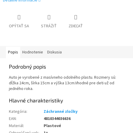
Detailné informácie
OPÝTAŤ SA
STRÁŽIŤ
ZDIEĽAŤ
Popis
Hodnotenie
Diskusia
Podrobný popis
Auto je vyrobené z masívneho odolného plastu. Rozmery sú:
dĺžka 24cm, šírka 15cm a výška 13cm.Vhodné pre deti už od
jedného roka.
Kategória
:
Záchranné zložky
EAN
:
4810344036636
Materiál
:
Plastové