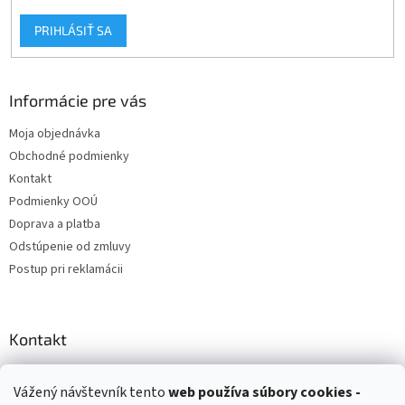
PRIHLÁSIŤ SA
Informácie pre vás
Moja objednávka
Obchodné podmienky
Kontakt
Podmienky OOÚ
Doprava a platba
Odstúpenie od zmluvy
Postup pri reklamácii
Kontakt
info
@
zuzihracky.sk
Vážený návštevník tento
web používa
súbory cookies -
+421 903 144 673