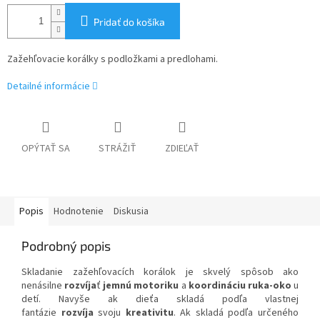
Pridať do košíka
Zažehľovacie korálky s podložkami a predlohami.
Detailné informácie
OPÝTAŤ SA
STRÁŽIŤ
ZDIEĽAŤ
Popis
Hodnotenie
Diskusia
Podrobný popis
Skladanie zažehľovacích korálok je skvelý spôsob ako
nenásilne
rozvíja
ť
jemnú motoriku
a
koordináciu ruka-oko
u
detí. Navyše ak dieťa skladá podľa vlastnej
fantázie
rozvíja
svoju
kreativitu
. Ak skladá podľa určeného