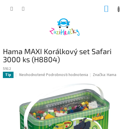
Prejsť
NÁKUP
na
obsah
KOŠÍK
Hama MAXI Korálkový set Safari
3000 ks (H8804)
5912
Priemerné
Neohodnotené
Podrobnosti hodnotenia
Značka:
Hama
Tip
hodnotenie
produktu
je
0,0
z
5
hviezdičiek.