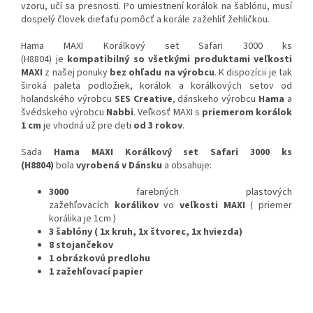
vzoru, učí sa presnosti. Po umiestnení korálok na šablónu, musí
dospelý človek dieťaťu pomôcť a korále zažehliť žehličkou.
Hama MAXI Korálkový set Safari 3000 ks
(H8804)
je
kompatibilný so všetkými produktami veľkosti
MAXI
z našej ponuky
bez ohľadu na výrobcu
. K dispozícii je tak
široká paleta podložiek, korálok a korálkových setov od
holandského výrobcu
SES Creative
, dánskeho výrobcu
Hama
a
švédskeho výrobcu
Nabbi
. Veľkosť MAXI s
priemerom korálok
1 cm
je vhodná už pre deti
od 3 rokov
.
Sada
Hama MAXI Korálkový set Safari 3000 ks
(H8804)
bola
vyrobená v Dánsku
a obsahuje:
3000
farebných
plastových
zažehľovacích
korálikov
vo
veľkosti MAXI
( priemer
korálika je 1cm )
3 šablóny ( 1x kruh, 1x štvorec, 1x hviezda)
8 stojančekov
1 obrázkovú predlohu
1 zažehľovací papier