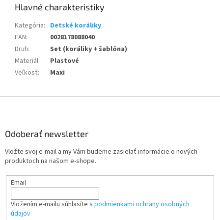
Kategória
:
Detské koráliky
EAN
:
0028178088040
Druh
:
Set (koráliky + šablóna)
Materiál
:
Plastové
Veľkosť
:
Maxi
Z
á
p
ä
Odoberať newsletter
t
Vložte svoj e-mail a my Vám budeme zasielať informácie o nových
i
produktoch na našom e-shope.
e
Email
Vložením e-mailu súhlasíte s
podmienkami ochrany osobných
údajov