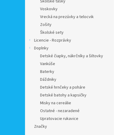
Školské tašky
Voskovky
Vrecká na prezúvky a telocvik
Zošity
Školské sety
Licencie - Rozprávky
Doplnky
Detské čiapky, nákrčníky a šiltovky
Vankúše
Baterky
Dáždniky
Detské hrnčeky a poháre
Detské batohy a kapsičky
Misky na cereálie
Ostatné - nezaradené
Upratovacie rukavice
Značky