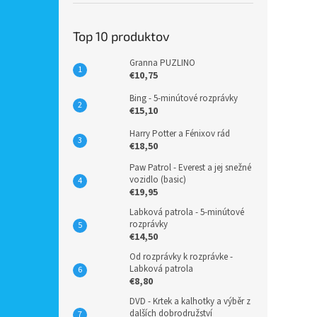
Top 10 produktov
Granna PUZLINO
€10,75
Bing - 5-minútové rozprávky
€15,10
Harry Potter a Fénixov rád
€18,50
Paw Patrol - Everest a jej snežné
vozidlo (basic)
€19,95
Labková patrola - 5-minútové
rozprávky
€14,50
Od rozprávky k rozprávke -
Labková patrola
€8,80
DVD - Krtek a kalhotky a výběr z
dalších dobrodružství