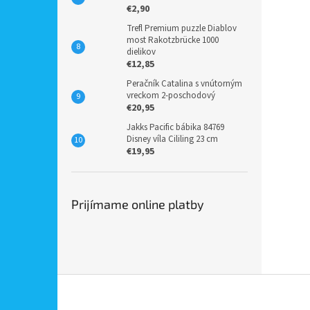
€2,90
Trefl Premium puzzle Diablov
most Rakotzbrücke 1000
dielikov
€12,85
Peračník Catalina s vnútorným
vreckom 2-poschodový
€20,95
Jakks Pacific bábika 84769
Disney víla Cililing 23 cm
€19,95
Prijímame online platby
Z
á