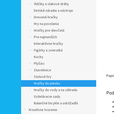
Vláčiky a vlakové dráhy
Detské náradie a nástroje
Drevené hračky
Hry na povolania
Hračky pre dievčatá
Pre najmenších
Interaktívne hračky
Figúrky a zvieratká
Kocky
Plyšáci
Stavebnice
Popi
Stolové hry
Hračky do piesku
Hračky do vody a na záhradu
Pod
Vzdelávacie sady
Balančné bicykle a odrážadlá
Kreatívne tvorenie