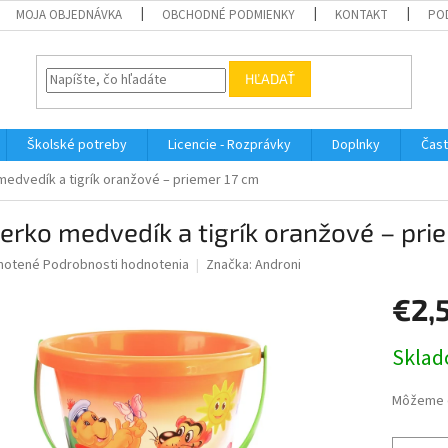
MOJA OBJEDNÁVKA
OBCHODNÉ PODMIENKY
KONTAKT
PO
HĽADAŤ
Školské potreby
Licencie - Rozprávky
Doplnky
Čast
medvedík a tigrík oranžové – priemer 17 cm
erko medvedík a tigrík oranžové – pri
né
notené
Podrobnosti hodnotenia
Značka:
Androni
nie
€2,
u
Jednotk
Sklad
cena:
iek.
Môžeme d