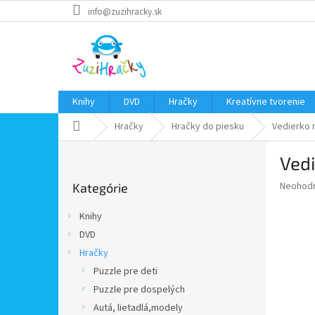
Prejsť
info@zuzihracky.sk
na
obsah
Knihy
DVD
Hračky
Kreatívne tvorenie
Domov
Hračky
Hračky do piesku
Vedierko 
B
Vedi
o
Preskočiť
č
Priemer
Neohod
Kategórie
kategórie
n
hodnote
ý
produkt
Knihy
p
je
DVD
0,0
a
z
Hračky
n
5
e
Puzzle pre deti
hviezdič
l
Puzzle pre dospelých
Autá, lietadlá,modely