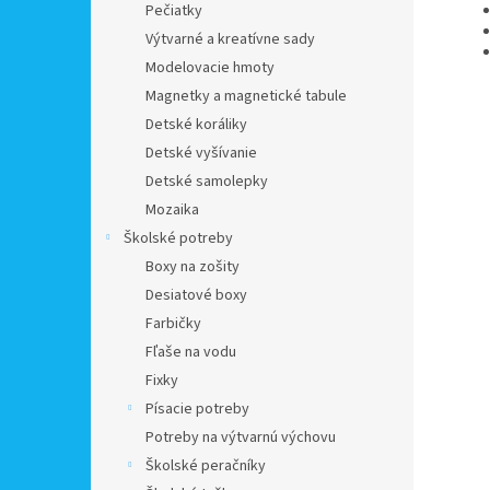
Pečiatky
Výtvarné a kreatívne sady
Modelovacie hmoty
Magnetky a magnetické tabule
Detské koráliky
Detské vyšívanie
Detské samolepky
Mozaika
Školské potreby
Boxy na zošity
Desiatové boxy
Farbičky
Fľaše na vodu
Fixky
Písacie potreby
Potreby na výtvarnú výchovu
Školské peračníky