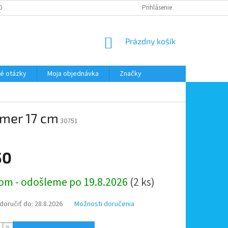
DMIENKY OOÚ
DOPRAVA A PLATBA
ODSTÚPENIE OD ZMLUVY
Prihlásenie
NÁKUPNÝ
Prázdny košík
KOŠÍK
é otázky
Moja objednávka
Značky
emer 17 cm
30751
50
ová
om - odošleme po 19.8.2026
(2 ks)
oručiť do:
28.8.2026
Možnosti doručenia