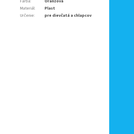
Farba
:
Oranžová
Materiál
:
Plast
Určenie
:
pre dievčatá a chlapcov