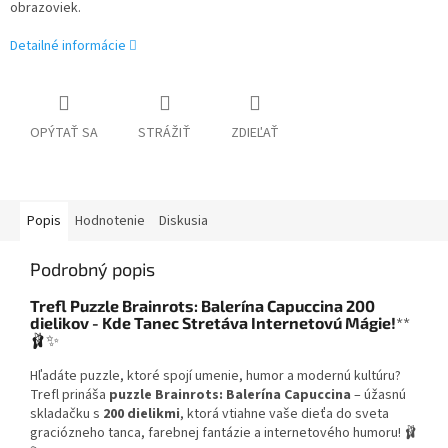
obrazoviek.
Detailné informácie
OPÝTAŤ SA
STRÁŽIŤ
ZDIEĽAŤ
Popis
Hodnotenie
Diskusia
Podrobný popis
Trefl Puzzle Brainrots: Balerína Capuccina 200
dielikov - Kde Tanec Stretáva Internetovú Mágie!
**
🩰✨
Hľadáte puzzle, ktoré spojí umenie, humor a modernú kultúru?
Trefl prináša
puzzle Brainrots: Balerína Capuccina
– úžasnú
skladačku s
200 dielikmi
, ktorá vtiahne vaše dieťa do sveta
graciózneho tanca, farebnej fantázie a internetového humoru! 🩰