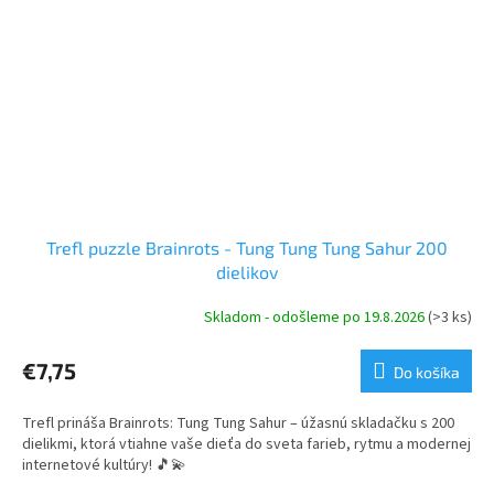
Trefl puzzle Brainrots - Tung Tung Tung Sahur 200
dielikov
Skladom - odošleme po 19.8.2026
(>3 ks)
€7,75
Do košíka
Trefl prináša Brainrots: Tung Tung Sahur – úžasnú skladačku s 200
dielikmi, ktorá vtiahne vaše dieťa do sveta farieb, rytmu a modernej
internetové kultúry! 🎵💫