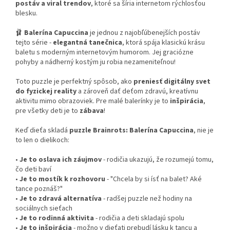
postáv a viral trendov
, ktoré sa šíria internetom rýchlosťou
blesku.
🩰
Balerína Capuccina
je jednou z najobľúbenejších postáv
tejto série -
elegantná tanečnica
, ktorá spája klasickú krásu
baletu s moderným internetovým humorom. Jej graciózne
pohyby a nádherný kostým ju robia nezameniteľnou!
Toto puzzle je perfektný spôsob, ako
preniesť digitálny svet
do fyzickej reality
a zároveň dať deťom zdravú, kreatívnu
aktivitu mimo obrazoviek. Pre malé balerínky je to
inšpirácia
,
pre všetky deti je to
zábava
!
Keď dieťa skladá
puzzle Brainrots: Balerína Capuccina
, nie je
to len o dielikoch:
•
Je to oslava ich záujmov
- rodičia ukazujú, že rozumejú tomu,
čo deti baví
•
Je to mostík k rozhovoru
- "Chcela by si ísť na balet? Aké
tance poznáš?"
•
Je to zdravá alternatíva
- radšej puzzle než hodiny na
sociálnych sieťach
•
Je to rodinná aktivita
- rodičia a deti skladajú spolu
•
Je to inšpirácia
- možno v dieťati prebudí lásku k tancu a