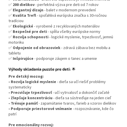
✅
200 dielikov
- perfektná výzva pre deti od 7 rokov
✅
Elegantný dizajn
- balet v modernom prevedení
✅
Kvalita Trefl
- spoľahlivá európska značka s 30-ročnou
tradíciou
✅
Ekologické
- vyrobené z recyklovaných materiálov
✅
Bezpečné pre deti
- spĺňa všetky európske normy
✅
Rozvíja schopnosti
- logické myslenie, trpezlivosť, jemnú
motoriku
✅
Odpojenie od obrazoviek
- zdravá zábava bez mobilu a
tabletu
✅
Inšpirujúce
- podporuje záujem o tanec a umenie
Výhody skladania puzzle pre deti:
🌟
Pre detský mozog:
•
Rozvíja logické myslenie
- dieťa sa učí riešiť problémy
systematicky
•
Precvičuje trpezlivosť
- učí vytrvalosť a dokončiť začaté
•
Zlepšuje koncentráciu
- dieťa sa sústreďuje na jeden cieľ
•
Trénuje pamäť
- zapamätanie tvarov, farieb a vzorov dielikov
•
Podporuje priestorové vnímanie
- rozpoznávanie, kde čo
patrí
Pre emocionálny rozvoj: