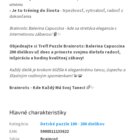
umeniu
•
Je to tréning do života
- trpezlivosť, vytrvalosť, radosť z
dokončenia
Brainrots: Balerina Capuccina - kde sa stretáva elegancia s
internetovou zábavou!
🩰✨
Objednajte si Trefl Puzzle Brainrots: Balerina Capuccina
200 dielikov už dnes a prineste svojmu dieťaťu radosť,
inšpiráciu a hodiny kvalitnej zábavy!
Každý dielik je krokom bližšie k elegantnému tancu, úspechu a
šťastným rodinným spomienkam!
💫🧩
Brainrots - Kde Každý Má Svoj Tanec!
🌈✨
Kategória
:
Detské puzzle 100 - 200 dielikov
EAN
:
5900511133622
Séria
:
Brainrot