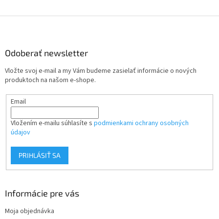
Z
á
p
ä
Odoberať newsletter
t
Vložte svoj e-mail a my Vám budeme zasielať informácie o nových
i
produktoch na našom e-shope.
e
Email
Vložením e-mailu súhlasíte s
podmienkami ochrany osobných
údajov
PRIHLÁSIŤ SA
Informácie pre vás
Moja objednávka