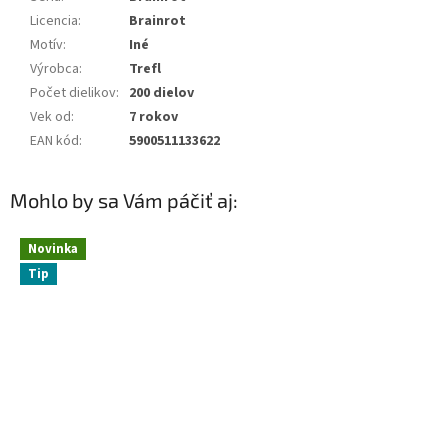
Licencia
:
Brainrot
Motív
:
Iné
Výrobca
:
Trefl
Počet dielikov
:
200 dielov
Vek od
:
7 rokov
EAN kód
:
5900511133622
Mohlo by sa Vám páčiť aj:
Novinka
Tip