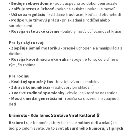
•
Buduje sebavedomie
- pocit úspechu po dokončení puzzle
•
Znižuje stres a úzkosť
- pokojná aktivita upokojuje myseľ
•
Učí sebareguláciu
- zvládanie frustrácie, keď sa dielik nehodí
•
Podporuje tímovú prácu
- pri skladaní s rodičmi alebo
súrodencami
•
Rozvíja estetické cítenie
- baletný motív učí oceňovať krásu
Pre fyzický rozvoj:
•
Zlepšuje jemnú motoriku
- presné uchopenie a manipulácia s
dielikmi
•
Rozvíja koordináciu oko-ruka
- spojenie toho, čo vidíme s
tým, čo robíme
Pre rodinu:
•
Kvalitný spoločný čas
- bez televízora a mobilov
•
Zdravá komunikácia
- rozhovory pri skladaní
•
Tvorivé rodinné spomienky
- chvíle, na ktoré sa nezabúda
•
Mostík medzi generáciami
- rodičia sa dozvedia o záujmoch
detí
Brainrots - Kde Tanec Stretáva Viral Kultúru!
🩰
Brainrots
je fenomén, ktorý fascinuje milióny detí a mladých
ľudí po celom svete. Je to svet
absurdného humoru, vtipných