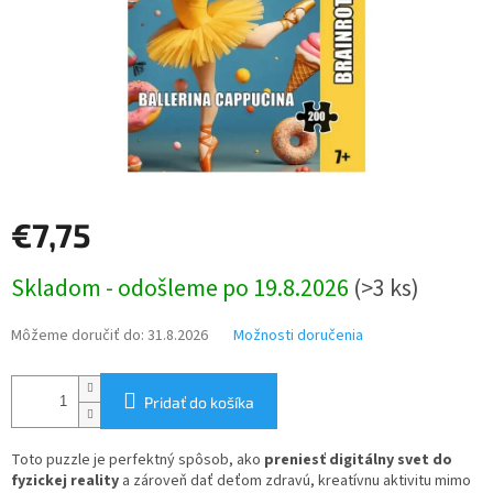
€7,75
Jednotková
Skladom - odošleme po 19.8.2026
(>3 ks)
cena:
Môžeme doručiť do:
31.8.2026
Možnosti doručenia
Pridať do košíka
Toto puzzle je perfektný spôsob, ako
preniesť digitálny svet do
fyzickej reality
a zároveň dať deťom zdravú, kreatívnu aktivitu mimo