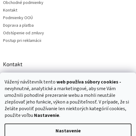
Obchodné podmienky
Kontakt
Podmienky OOÚ
Doprava a platba
Odstúpenie od zmluvy
Postup pri reklamácii
Kontakt
info
@
zuzihracky.sk
Vážený návštevník tento
web používa
súbory cookies -
+421 903 144 673
nevyhnutné, analytické a marketingové, aby sme Vám
umožnili pohodlné prezeranie webu a mohli neustále
zlepšovať jeho funkcie, výkon a použiteľnosť. V prípade, že si
želáte povoliť používanie len niektorých kategórií cookies,
použite voľbu
Nastavenie
.
Vytvoril Shoptet
Nastavenie