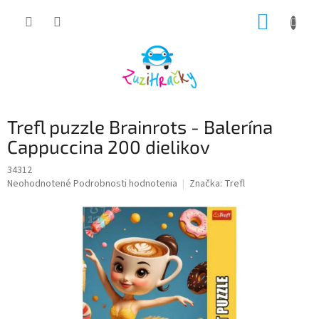
Prejsť
NÁKUP
na
obsah
KOŠÍK
Trefl puzzle Brainrots - Balerína
Cappuccina 200 dielikov
34312
Priemerné
Neohodnotené
Podrobnosti hodnotenia
Značka:
Trefl
hodnotenie
produktu
je
0,0
z
5
hviezdičiek.