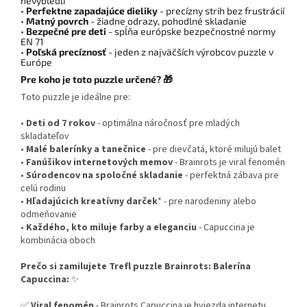
nevybledli
•
Perfektne zapadajúce dieliky
- precízny strih bez frustrácií
•
Matný povrch
- žiadne odrazy, pohodlné skladanie
•
Bezpečné pre deti
- spĺňa európske bezpečnostné normy
EN 71
•
Poľská precíznosť
- jeden z najväčších výrobcov puzzle v
Európe
Pre koho je toto puzzle určené? 🎁
Toto puzzle je ideálne pre:
•
Deti od 7 rokov
- optimálna náročnosť pre mladých
skladateľov
•
Malé balerínky a tanečnice
- pre dievčatá, ktoré milujú balet
•
Fanúšikov internetových memov
- Brainrots je viral fenomén
•
Súrodencov na spoločné skladanie
- perfektná zábava pre
celú rodinu
•
Hľadajúcich kreatívny darček
* - pre narodeniny alebo
odmeňovanie
•
Každého, kto miluje farby a eleganciu
- Capuccina je
kombinácia oboch
Prečo si zamilujete Trefl puzzle Brainrots: Balerína
Capuccina:
✨
✅
Viral fenomén
- Brainrots Capuccina je hviezda internetu