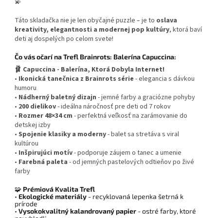
💫
Táto skladačka nie je len obyčajné puzzle – je to
oslava
kreativity, elegantnosti a modernej pop kultúry
, ktorá baví
deti aj dospelých po celom svete!
Čo vás očarí na Trefl Brainrots: Balerína Capuccina:
🩰 Capuccina - Balerína, Ktorá Dobyla Internet!
•
Ikonická tanečnica z Brainrots série
- elegancia s dávkou
humoru
•
Nádherný baletný dizajn
- jemné farby a graciózne pohyby
•
200 dielikov
- ideálna náročnosť pre deti od 7 rokov
•
Rozmer 48×34 cm
- perfektná veľkosť na zarámovanie do
detskej izby
•
Spojenie klasiky a moderny
- balet sa stretáva s viral
kultúrou
•
Inšpirujúci motív
- podporuje záujem o tanec a umenie
•
Farebná paleta
- od jemných pastelových odtieňov po živé
farby
🧩
Prémiová Kvalita Trefl
•
Ekologické materiály
- recyklovaná lepenka šetrná k
prírode
•
Vysokokvalitný kalandrovaný papier
- ostré farby, ktoré