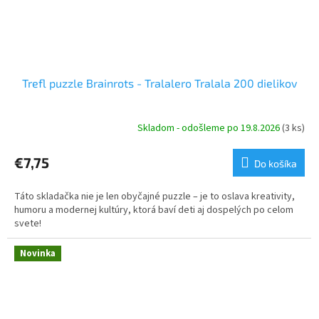
Trefl puzzle Brainrots - Tralalero Tralala 200 dielikov
Skladom - odošleme po 19.8.2026
(3 ks)
€7,75
Do košíka
Táto skladačka nie je len obyčajné puzzle – je to oslava kreativity,
humoru a modernej kultúry, ktorá baví deti aj dospelých po celom
svete!
Novinka