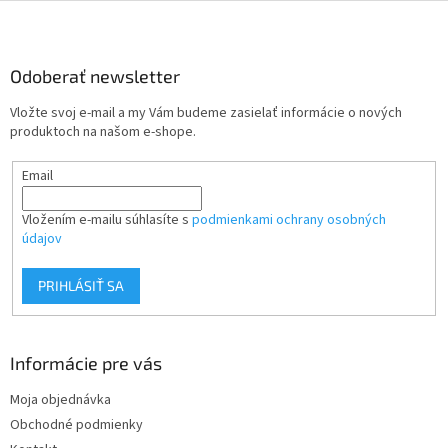
Z
á
p
ä
Odoberať newsletter
t
Vložte svoj e-mail a my Vám budeme zasielať informácie o nových
i
produktoch na našom e-shope.
e
Email
Vložením e-mailu súhlasíte s
podmienkami ochrany osobných
údajov
PRIHLÁSIŤ SA
Informácie pre vás
Moja objednávka
Obchodné podmienky