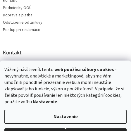
Kontakt
Podmienky OOÚ
Doprava a platba
Odstúpenie od zmluvy
Postup pri reklamácii
Kontakt
info
@
zuzihracky.sk
Vážený návštevník tento
web používa
súbory cookies -
+421 903 144 673
nevyhnutné, analytické a marketingové, aby sme Vám
umožnili pohodlné prezeranie webu a mohli neustále
zlepšovať jeho funkcie, výkon a použiteľnosť. V prípade, že si
želáte povoliť používanie len niektorých kategórií cookies,
použite voľbu
Nastavenie
.
Vytvoril Shoptet
Nastavenie
Copyright 2026
ZuziHračky.sk
. Všetky práva vyhradené.
Upraviť
nastavenie cookies