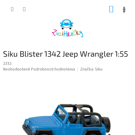
Prejsť
NÁKUP
na
obsah
KOŠÍK
Siku Blister 1342 Jeep Wrangler 1:55
2332
Priemerné
Neohodnotené
Podrobnosti hodnotenia
Značka:
Siku
hodnotenie
produktu
je
0,0
z
5
hviezdičiek.