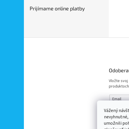
Prijímame online platby
Z
á
p
ä
t
Odobera
i
e
Vložte svoj
produktoch
Email
Vážený návš
Vložením 
nevyhnutné,
údajov
umožnili po