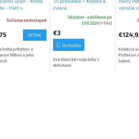
čiarov učeň - Kniha
Tri prasiatka + Kráska a
Harry Pot
ta - Halt v
zviera
výročie 
zpečenstve
Skladom - odošleme po
Dočasne nedostupné
19.8.2026
(>3 ks)
€3
75
€124,9
DETAIL
Do košíka
a kniha príbehov o
Kolekcia s
arovi Willovi a jeho
Potterovi 
Dve klasické rozprávky s
ľoch.
balení.
aktivitami