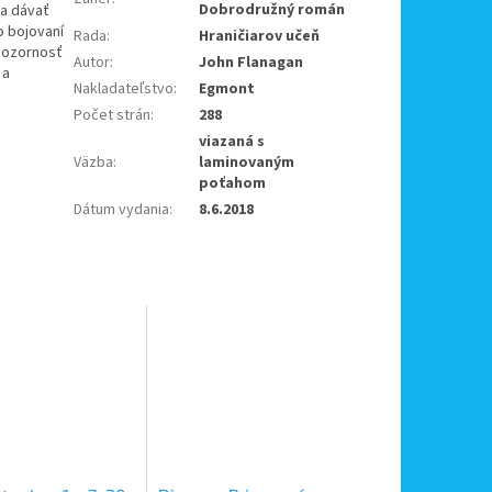
Dobrodružný román
ia dávať
o bojovaní
Rada
:
Hraničiarov učeň
pozornosť
Autor
:
John Flanagan
 a
Nakladateľstvo
:
Egmont
Počet strán
:
288
viazaná s
Väzba
:
laminovaným
poťahom
Dátum vydania
:
8.6.2018