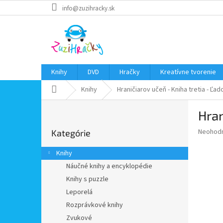
Prejsť
info@zuzihracky.sk
na
obsah
Knihy
DVD
Hračky
Kreatívne tvorenie
Domov
Knihy
Hraničiarov učeň - Kniha tretia - Ľad
B
Hran
o
Preskočiť
č
Priemer
Neohod
Kategórie
kategórie
n
hodnote
ý
produkt
Knihy
p
je
Náučné knihy a encyklopédie
0,0
a
z
Knihy s puzzle
n
5
e
Leporelá
hviezdič
l
Rozprávkové knihy
Zvukové