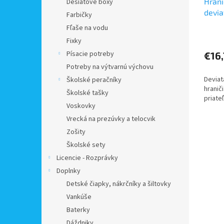
Hrani
Desiatové boxy
devia
Farbičky
nebe
Fľaše na vodu
Fixky
Písacie potreby
€16,
Potreby na výtvarnú výchovu
Deviat
Školské peračníky
hraniči
Školské tašky
priate
Voskovky
Vrecká na prezúvky a telocvik
Zošity
Školské sety
Licencie - Rozprávky
Doplnky
Detské čiapky, nákrčníky a šiltovky
Vankúše
Baterky
Dáždniky