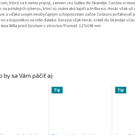
com, ktorý sa k nemu pripojí, zamieri cez Galiku do Skandije. Cestou si mus
 na potulných rytierov, ktorí sú známi ako lupiči a hrdlorezi. Horác však už 
 vie a vďaka svojim neobyčajným schopnostiam začne čoskoro priťahovať 
rov a bojovníkov na míle ďaleko. Dorazia však Horác a Halt do Skandije včas
ránia Willa pred životom v otroctve?Formát: 127x198 mm
 by sa Vám páčiť aj:
Tip
Tip