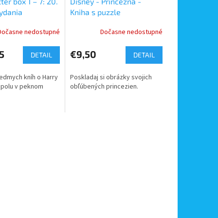
ter box 1 – 7: 20.
Disney - Princezná -
vydania
Kniha s puzzle
Dočasne nedostupné
Dočasne nedostupné
5
€9,50
DETAIL
DETAIL
iedmych kníh o Harry
Poskladaj si obrázky svojich
spolu v peknom
obľúbených princezien.