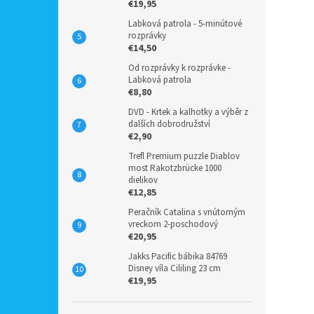
€19,95
Labková patrola - 5-minútové
rozprávky
€14,50
Od rozprávky k rozprávke -
Labková patrola
€8,80
DVD - Krtek a kalhotky a výběr z
dalších dobrodružství
€2,90
Trefl Premium puzzle Diablov
most Rakotzbrücke 1000
dielikov
€12,85
Peračník Catalina s vnútorným
vreckom 2-poschodový
€20,95
Jakks Pacific bábika 84769
Disney víla Cililing 23 cm
€19,95