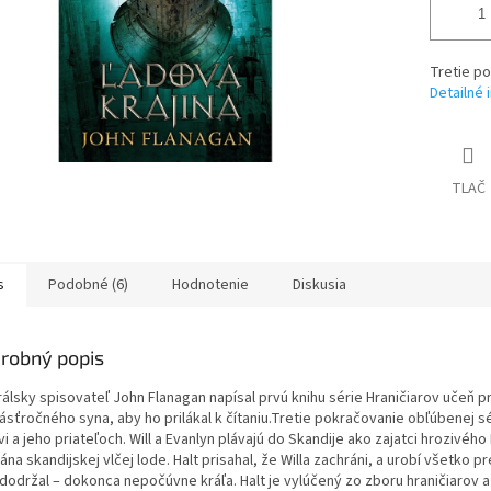
Tretie po
Detailné 
TLAČ
s
Podobné (6)
Hodnotenie
Diskusia
robný popis
rálsky spisovateľ John Flanagan napísal prvú knihu série Hraničiarov učeň p
ásťročného syna, aby ho prilákal k čítaniu.Tretie pokračovanie obľúbenej sé
vi a jeho priateľoch. Will a Evanlyn plávajú do Skandije ako zajatci hrozivého
ána skandijskej vlčej lode. Halt prisahal, že Willa zachráni, a urobí všetko pr
 dodržal – dokonca nepočúvne kráľa. Halt je vylúčený zo zboru hraničiarov a