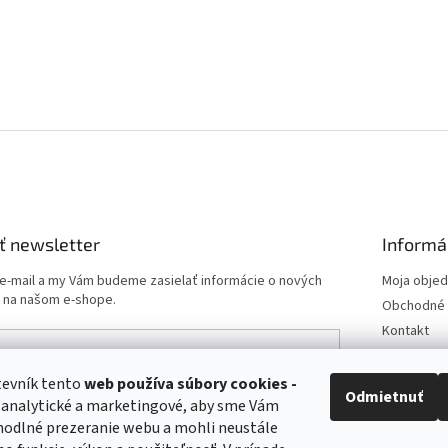
ť newsletter
Informá
 e-mail a my Vám budeme zasielať informácie o nových
Moja obje
 na našom e-shope.
Obchodné 
Kontakt
Podmienk
Doprava a 
tevník tento
web používa
súbory cookies -
e-mailu súhlasíte s
podmienkami ochrany osobných
Odmietnuť
 analytické a marketingové, aby sme Vám
Odstúpeni
hodlné prezeranie webu a mohli neustále
Postup pri 