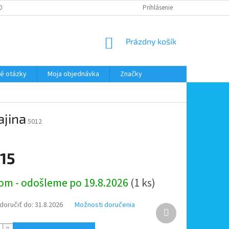
DMIENKY OOÚ
DOPRAVA A PLATBA
ODSTÚPENIE OD ZMLUVY
Prihlásenie
NÁKUPNÝ
Prázdny košík
KOŠÍK
é otázky
Moja objednávka
Značky
ajina
5012
,15
ová
om - odošleme po 19.8.2026
(1 ks)
oručiť do:
31.8.2026
Možnosti doručenia
Ďalší
produkt