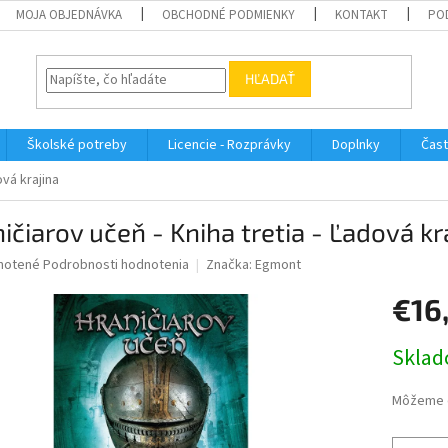
MOJA OBJEDNÁVKA
OBCHODNÉ PODMIENKY
KONTAKT
PO
HĽADAŤ
Školské potreby
Licencie - Rozprávky
Doplnky
Čast
ová krajina
ičiarov učeň - Kniha tretia - Ľadová kr
né
notené
Podrobnosti hodnotenia
Značka:
Egmont
nie
€16
u
Jednotk
Sklad
cena:
iek.
Môžeme d