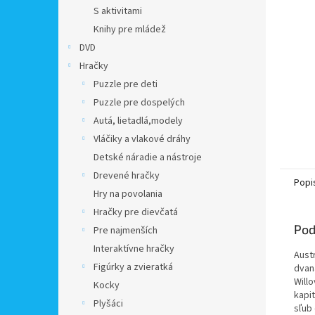
S aktivitami
Knihy pre mládež
DVD
Hračky
Puzzle pre deti
Puzzle pre dospelých
Autá, lietadlá,modely
Vláčiky a vlakové dráhy
Detské náradie a nástroje
Drevené hračky
Popi
Hry na povolania
Hračky pre dievčatá
Pod
Pre najmenších
Interaktívne hračky
Aust
Figúrky a zvieratká
dvan
Willo
Kocky
kapit
Plyšáci
sľub