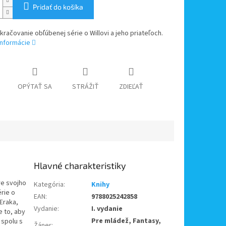
Pridať do košíka
kračovanie obľúbenej série o Willovi a jeho priateľoch.
informácie
OPÝTAŤ SA
STRÁŽIŤ
ZDIEĽAŤ
re svojho
Kategória
:
Knihy
rie o
EAN
:
9788025242858
 Eraka,
Vydanie
:
I. vydanie
e to, aby
Pre mládež, Fantasy,
 spolu s
Žáner
: