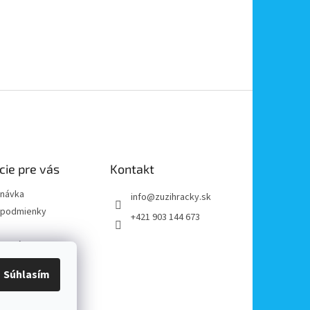
cie pre vás
Kontakt
dnávka
info
@
zuzihracky.sk
podmienky
+421 903 144 673
y OOÚ
platba
Súhlasím
e od zmluvy
reklamácii