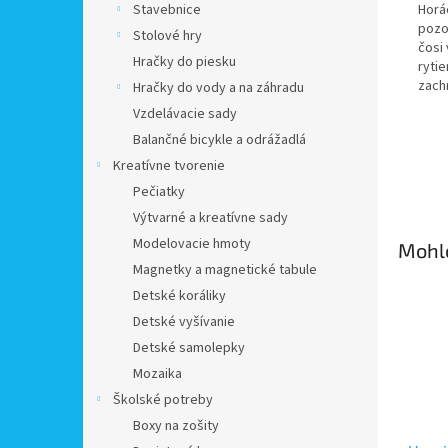
Stavebnice
Horá
pozor
Stolové hry
čosi
Hračky do piesku
rytie
zach
Hračky do vody a na záhradu
Vzdelávacie sady
Balančné bicykle a odrážadlá
Kreatívne tvorenie
Pečiatky
Výtvarné a kreatívne sady
Modelovacie hmoty
Mohlo
Magnetky a magnetické tabule
Detské koráliky
Detské vyšívanie
Detské samolepky
Mozaika
Školské potreby
Boxy na zošity