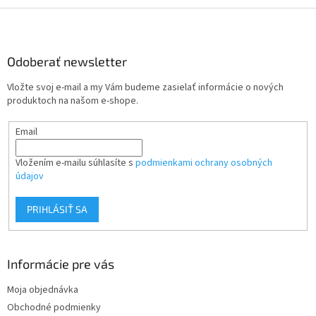
Z
á
p
ä
Odoberať newsletter
t
Vložte svoj e-mail a my Vám budeme zasielať informácie o nových
i
produktoch na našom e-shope.
e
Email
Vložením e-mailu súhlasíte s
podmienkami ochrany osobných
údajov
PRIHLÁSIŤ SA
Informácie pre vás
Moja objednávka
Obchodné podmienky