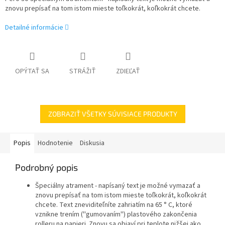
znovu prepísať na tom istom mieste toľkokrát, koľkokrát chcete.
Detailné informácie
OPÝTAŤ SA
STRÁŽIŤ
ZDIEĽAŤ
ZOBRAZIŤ VŠETKY SÚVISIACE PRODUKTY
Popis
Hodnotenie
Diskusia
Podrobný popis
Špeciálny atrament - napísaný text je možné vymazať a
znovu prepísať na tom istom mieste toľkokrát, koľkokrát
chcete. Text zneviditeľníte zahriatím na 65 ° C, ktoré
vznikne trením (''gumovaním'') plastového zakončenia
rolleru na papieri. Znovu sa objaví pri teplote nižšej ako