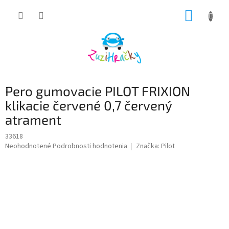
Prejsť
NÁKUP
na
obsah
KOŠÍK
Pero gumovacie PILOT FRIXION
klikacie červené 0,7 červený
atrament
33618
Priemerné
Neohodnotené
Podrobnosti hodnotenia
Značka:
Pilot
hodnotenie
produktu
je
0,0
z
5
hviezdičiek.