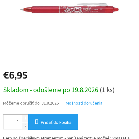
€6,95
Jednotková
Skladom - odošleme po 19.8.2026
(1 ks)
cena:
Môžeme doručiť do:
31.8.2026
Možnosti doručenia
Pridať do košíka
Pero so špeciálnym atramentom - napísaný text je možné vymazať a