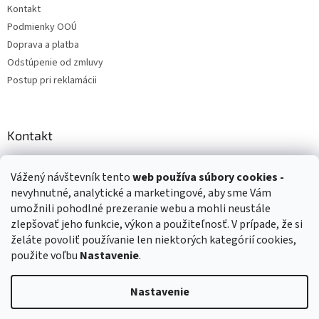
Kontakt
Podmienky OOÚ
Doprava a platba
Odstúpenie od zmluvy
Postup pri reklamácii
Kontakt
info
@
zuzihracky.sk
Vážený návštevník tento
web používa
súbory cookies -
+421 903 144 673
nevyhnutné, analytické a marketingové, aby sme Vám
umožnili pohodlné prezeranie webu a mohli neustále
zlepšovať jeho funkcie, výkon a použiteľnosť. V prípade, že si
želáte povoliť používanie len niektorých kategórií cookies,
použite voľbu
Nastavenie
.
Vytvoril Shoptet
Nastavenie
Copyright 2026
ZuziHračky.sk
. Všetky práva vyhradené.
Upraviť