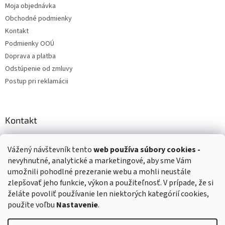
Moja objednávka
Obchodné podmienky
Kontakt
Podmienky OOÚ
Doprava a platba
Odstúpenie od zmluvy
Postup pri reklamácii
Kontakt
info
@
zuzihracky.sk
Vážený návštevník tento
web používa
súbory cookies -
+421 903 144 673
nevyhnutné, analytické a marketingové, aby sme Vám
umožnili pohodlné prezeranie webu a mohli neustále
zlepšovať jeho funkcie, výkon a použiteľnosť. V prípade, že si
želáte povoliť používanie len niektorých kategórií cookies,
použite voľbu
Nastavenie
.
Vytvoril Shoptet