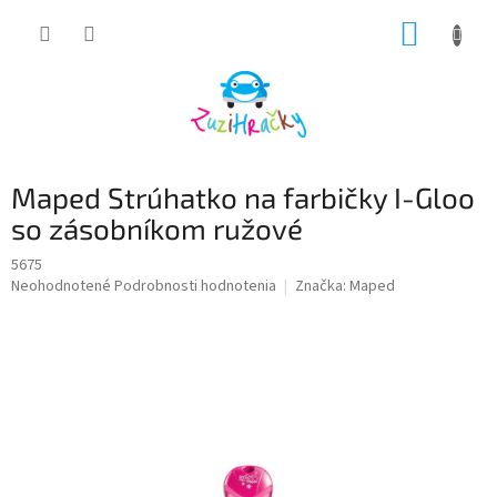
Prejsť
NÁKUP
na
obsah
KOŠÍK
Maped Strúhatko na farbičky I-Gloo
so zásobníkom ružové
5675
Priemerné
Neohodnotené
Podrobnosti hodnotenia
Značka:
Maped
hodnotenie
produktu
je
0,0
z
5
hviezdičiek.