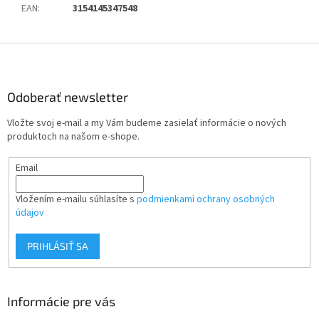
EAN
:
3154145347548
Z
á
p
ä
Odoberať newsletter
t
Vložte svoj e-mail a my Vám budeme zasielať informácie o nových
i
produktoch na našom e-shope.
e
Email
Vložením e-mailu súhlasíte s
podmienkami ochrany osobných
údajov
PRIHLÁSIŤ SA
Informácie pre vás