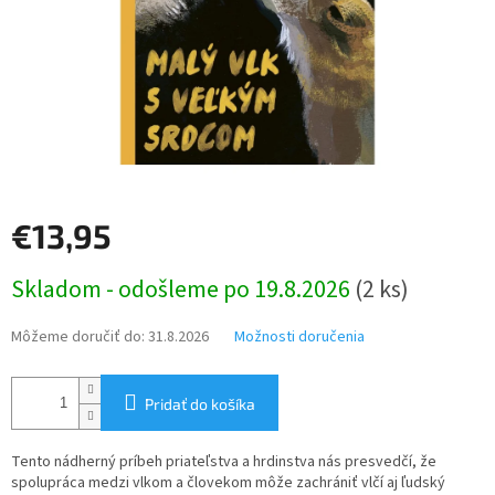
€13,95
Jednotková
Skladom - odošleme po 19.8.2026
(2 ks)
cena:
Môžeme doručiť do:
31.8.2026
Možnosti doručenia
Pridať do košíka
Tento nádherný príbeh priateľstva a hrdinstva nás presvedčí, že
spolupráca medzi vlkom a človekom môže zachrániť vlčí aj ľudský