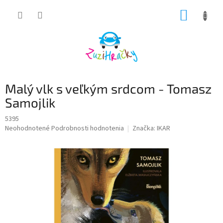
Prejsť
NÁKUP
na
obsah
KOŠÍK
Malý vlk s veľkým srdcom - Tomasz
Samojlik
5395
Priemerné
Neohodnotené
Podrobnosti hodnotenia
Značka:
IKAR
hodnotenie
produktu
je
0,0
z
5
hviezdičiek.