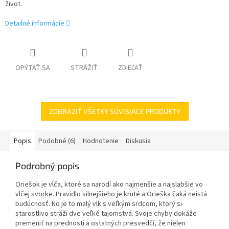
život.
Detailné informácie
OPÝTAŤ SA
STRÁŽIŤ
ZDIEĽAŤ
ZOBRAZIŤ VŠETKY SÚVISIACE PRODUKTY
Popis
Podobné (6)
Hodnotenie
Diskusia
Podrobný popis
Oriešok je vĺča, ktoré sa narodí ako najmenšie a najslabšie vo
vlčej svorke. Pravidlo silnejšieho je kruté a Orieška čaká neistá
budúcnosť. No je to malý vlk s veľkým srdcom, ktorý si
starostlivo stráži dve veľké tajomstvá. Svoje chyby dokáže
premeniť na prednosti a ostatných presvedčí, že nielen