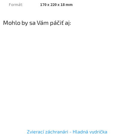
Formát
:
170 x 220 x 18 mm
Mohlo by sa Vám páčiť aj:
Zvierací záchranári - Hladná vydrička