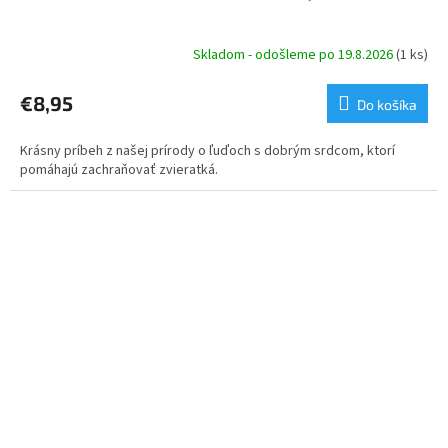
Skladom - odošleme po 19.8.2026
(1 ks)
€8,95
Do košíka
Krásny príbeh z našej prírody o ľuďoch s dobrým srdcom, ktorí
pomáhajú zachraňovať zvieratká.