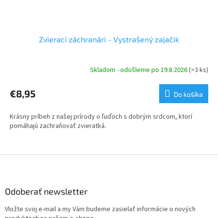
Zvierací záchranári - Vystrašený zajačik
Skladom - odošleme po 19.8.2026
(>3 ks)
€8,95
Do košíka
Krásny príbeh z našej prírody o ľuďoch s dobrým srdcom, ktorí
pomáhajú zachraňovať zvieratká.
Z
á
p
ä
Odoberať newsletter
t
Vložte svoj e-mail a my Vám budeme zasielať informácie o nových
i