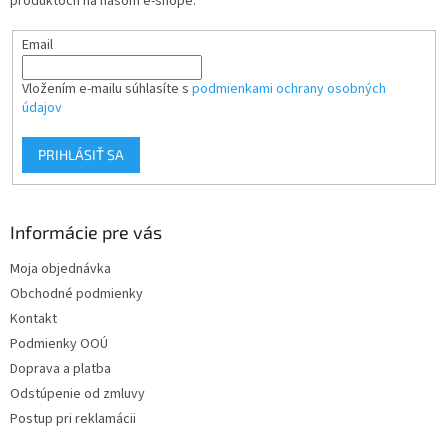
produktoch na našom e-shope.
e
Email
Vložením e-mailu súhlasíte s
podmienkami ochrany osobných
údajov
PRIHLÁSIŤ SA
Informácie pre vás
Moja objednávka
Obchodné podmienky
Kontakt
Podmienky OOÚ
Doprava a platba
Odstúpenie od zmluvy
Postup pri reklamácii