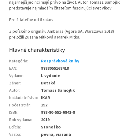
najsilnejší jedinci majú právo na život. Autor Tomasz Samojlik
predstavuje najmladším čitateľom fascinujúci svet vlkov.
Pre čitateľov od 6 rokov
Z poľského originálu Ambaras (Agora SA, Warszawa 2018)
preložili Zuzana Mitková a Marek Mitka.
Kategória
:
Rozprávkové knihy
EAN
:
9788055168418
Vydanie
:
I. vydanie
Žáner
:
Detské
Autor
:
Tomasz Samojlik
Nakladateľstvo
:
IKAR
Počet strán
:
152
ISBN
:
978-80-551-6841-8
Rok vydania
:
2019
Edícia
:
Stonožko
Väzba
:
pevná, viazaná