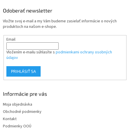
p
ä
Odoberať newsletter
t
Vložte svoj e-mail a my Vám budeme zasielať informácie o nových
i
produktoch na našom e-shope.
e
Email
Vložením e-mailu súhlasíte s
podmienkami ochrany osobných
údajov
PRIHLÁSIŤ SA
Informácie pre vás
Moja objednávka
Obchodné podmienky
Kontakt
Podmienky OOÚ