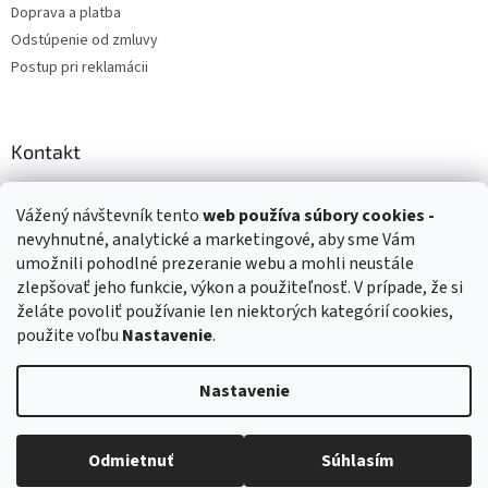
Doprava a platba
Odstúpenie od zmluvy
Postup pri reklamácii
Kontakt
info
@
zuzihracky.sk
Vážený návštevník tento
web používa
súbory cookies -
+421 903 144 673
nevyhnutné, analytické a marketingové, aby sme Vám
umožnili pohodlné prezeranie webu a mohli neustále
zlepšovať jeho funkcie, výkon a použiteľnosť. V prípade, že si
želáte povoliť používanie len niektorých kategórií cookies,
použite voľbu
Nastavenie
.
Vytvoril Shoptet
Nastavenie
Copyright 2026
ZuziHračky.sk
. Všetky práva vyhradené.
Upraviť
nastavenie cookies
Odmietnuť
Súhlasím