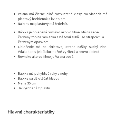
Vaiana má čierne dlhé rozpustené vlasy. Vo vlasoch má
plastový hrebienok s kvietkom.
Na krku má plastový má hrdelník.
Bábika je oblečená rovnako ako vo filme. Má na sebe
červený top na ramienka a béžovú sukňu so strapcami a
červeným opaskom.
Oblečenie má na chrbtovej strane našitý suchý zips.
Vďaka tomu je bábiku možné vyzliecť a znovu obliecť.
Rovnako ako vo filme je Vaiana bosá.
Bábika má pohyblivé ruky a nohy
Bábike sa dá otáčať hlavou
Meria 35 cm
Je vyrobená z plastu