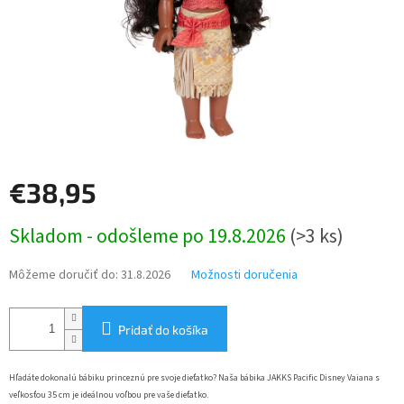
€38,95
Jednotková
Skladom - odošleme po 19.8.2026
(>3 ks)
cena:
Môžeme doručiť do:
31.8.2026
Možnosti doručenia
Pridať do košíka
Hľadáte dokonalú bábiku princeznú pre svoje dieťatko?
Naša bábika JAKKS Pacific Disney Vaiana s
veľkosťou 35 cm je ideálnou voľbou pre vaše dieťatko.