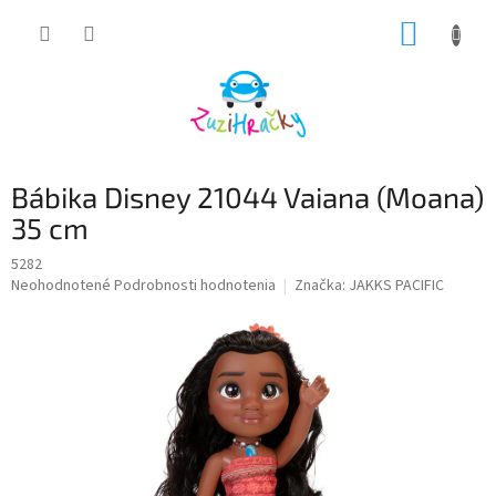
Prejsť
NÁKUP
na
obsah
KOŠÍK
Bábika Disney 21044 Vaiana (Moana)
35 cm
5282
Priemerné
Neohodnotené
Podrobnosti hodnotenia
Značka:
JAKKS PACIFIC
hodnotenie
produktu
je
0,0
z
5
hviezdičiek.