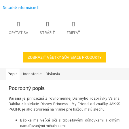
Detailné informácie
OPÝTAŤ SA
STRÁŽIŤ
ZDIEĽAŤ
ZOBRAZIŤ VŠETKY SÚVISIACE PRODUKTY
Popis
Hodnotenie
Diskusia
Podrobný popis
Vaiana
je princezná z rovnomennej Disneyho rozprávky Vaiana.
Bábika z kolekcie Disney Princess - My Friend od značky JAKKS
PACIFIC je ako stvorená na hranie pre každú malú slečnu.
Bábika má veľké oči s trblietavými dúhovkami a dlhými
namaľovanými mihalnicami.