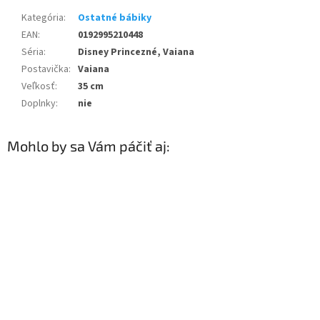
Kategória
:
Ostatné bábiky
EAN
:
0192995210448
Séria
:
Disney Princezné, Vaiana
Postavička
:
Vaiana
Veľkosť
:
35 cm
Doplnky
:
nie
Mohlo by sa Vám páčiť aj: