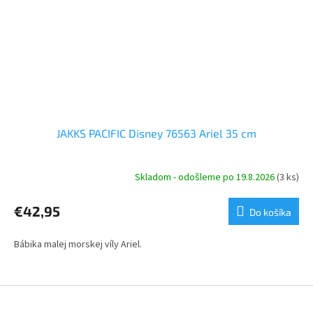
JAKKS PACIFIC Disney 76563 Ariel 35 cm
Skladom - odošleme po 19.8.2026
(3 ks)
€42,95
Do košíka
Bábika malej morskej víly Ariel.
Z
á