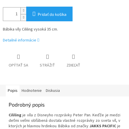
Pridať do košíka
Bábika víly Cililing vysoká 35 cm.
Detailné informácie
OPÝTAŤ SA
STRÁŽIŤ
ZDIEĽAŤ
Popis
Hodnotenie
Diskusia
Podrobný popis
Cililing
je víla z Disneyho rozprávky Peter Pan. Keďže je medzi
deťmi veľmi obľúbená dostala vlastné rozprávky zo sveta víl, v
ktorých je hlavnou hrdinkou.
Bábika od značky
JAKKS PACIFIC
je