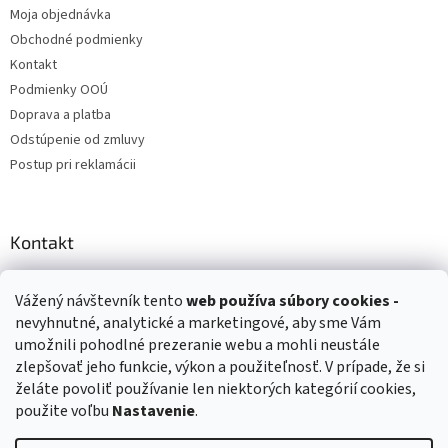
Moja objednávka
Obchodné podmienky
Kontakt
Podmienky OOÚ
Doprava a platba
Odstúpenie od zmluvy
Postup pri reklamácii
Kontakt
info
@
zuzihracky.sk
Vážený návštevník tento
web používa
súbory cookies -
+421 903 144 673
nevyhnutné, analytické a marketingové, aby sme Vám
umožnili pohodlné prezeranie webu a mohli neustále
zlepšovať jeho funkcie, výkon a použiteľnosť. V prípade, že si
želáte povoliť používanie len niektorých kategórií cookies,
použite voľbu
Nastavenie
.
Vytvoril Shoptet