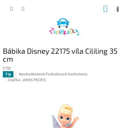
Prejsť
NÁKUP
na
obsah
KOŠÍK
Bábika Disney 22175 víla Cililing 35
cm
5792
Priemerné
Neohodnotené
Podrobnosti hodnotenia
Tip
hodnotenie
Značka:
JAKKS PACIFIC
produktu
je
0,0
z
5
hviezdičiek.