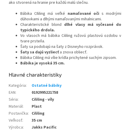
ako stvorená na hranie pre každú malú slečnu.
Bábika CIliling má veľké
namaľované oči
s modrými
dúhovkami a dlhými namaľovanými mihalnicami.
Charakteristické blond
dlhé vlasy má vyčesané do
typického drdola
.
Vo vlasoch má bábika Cililing ružovú plastovú ozdobu v
tvare prsteňa.
Šaty sa podobajú na šaty z Disneyho rozprávok.
Šaty sa dajú vyzliecť
a znova obliecť.
Bábika Cililing má vílie krídla prichytené suchým zipsom.
Bábika je vysoká 35 cm.
Kategória
:
Ostatné bábiky
EAN
:
0192995221758
Séria
:
Cililing - víly
Materiál
:
Plast
Postavička
:
Cililing
Veľkosť
:
35 cm
Výrobca
:
Jakks Pacific