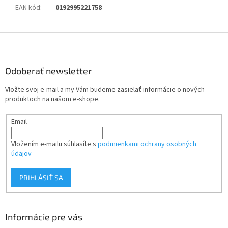
EAN kód
:
0192995221758
Z
á
p
ä
Odoberať newsletter
t
Vložte svoj e-mail a my Vám budeme zasielať informácie o nových
i
produktoch na našom e-shope.
e
Email
Vložením e-mailu súhlasíte s
podmienkami ochrany osobných
údajov
PRIHLÁSIŤ SA
Informácie pre vás