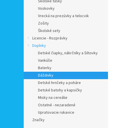
Školské tašky
Voskovky
Vrecká na prezúvky a telocvik
Zošity
Školské sety
Licencie - Rozprávky
Doplnky
Detské čiapky, nákrčníky a šiltovky
Vankúše
Baterky
Dáždniky
Detské hrnčeky a poháre
Detské batohy a kapsičky
Misky na cereálie
Ostatné - nezaradené
Upratovacie rukavice
Značky