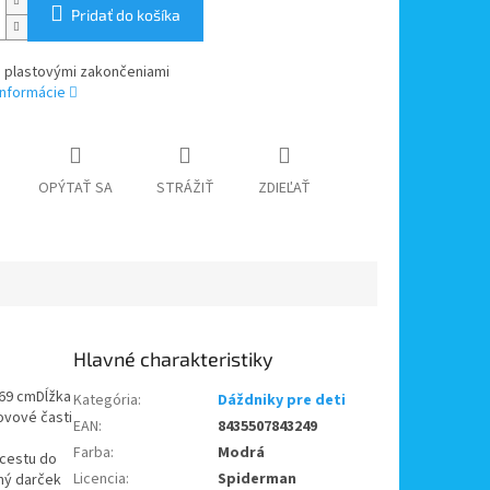
Pridať do košíka
s plastovými zakončeniami
informácie
OPÝTAŤ SA
STRÁŽIŤ
ZDIEĽAŤ
 69 cmDĺžka
Kategória
:
Dáždniky pre deti
ovové časti
EAN
:
8435507843249
Farba
:
Modrá
 cestu do
Licencia
:
Spiderman
čný darček