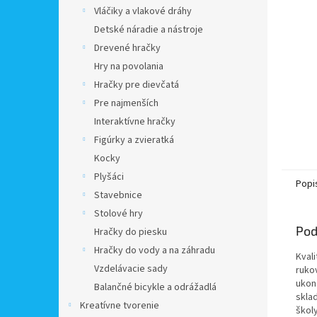
Vláčiky a vlakové dráhy
Detské náradie a nástroje
Drevené hračky
Hry na povolania
Hračky pre dievčatá
Pre najmenších
Interaktívne hračky
Figúrky a zvieratká
Kocky
Plyšáci
Popi
Stavebnice
Stolové hry
Pod
Hračky do piesku
Hračky do vody a na záhradu
Kval
Vzdelávacie sady
ruko
ukon
Balančné bicykle a odrážadlá
skla
Kreatívne tvorenie
škol