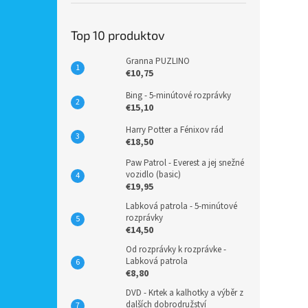
Top 10 produktov
Granna PUZLINO
€10,75
Bing - 5-minútové rozprávky
€15,10
Harry Potter a Fénixov rád
€18,50
Paw Patrol - Everest a jej snežné
vozidlo (basic)
€19,95
Labková patrola - 5-minútové
rozprávky
€14,50
Od rozprávky k rozprávke -
Labková patrola
€8,80
DVD - Krtek a kalhotky a výběr z
dalších dobrodružství