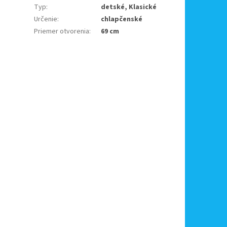
Typ
:
detské, Klasické
Určenie
:
chlapčenské
Priemer otvorenia
:
69 cm