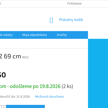
DMIENKY OOÚ
DOPRAVA A PLATBA
ODSTÚPENIE OD ZMLUVY
Prihlásenie
NÁKUPNÝ
Prázdny košík
KOŠÍK
é otázky
Moja objednávka
Značky
2 69 cm
4552
50
ová
om - odošleme po 19.8.2026
(2 ks)
oručiť do:
31.8.2026
Možnosti doručenia