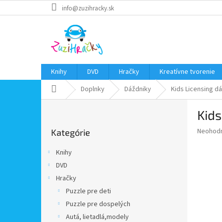
Prejsť
info@zuzihracky.sk
na
obsah
Knihy
DVD
Hračky
Kreatívne tvorenie
Domov
Doplnky
Dáždniky
Kids Licensing d
B
Kid
o
Preskočiť
č
Priemer
Neohod
Kategórie
kategórie
n
hodnote
ý
produkt
Knihy
p
je
DVD
0,0
a
z
Hračky
n
5
e
Puzzle pre deti
hviezdič
l
Puzzle pre dospelých
Autá, lietadlá,modely