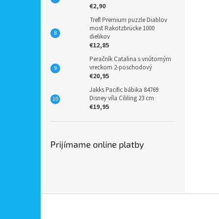
€2,90
Trefl Premium puzzle Diablov
most Rakotzbrücke 1000
dielikov
€12,85
Peračník Catalina s vnútorným
vreckom 2-poschodový
€20,95
Jakks Pacific bábika 84769
Disney víla Cililing 23 cm
€19,95
Prijímame online platby
Z
á