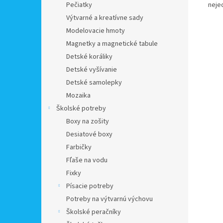
Pečiatky
neje
Výtvarné a kreatívne sady
Modelovacie hmoty
Magnetky a magnetické tabule
Detské koráliky
Detské vyšívanie
Detské samolepky
Mozaika
Školské potreby
Boxy na zošity
Desiatové boxy
Farbičky
Fľaše na vodu
Fixky
Písacie potreby
Potreby na výtvarnú výchovu
Školské peračníky