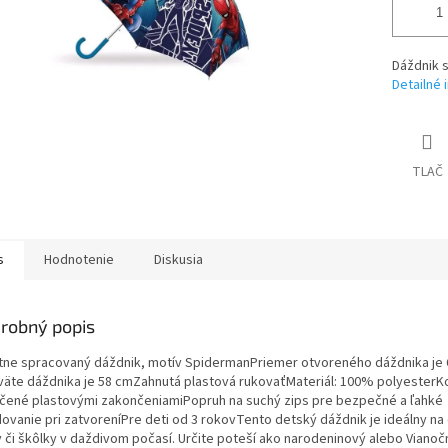
Dáždnik 
Detailné 
TLAČ
s
Hodnotenie
Diskusia
robný popis
itne spracovaný dáždnik, motív SpidermanPriemer otvoreného dáždnika je
väte dáždnika je 58 cmZahnutá plastová rukovaťMateriál: 100% polyesterK
čené plastovými zakončeniamiPopruh na suchý zips pre bezpečné a ľahké
dovanie pri zatvoreníPre deti od 3 rokovTento detský dáždnik je ideálny na
y či škôlky v daždivom počasí. Určite poteší ako narodeninový alebo Viano