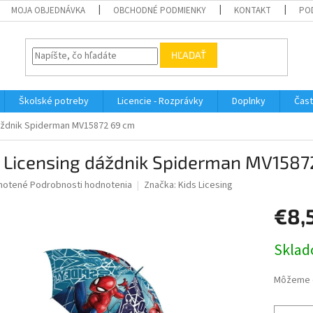
MOJA OBJEDNÁVKA
OBCHODNÉ PODMIENKY
KONTAKT
PO
HĽADAŤ
Školské potreby
Licencie - Rozprávky
Doplnky
Čast
áždnik Spiderman MV15872 69 cm
s Licensing dáždnik Spiderman MV1587
né
notené
Podrobnosti hodnotenia
Značka:
Kids Licesing
nie
€8,
u
Jednotk
Sklad
cena:
iek.
Môžeme d