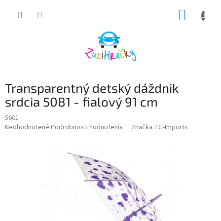
Prejsť
NÁKUP
na
obsah
KOŠÍK
Transparentný detský dáždnik
srdcia 5081 - fialový 91 cm
5601
Priemerné
Neohodnotené
Podrobnosti hodnotenia
Značka:
LG-Imports
hodnotenie
produktu
je
0,0
z
5
hviezdičiek.