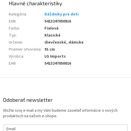
Kategória
:
Dáždniky pre deti
EAN
:
5413247050816
Farba
:
Fialová
Typ
:
Klasické
Určenie
:
dievčenské, dámske
Priemer otvorenia
:
91 cm
Výrobca
:
LG Imports
EAN
:
5413247050816
Z
á
p
ä
Odoberať newsletter
t
Vložte svoj e-mail a my Vám budeme zasielať informácie o nových
i
produktoch na našom e-shope.
e
Email