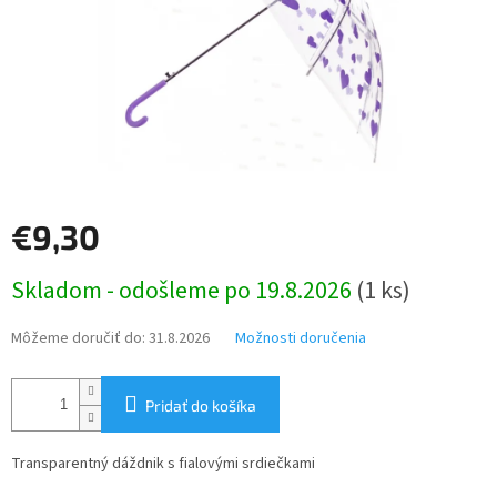
€9,30
Jednotková
Skladom - odošleme po 19.8.2026
(1 ks)
cena:
Môžeme doručiť do:
31.8.2026
Možnosti doručenia
Pridať do košíka
Transparentný dáždnik s fialovými srdiečkami