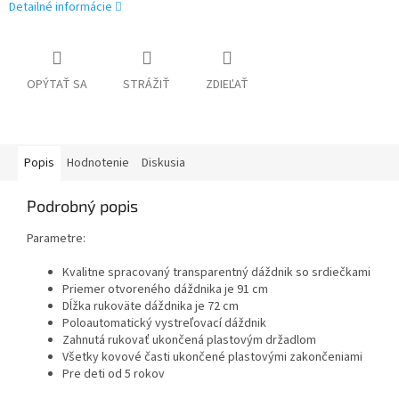
Detailné informácie
OPÝTAŤ SA
STRÁŽIŤ
ZDIEĽAŤ
Popis
Hodnotenie
Diskusia
Podrobný popis
Parametre:
Kvalitne spracovaný transparentný dáždnik so srdiečkami
Priemer otvoreného dáždnika je 91 cm
Dĺžka rukoväte dáždnika je 72 cm
Poloautomatický vystreľovací dáždnik
Zahnutá rukovať ukončená plastovým držadlom
Všetky kovové časti ukončené plastovými zakončeniami
Pre deti od 5 rokov