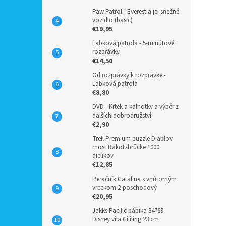
Paw Patrol - Everest a jej snežné
vozidlo (basic)
€19,95
Labková patrola - 5-minútové
rozprávky
€14,50
Od rozprávky k rozprávke -
Labková patrola
€8,80
DVD - Krtek a kalhotky a výběr z
dalších dobrodružství
€2,90
Trefl Premium puzzle Diablov
most Rakotzbrücke 1000
dielikov
€12,85
Peračník Catalina s vnútorným
vreckom 2-poschodový
€20,95
Jakks Pacific bábika 84769
Disney víla Cililing 23 cm