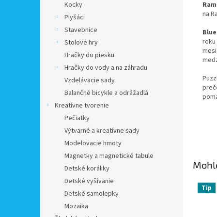
Ram
Kocky
na R
Plyšáci
Stavebnice
Blue
roku
Stolové hry
mesi
Hračky do piesku
medz
Hračky do vody a na záhradu
Puzz
Vzdelávacie sady
preč
Balančné bicykle a odrážadlá
pomá
Kreatívne tvorenie
Pečiatky
Výtvarné a kreatívne sady
Modelovacie hmoty
Magnetky a magnetické tabule
Mohlo
Detské koráliky
Detské vyšívanie
Tip
Detské samolepky
Mozaika