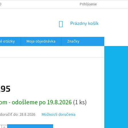
DMIENKY OOÚ
DOPRAVA A PLATBA
ODSTÚPENIE OD ZMLUVY
Prihlásenie
NÁKUPNÝ
Prázdny košík
KOŠÍK
é otázky
Moja objednávka
Značky
,95
ová
om - odošleme po 19.8.2026
(1 ks)
oručiť do:
28.8.2026
Možnosti doručenia