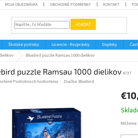
MOJA OBJEDNÁVKA
OBCHODNÉ PODMIENKY
KONTAKT
PO
HĽADAŤ
Školské potreby
Licencie - Rozprávky
Doplnky
Čast
dielikov
Bluebird puzzle Ramsau 1000 dielikov
bird puzzle Ramsau 1000 dielikov
4737
né
notené
Podrobnosti hodnotenia
Značka:
Bluebird
nie
€10
u
Jednotk
Sklad
cena:
iek.
Môžeme d