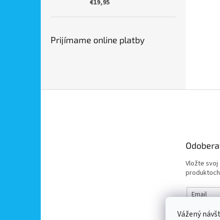
€19,95
Prijímame online platby
Z
á
p
ä
t
Odobera
i
e
Vložte svoj
produktoch
Email
Vážený návš
Vložením 