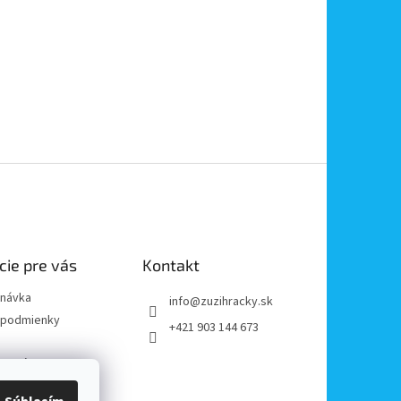
cie pre vás
Kontakt
dnávka
info
@
zuzihracky.sk
podmienky
+421 903 144 673
y OOÚ
platba