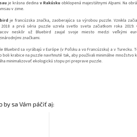
sau
je krásna dedina
v Rakúsku
obklopená majestátnymi Alpami. Na obr
amsau v zime.
bird
je francúzska značka, zaoberajúca sa výrobou puzzle. Vznikla začia
 2018 a prvá séria puzzle uzrela svetlo sveta začiatkom roka 2019.
acov neskôr už Bluebird zaujal svoje miesto medzi veľkými eu
inárodnými značkami.
le Bluebird sa vyrábajú v Európe (v Poľsku a vo Francúzsku) a v Turecku. T
o boli krabice na puzzle navrhnuté tak, aby používali minimálne množstvo k
ha minimalizovať ekologickú stopu pri preprave puzzle.
 by sa Vám páčiť aj: