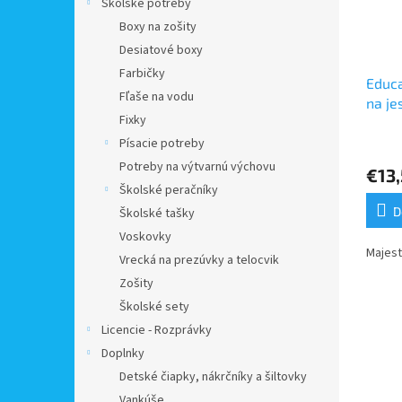
Školské potreby
Boxy na zošity
Desiatové boxy
Farbičky
Educa
Fľaše na vodu
na je
Fixky
Písacie potreby
Potreby na výtvarnú výchovu
€13
Školské peračníky
D
Školské tašky
Voskovky
Majest
Vrecká na prezúvky a telocvik
Zošity
Školské sety
Licencie - Rozprávky
Doplnky
Detské čiapky, nákrčníky a šiltovky
Vankúše