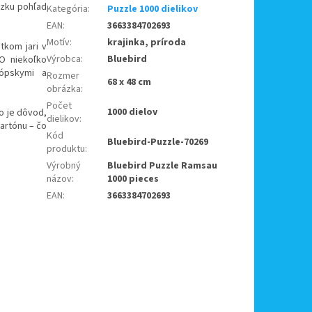
ázku pohľad
Kategória
:
Puzzle 1000 dielikov
EAN
:
3663384702693
Motív
:
krajinka, príroda
tkom jari v
Výrobca
:
Bluebird
 O niekoľko
rópskymi a
Rozmer
68 x 48 cm
obrázka
:
Počet
1000 dielov
o je dôvod,
dielikov
:
artónu – čo
Kód
Bluebird-Puzzle-70269
produktu
:
Výrobný
Bluebird Puzzle Ramsau
názov
:
1000 pieces
EAN
:
3663384702693