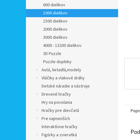
600 dielikov
1000 dielikov
1500 dielikov
2000 dielikov
3000 dielikov
4000 - 13200 dielikov
3D Puzzle
Puzzle doplnky
Autá, lietadlá,modely
Vláčiky a vlakové dráhy
Detské náradie a nástroje
Drevené hračky
Hry na povolania
Hračky pre dievčatá
Popi
Pre najmenších
Interaktívne hračky
Pod
Figúrky a zvieratká