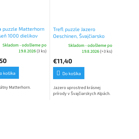
 puzzle Matterhorn
Trefl puzzle Jazero
seň 1000 dielikov
Oeschinen, Švajčiarsko
1500 dielikov
Skladom - odošleme po
Skladom - odošleme po
19.8.2026
(3 ks)
19.8.2026
(>3 ks)
,50
€11,40
o košíka
Do košíka
átny Matterhorn.
Jazero uprostred krásnej
prírody v Švajčiarskych Alpách.