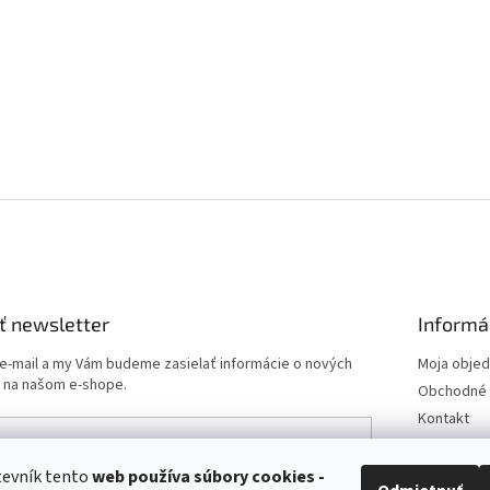
ť newsletter
Informá
 e-mail a my Vám budeme zasielať informácie o nových
Moja obje
 na našom e-shope.
Obchodné 
Kontakt
Podmienk
Doprava a 
tevník tento
web používa
súbory cookies -
e-mailu súhlasíte s
podmienkami ochrany osobných