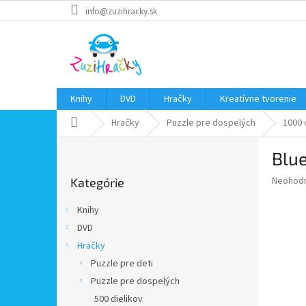
Prejsť
info@zuzihracky.sk
na
obsah
Knihy
DVD
Hračky
Kreatívne tvorenie
Domov
Hračky
Puzzle pre dospelých
1000 
B
Blue
o
Preskočiť
č
Priemer
Neohod
Kategórie
kategórie
n
hodnote
ý
produkt
Knihy
p
je
DVD
0,0
a
z
Hračky
n
5
e
Puzzle pre deti
hviezdič
l
Puzzle pre dospelých
500 dielikov