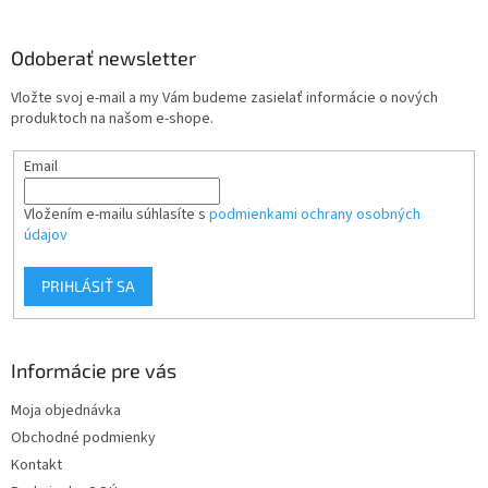
á
p
ä
Odoberať newsletter
t
Vložte svoj e-mail a my Vám budeme zasielať informácie o nových
i
produktoch na našom e-shope.
e
Email
Vložením e-mailu súhlasíte s
podmienkami ochrany osobných
údajov
PRIHLÁSIŤ SA
Informácie pre vás
Moja objednávka
Obchodné podmienky
Kontakt