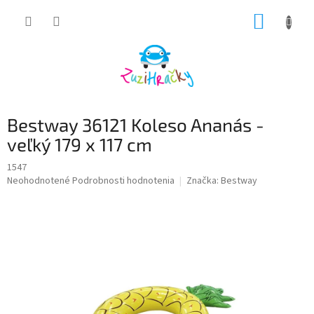
Prejsť
NÁKUP
na
obsah
KOŠÍK
Bestway 36121 Koleso Ananás -
veľký 179 x 117 cm
1547
Priemerné
Neohodnotené
Podrobnosti hodnotenia
Značka:
Bestway
hodnotenie
produktu
je
0,0
z
5
hviezdičiek.