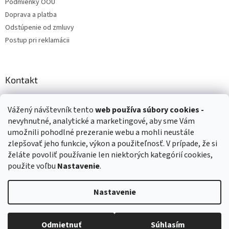
Podmienky OOÚ
Doprava a platba
Odstúpenie od zmluvy
Postup pri reklamácii
Kontakt
info
@
zuzihracky.sk
Vážený návštevník tento
web používa
súbory cookies -
+421 903 144 673
nevyhnutné, analytické a marketingové, aby sme Vám
umožnili pohodlné prezeranie webu a mohli neustále
zlepšovať jeho funkcie, výkon a použiteľnosť. V prípade, že si
želáte povoliť používanie len niektorých kategórií cookies,
použite voľbu
Nastavenie
.
Vytvoril Shoptet
Nastavenie
Copyright 2026
ZuziHračky.sk
. Všetky práva vyhradené.
Upraviť
nastavenie cookies
Odmietnuť
Súhlasím