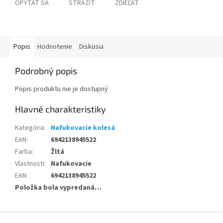
OPÝTAŤ SA
STRÁŽIŤ
ZDIEĽAŤ
Popis
Hodnotenie
Diskusia
Podrobný popis
Popis produktu nie je dostupný
Kategória
:
Nafukovacie kolesá
EAN
:
6942138945522
Farba
:
Žltá
Vlastnosti
:
Nafukovacie
EAN
:
6942138945522
Položka bola vypredaná…
Z