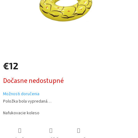
€12
Jednotková
Dočasne nedostupné
cena:
Možnosti doručenia
Položka bola vypredaná…
Nafukovacie koleso