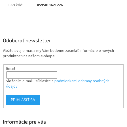
EAN kód
:
8595013621226
Z
á
p
ä
Odoberať newsletter
t
Vložte svoj e-mail a my Vám budeme zasielať informácie o nových
i
produktoch na našom e-shope.
e
Email
Vložením e-mailu súhlasíte s
podmienkami ochrany osobných
údajov
PRIHLÁSIŤ SA
Informácie pre vás