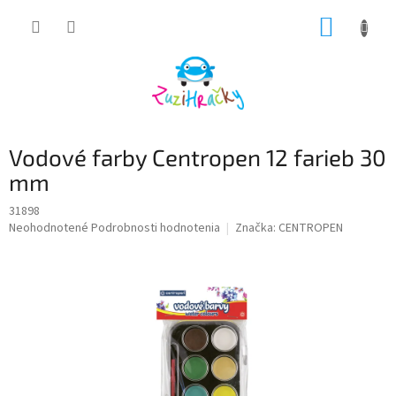
Prejsť
NÁKUP
na
obsah
KOŠÍK
Vodové farby Centropen 12 farieb 30
mm
31898
Priemerné
Neohodnotené
Podrobnosti hodnotenia
Značka:
CENTROPEN
hodnotenie
produktu
je
0,0
z
5
hviezdičiek.