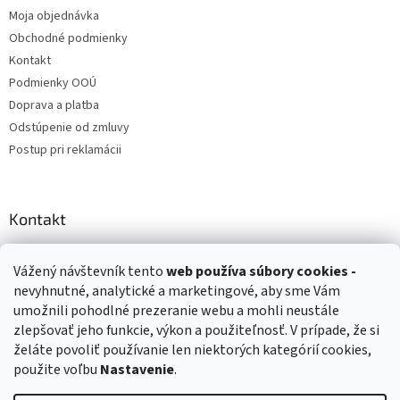
Moja objednávka
Obchodné podmienky
Kontakt
Podmienky OOÚ
Doprava a platba
Odstúpenie od zmluvy
Postup pri reklamácii
Kontakt
info
@
zuzihracky.sk
Vážený návštevník tento
web používa
súbory cookies -
+421 903 144 673
nevyhnutné, analytické a marketingové, aby sme Vám
umožnili pohodlné prezeranie webu a mohli neustále
zlepšovať jeho funkcie, výkon a použiteľnosť. V prípade, že si
želáte povoliť používanie len niektorých kategórií cookies,
použite voľbu
Nastavenie
.
Vytvoril Shoptet