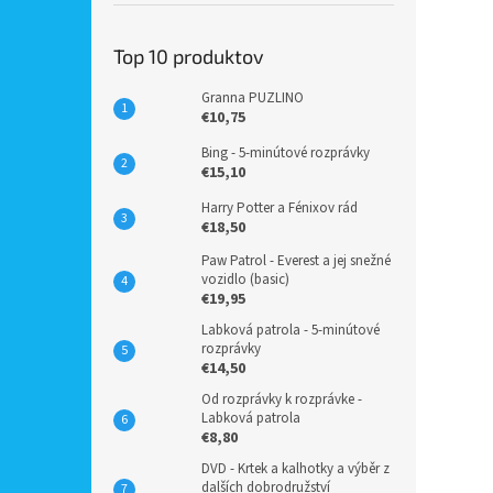
Top 10 produktov
Granna PUZLINO
€10,75
Bing - 5-minútové rozprávky
€15,10
Harry Potter a Fénixov rád
€18,50
Paw Patrol - Everest a jej snežné
vozidlo (basic)
€19,95
Labková patrola - 5-minútové
rozprávky
€14,50
Od rozprávky k rozprávke -
Labková patrola
€8,80
DVD - Krtek a kalhotky a výběr z
dalších dobrodružství