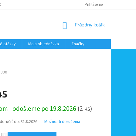
DMIENKY OOÚ
DOPRAVA A PLATBA
ODSTÚPENIE OD ZMLUVY
Prihlásenie
NÁKUPNÝ
Prázdny košík
KOŠÍK
é otázky
Moja objednávka
Značky
1890
45
ová
om - odošleme po 19.8.2026
(2 ks)
oručiť do:
31.8.2026
Možnosti doručenia