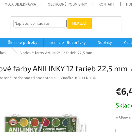
MOJA OBJEDNÁVKA
OBCHODNÉ PODMIENKY
KONTAKT
PO
HĽADAŤ
Školské potreby
Licencie - Rozprávky
Doplnky
Čast
chovu
Vodové farby ANILINKY 12 farieb 22,5 mm
vé farby ANILINKY 12 farieb 22,5 mm
3
né
notené
Podrobnosti hodnotenia
Značka:
KOH-I-NOOR
nie
€6,
u
Jednotk
Sklad
cena:
iek.
Môžeme d