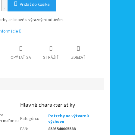
Pridať do košíka
rby anilinové s výraznými odtieňmi.
informácie
OPÝTAŤ SA
STRÁŽIŤ
ZDIEĽAŤ
pre
Potreby na výtvarnú
Kategória
:
pri maľbe na
výchovu
EAN
:
8593540005588