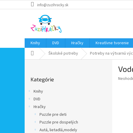
Prejsť
info@zuzihracky.sk
na
obsah
Knihy
DVD
Hračky
Kreatívne tvorenie
Domov
Školské potreby
Potreby na výtvarnú vý
B
Vodo
o
Preskočiť
č
Priemer
Neohod
Kategórie
kategórie
n
hodnote
ý
produkt
Knihy
p
je
DVD
0,0
a
z
Hračky
n
5
e
Puzzle pre deti
hviezdič
l
Puzzle pre dospelých
Autá, lietadlá,modely