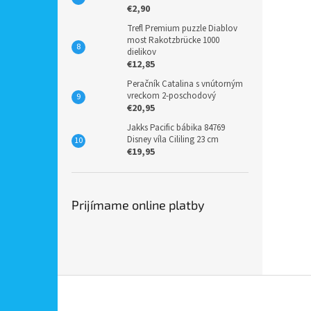
€2,90
Trefl Premium puzzle Diablov
most Rakotzbrücke 1000
dielikov
€12,85
Peračník Catalina s vnútorným
vreckom 2-poschodový
€20,95
Jakks Pacific bábika 84769
Disney víla Cililing 23 cm
€19,95
Prijímame online platby
Z
á