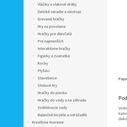
Vláčiky a vlakové dráhy
Detské náradie a nástroje
Drevené hračky
Hry na povolania
Hračky pre dievčatá
Pre najmenších
Interaktívne hračky
Figúrky a zvieratká
Kocky
Plyšáci
Stavebnice
Popi
Stolové hry
Hračky do piesku
Pod
Hračky do vody a na záhradu
Vzdelávacie sady
Vodov
kolor
Balančné bicykle a odrážadlá
deko
Kreatívne tvorenie