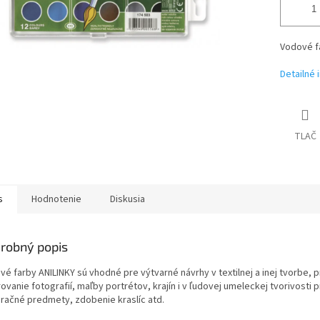
Vodové fa
Detailné 
TLAČ
s
Hodnotenie
Diskusia
robný popis
é farby ANILINKY sú vhodné pre výtvarné návrhy v textilnej a inej tvorbe, 
ovanie fotografií, maľby portrétov, krajín i v ľudovej umeleckej tvorivosti 
račné predmety, zdobenie kraslíc atd.