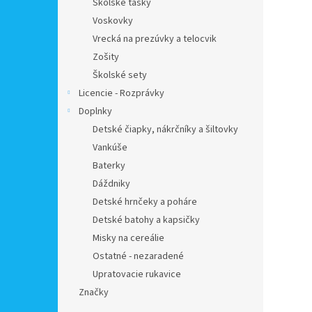
Školské tašky
Voskovky
Vrecká na prezúvky a telocvik
Zošity
Školské sety
Licencie - Rozprávky
Doplnky
Detské čiapky, nákrčníky a šiltovky
Vankúše
Baterky
Dáždniky
Detské hrnčeky a poháre
Detské batohy a kapsičky
Misky na cereálie
Ostatné - nezaradené
Upratovacie rukavice
Značky