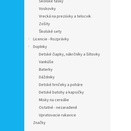
Školské tašky
Voskovky
Vrecká na prezúvky a telocvik
Zošity
Školské sety
Licencie - Rozprávky
Doplnky
Detské čiapky, nákrčníky a šiltovky
Vankúše
Baterky
Dáždniky
Detské hrnčeky a poháre
Detské batohy a kapsičky
Misky na cereálie
Ostatné - nezaradené
Upratovacie rukavice
Značky