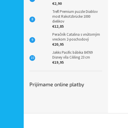
€2,90
Trefl Premium puzzle Diablov
most Rakotzbrücke 1000
dielikov
€12,85
Peračník Catalina s vnútorným
vreckom 2-poschodový
€20,95
Jakks Pacific bábika 84769
Disney víla Cililing 23 cm
€19,95
Prijímame online platby
Z
á