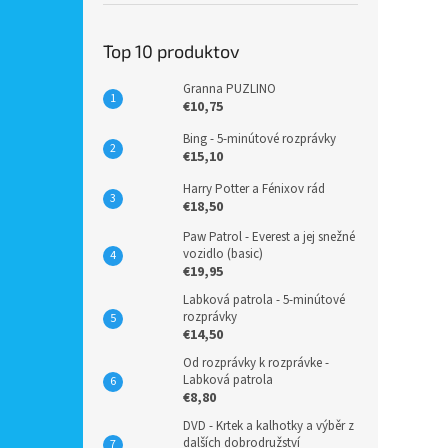
Top 10 produktov
Granna PUZLINO
€10,75
Bing - 5-minútové rozprávky
€15,10
Harry Potter a Fénixov rád
€18,50
Paw Patrol - Everest a jej snežné
vozidlo (basic)
€19,95
Labková patrola - 5-minútové
rozprávky
€14,50
Od rozprávky k rozprávke -
Labková patrola
€8,80
DVD - Krtek a kalhotky a výběr z
dalších dobrodružství