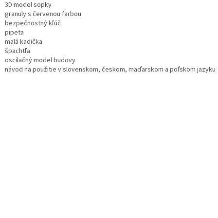
3D model sopky
granuly s červenou farbou
bezpečnostný kľúč
pipeta
malá kadička
špachtľa
oscilačný model budovy
návod na použitie v slovenskom, českom, maďarskom a poľskom jazyku