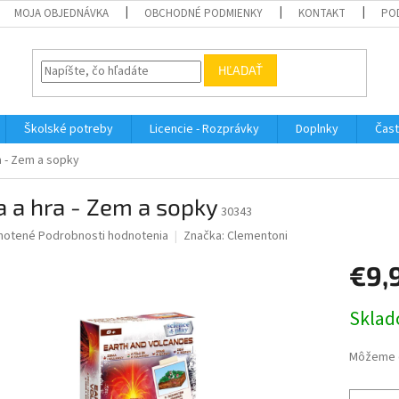
MOJA OBJEDNÁVKA
OBCHODNÉ PODMIENKY
KONTAKT
PO
HĽADAŤ
Školské potreby
Licencie - Rozprávky
Doplnky
Čast
a - Zem a sopky
 a hra - Zem a sopky
30343
né
notené
Podrobnosti hodnotenia
Značka:
Clementoni
nie
€9,
u
Jednotk
Sklad
cena:
iek.
Môžeme d