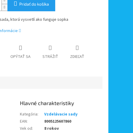
Pridať do košíka
ada, ktorá vysvetlí ako funguje sopka
informácie
OPÝTAŤ SA
STRÁŽIŤ
ZDIEĽAŤ
Kategória
:
Vzdelávacie sady
EAN
:
8005125607860
Vek od
:
8 rokov