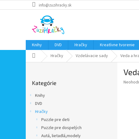
Prejsť
info@zuzihracky.sk
na
obsah
Knihy
DVD
Hračky
Kreatívne tvorenie
Domov
Hračky
Vzdelávacie sady
Veda a hr
B
Veda
o
Preskočiť
č
Priemer
Neohod
Kategórie
kategórie
n
hodnote
ý
produkt
Knihy
p
je
DVD
0,0
a
z
Hračky
n
5
e
Puzzle pre deti
hviezdič
l
Puzzle pre dospelých
Autá, lietadlá,modely