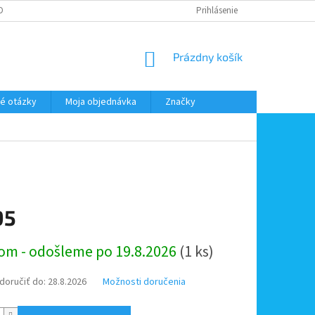
DMIENKY OOÚ
DOPRAVA A PLATBA
ODSTÚPENIE OD ZMLUVY
Prihlásenie
NÁKUPNÝ
Prázdny košík
KOŠÍK
é otázky
Moja objednávka
Značky
95
ová
om - odošleme po 19.8.2026
(1 ks)
oručiť do:
28.8.2026
Možnosti doručenia