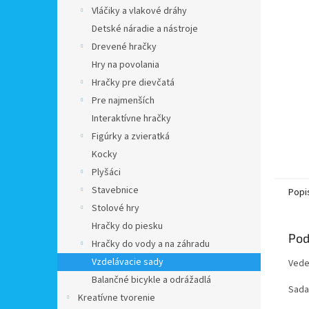
Vláčiky a vlakové dráhy
Detské náradie a nástroje
Drevené hračky
Hry na povolania
Hračky pre dievčatá
Pre najmenších
Interaktívne hračky
Figúrky a zvieratká
Kocky
Plyšáci
Stavebnice
Popi
Stolové hry
Hračky do piesku
Pod
Hračky do vody a na záhradu
Vzdelávacie sady
Vede
Balančné bicykle a odrážadlá
Sada
Kreatívne tvorenie