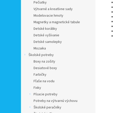
Pečiatky
Výtvarné a kreatívne sady
Modelovacie hmoty
Magnetky a magnetické tabule
Detské koráliky
Detské vyšívanie
Detské samolepky
Mozaika
Školské potreby
Boxy na zošity
Desiatové boxy
Farbičky
Fľaše na vodu
Fixky
Písacie potreby
Potreby na výtvarnú výchovu
Školské peračníky