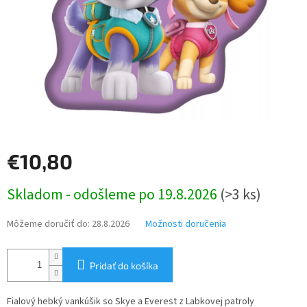
€10,80
Jednotková
Skladom - odošleme po 19.8.2026
(>3 ks)
cena:
Môžeme doručiť do:
28.8.2026
Možnosti doručenia
Pridať do košíka
Fialový hebký vankúšik so Skye a Everest z Labkovej patroly