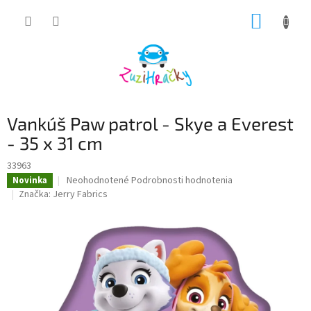
Prejsť
NÁKUP
na
obsah
KOŠÍK
Vankúš Paw patrol - Skye a Everest
- 35 x 31 cm
33963
Priemerné
Neohodnotené
Podrobnosti hodnotenia
Novinka
hodnotenie
Značka:
Jerry Fabrics
produktu
je
0,0
z
5
hviezdičiek.