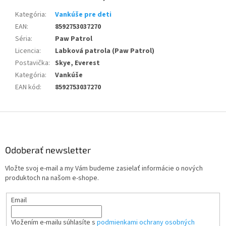
Kategória
:
Vankúše pre deti
EAN
:
8592753037270
Séria
:
Paw Patrol
Licencia
:
Labková patrola (Paw Patrol)
Postavička
:
Skye, Everest
Kategória
:
Vankúše
EAN kód
:
8592753037270
Z
á
p
ä
Odoberať newsletter
t
Vložte svoj e-mail a my Vám budeme zasielať informácie o nových
i
produktoch na našom e-shope.
e
Email
Vložením e-mailu súhlasíte s
podmienkami ochrany osobných