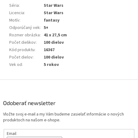
Séria
:
Star Wars
Licencia
:
Star Wars
Motív
:
fantasy
Odporúčaný vek
:
5+
Rozmer obrázka
:
41 x 27,5 cm
Počet dielikov
:
100 dielov
Kód produktu
:
16367
Počet dielov
:
100 dielov
Vek od
:
5 rokov
Z
á
p
ä
Odoberať newsletter
t
Vložte svoj e-mail a my Vám budeme zasielať informácie o nových
i
produktoch na našom e-shope.
e
Email