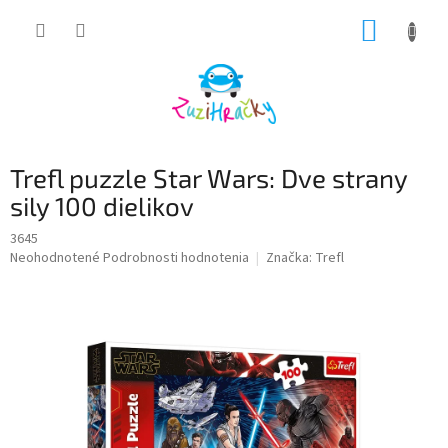
Prejsť
NÁKUP
na
obsah
KOŠÍK
Trefl puzzle Star Wars: Dve strany
sily 100 dielikov
3645
Priemerné
Neohodnotené
Podrobnosti hodnotenia
Značka:
Trefl
hodnotenie
produktu
je
0,0
z
5
hviezdičiek.