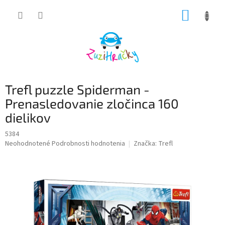
Prejsť
NÁKUP
na
obsah
KOŠÍK
Trefl puzzle Spiderman -
Prenasledovanie zločinca 160
dielikov
5384
Priemerné
Neohodnotené
Podrobnosti hodnotenia
Značka:
Trefl
hodnotenie
produktu
je
0,0
z
5
hviezdičiek.