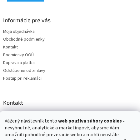
Informácie pre vás
Moja objednávka
Obchodné podmienky
Kontakt
Podmienky OOÚ
Doprava a platba
Odstúpenie od zmluvy
Postup pri reklamácii
Kontakt
info
@
zuzihracky.sk
Vážený návštevník tento
web používa
súbory cookies -
+421 903 144 673
nevyhnutné, analytické a marketingové, aby sme Vám
umožnili pohodlné prezeranie webu a mohli neustále