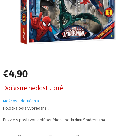
€4,90
Jednotková
Dočasne nedostupné
cena:
Možnosti doručenia
Položka bola vypredaná…
Puzzle s postavou obľúbeného superhrdinu Spidermana.