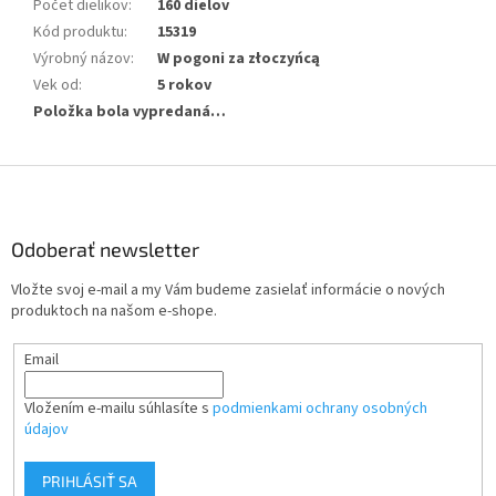
Počet dielikov
:
160 dielov
Kód produktu
:
15319
Výrobný názov
:
W pogoni za złoczyńcą
Vek od
:
5 rokov
Položka bola vypredaná…
Z
á
p
ä
Odoberať newsletter
t
Vložte svoj e-mail a my Vám budeme zasielať informácie o nových
i
produktoch na našom e-shope.
e
Email
Vložením e-mailu súhlasíte s
podmienkami ochrany osobných
údajov
PRIHLÁSIŤ SA