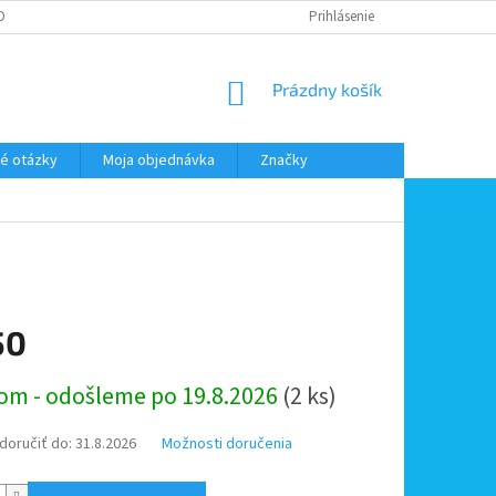
DMIENKY OOÚ
DOPRAVA A PLATBA
ODSTÚPENIE OD ZMLUVY
Prihlásenie
NÁKUPNÝ
Prázdny košík
KOŠÍK
é otázky
Moja objednávka
Značky
50
ová
om - odošleme po 19.8.2026
(2 ks)
oručiť do:
31.8.2026
Možnosti doručenia