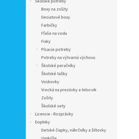
Školské potreby
Boxy na zošity
Desiatové boxy
Farbičky
Fľaše na vodu
Fixky
Písacie potreby
Potreby na výtvarnú výchovu
Školské peračníky
Školské tašky
Voskovky
Vrecká na prezúvky a telocvik
Zošity
Školské sety
Licencie - Rozprávky
Doplnky
Detské čiapky, nákrčníky a šiltovky
Vankúše