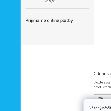
€19,95
Prijímame online platby
Z
á
p
ä
t
Odobera
i
e
Vložte svoj
produktoch
Email
Vážený návš
Vložením 