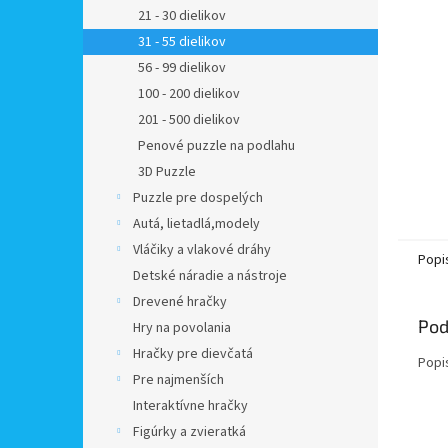
21 - 30 dielikov
31 - 55 dielikov
56 - 99 dielikov
100 - 200 dielikov
201 - 500 dielikov
Penové puzzle na podlahu
3D Puzzle
Puzzle pre dospelých
Autá, lietadlá,modely
Vláčiky a vlakové dráhy
Popi
Detské náradie a nástroje
Drevené hračky
Pod
Hry na povolania
Hračky pre dievčatá
Popi
Pre najmenších
Interaktívne hračky
Figúrky a zvieratká