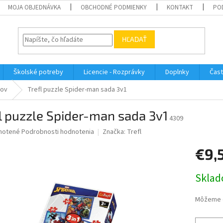
MOJA OBJEDNÁVKA
OBCHODNÉ PODMIENKY
KONTAKT
PO
HĽADAŤ
Školské potreby
Licencie - Rozprávky
Doplnky
Čast
kov
Trefl puzzle Spider-man sada 3v1
l puzzle Spider-man sada 3v1
4309
né
notené
Podrobnosti hodnotenia
Značka:
Trefl
nie
€9,
u
Jednotk
Sklad
cena:
iek.
Môžeme d