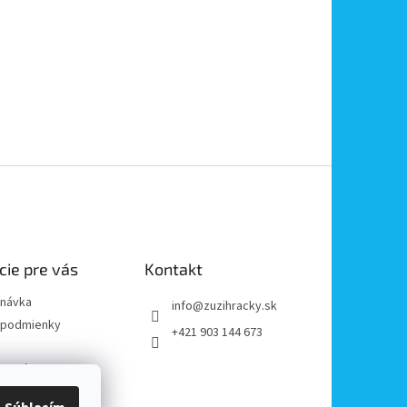
cie pre vás
Kontakt
dnávka
info
@
zuzihracky.sk
podmienky
+421 903 144 673
y OOÚ
platba