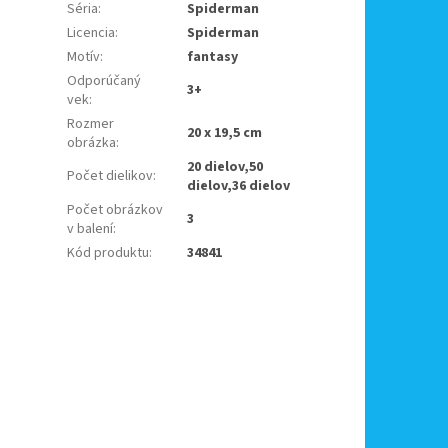
Séria
:
Spiderman
Licencia
:
Spiderman
Motív
:
fantasy
Odporúčaný
3+
vek
:
Rozmer
20 x 19,5 cm
obrázka
:
20 dielov,50
Počet dielikov
:
dielov,36 dielov
Počet obrázkov
3
v balení
:
Kód produktu
:
34841