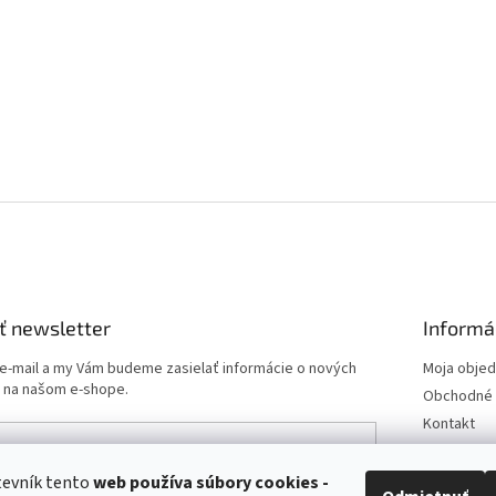
ť newsletter
Informá
 e-mail a my Vám budeme zasielať informácie o nových
Moja obje
 na našom e-shope.
Obchodné 
Kontakt
Podmienk
Doprava a 
tevník tento
web používa
súbory cookies -
e-mailu súhlasíte s
podmienkami ochrany osobných