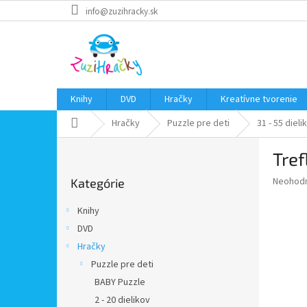
Prejsť
info@zuzihracky.sk
na
obsah
Knihy
DVD
Hračky
Kreatívne tvorenie
Domov
Hračky
Puzzle pre deti
31 - 55 dieli
B
Tref
o
Preskočiť
č
Priemer
Neohod
Kategórie
kategórie
n
hodnote
ý
produkt
Knihy
p
je
DVD
0,0
a
z
Hračky
n
5
e
Puzzle pre deti
hviezdič
l
BABY Puzzle
2 - 20 dielikov