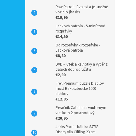
Paw Patrol - Everest a jej snežné
vozidlo (basic)
€19,95
Labková patrola - 5-minútové
rozprávky
€14,50
Od rozprávky k rozprávke -
Labková patrola
€8,80
DVD - Krtek a kalhotky a výběr z
dalších dobrodružství
€2,90
Trefl Premium puzzle Diablov
most Rakotzbrücke 1000
dielikov
€12,85
Peračník Catalina s vnútorným
vreckom 2-poschodový
€20,95
Jakks Pacific bábika 84769
Disney víla Cililing 23 cm