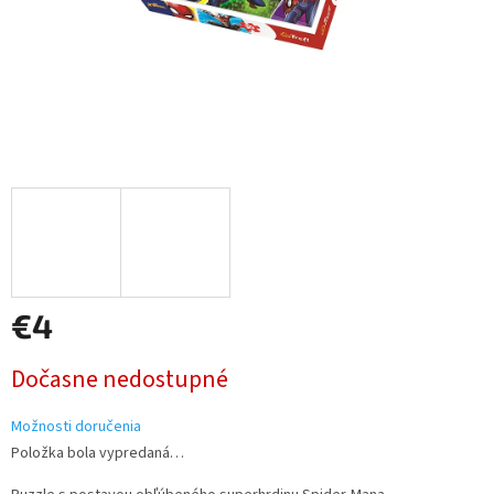
€4
Jednotková
Dočasne nedostupné
cena:
Možnosti doručenia
Položka bola vypredaná…