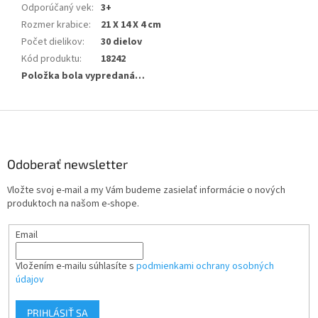
Odporúčaný vek
:
3+
Rozmer krabice
:
21 X 14 X 4 cm
Počet dielikov
:
30 dielov
Kód produktu
:
18242
Položka bola vypredaná…
Z
á
p
ä
Odoberať newsletter
t
Vložte svoj e-mail a my Vám budeme zasielať informácie o nových
i
produktoch na našom e-shope.
e
Email
Vložením e-mailu súhlasíte s
podmienkami ochrany osobných
údajov
PRIHLÁSIŤ SA