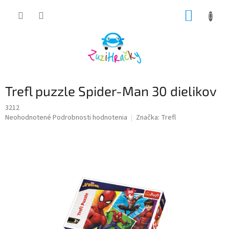
Prejsť
NÁKUP
na
obsah
KOŠÍK
Trefl puzzle Spider-Man 30 dielikov
3212
Priemerné
Neohodnotené
Podrobnosti hodnotenia
Značka:
Trefl
hodnotenie
produktu
je
0,0
z
5
hviezdičiek.