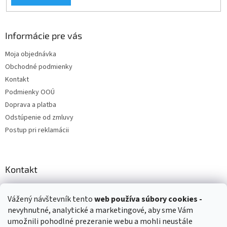
Informácie pre vás
Moja objednávka
Obchodné podmienky
Kontakt
Podmienky OOÚ
Doprava a platba
Odstúpenie od zmluvy
Postup pri reklamácii
Kontakt
info
@
zuzihracky.sk
Vážený návštevník tento
web používa
súbory cookies -
+421 903 144 673
nevyhnutné, analytické a marketingové, aby sme Vám
umožnili pohodlné prezeranie webu a mohli neustále