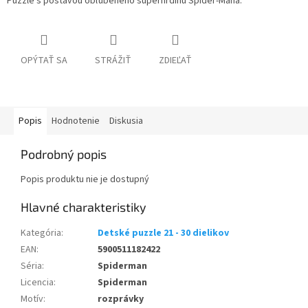
Puzzle s postavou obľúbeného superhrdinu Spider-Mana.
OPÝTAŤ SA
STRÁŽIŤ
ZDIEĽAŤ
Popis
Hodnotenie
Diskusia
Podrobný popis
Popis produktu nie je dostupný
Kategória
:
Detské puzzle 21 - 30 dielikov
EAN
:
5900511182422
Séria
:
Spiderman
Licencia
:
Spiderman
Motív
:
rozprávky