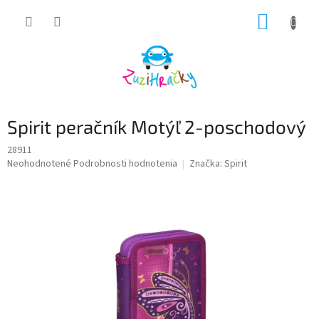
Prejsť
NÁKUP
na
obsah
KOŠÍK
Spirit peračník Motýľ 2-poschodový
28911
Priemerné
Neohodnotené
Podrobnosti hodnotenia
Značka:
Spirit
hodnotenie
produktu
je
0,0
z
5
hviezdičiek.