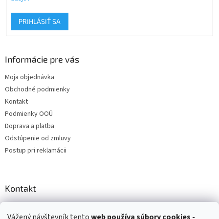
PRIHLÁSIŤ SA
Informácie pre vás
Moja objednávka
Obchodné podmienky
Kontakt
Podmienky OOÚ
Doprava a platba
Odstúpenie od zmluvy
Postup pri reklamácii
Kontakt
info
@
zuzihracky.sk
Vážený návštevník tento
web používa
súbory cookies -