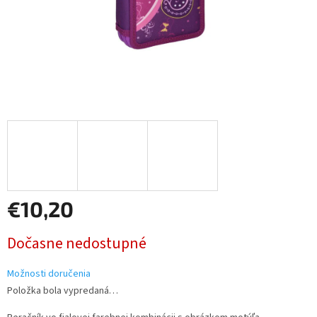
€10,20
Jednotková
Dočasne nedostupné
cena:
Možnosti doručenia
Položka bola vypredaná…