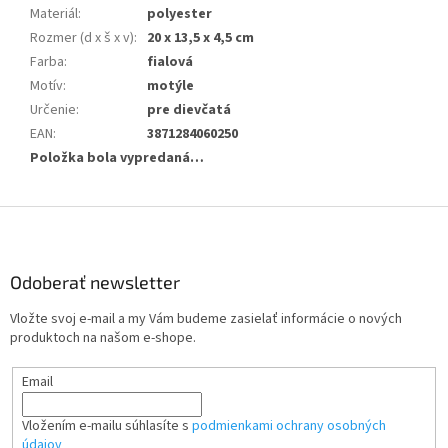
Materiál
:
polyester
Rozmer (d x š x v)
:
20 x 13,5 x 4,5 cm
Farba
:
fialová
Motív
:
motýle
Určenie
:
pre dievčatá
EAN
:
3871284060250
Položka bola vypredaná…
Z
á
p
ä
Odoberať newsletter
t
Vložte svoj e-mail a my Vám budeme zasielať informácie o nových
i
produktoch na našom e-shope.
e
Email
Vložením e-mailu súhlasíte s
podmienkami ochrany osobných
údajov