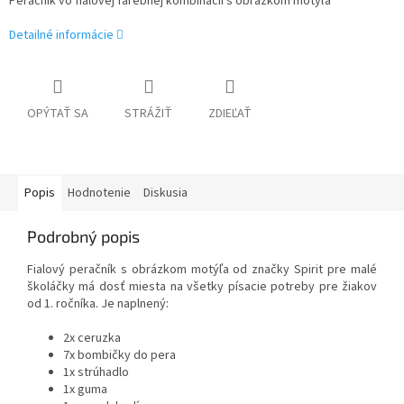
Peračník vo fialovej farebnej kombinácii s obrázkom motýľa
Detailné informácie
OPÝTAŤ SA
STRÁŽIŤ
ZDIEĽAŤ
Popis
Hodnotenie
Diskusia
Podrobný popis
Fialový peračník s obrázkom motýľa od značky Spirit pre malé
školáčky má dosť miesta na všetky písacie potreby pre žiakov
od 1. ročníka. Je naplnený:
2x ceruzka
7x bombičky do pera
1x strúhadlo
1x guma