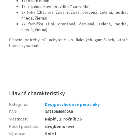
1x rozvrh hodín
1x trojuholníkové pravítko 7 cm veľké
8x fixka (žltá, oranžová, ružová, červená, zelená, modrá,
hnedá, čierna)
7x farbička (žltá, oranžová, červená, zelená, modrá,
hnedá, čierna)
Písacie potreby sú uchytené vo fialových gumičkách, ktoré
bránia vypadnutiu.
Kategória
:
Dvojposchodové peračníky
EAN
:
3871284060250
Vlastnosti
:
Náplň, 1. ročník ZŠ
Počet poschodí
:
dvojkomorové
Výrobca
:
Spirit