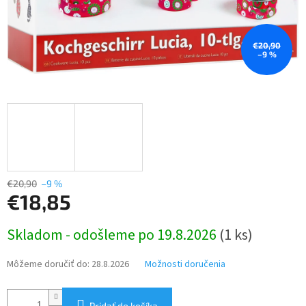
€20,90
–9 %
€20,90
–9 %
€18,85
Jednotková
Skladom - odošleme po 19.8.2026
(1 ks)
cena:
Môžeme doručiť do:
28.8.2026
Možnosti doručenia
Pridať do košíka