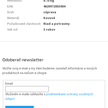
Hmotnosť
:
0.75 kg
EAN
:
4020972053084
Druh
:
súprava
Materiál
:
Kovové
Požadované vlastnosti
:
Riad a potraviny
Vek od
:
3 rokov
Z
á
p
ä
Odoberať newsletter
t
Vložte svoj e-mail a my Vám budeme zasielať informácie o nových
i
produktoch na našom e-shope.
e
Email
Vložením e-mailu súhlasíte s
podmienkami ochrany osobných
údajov