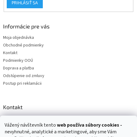
PRIHLÁSIŤ SA
Informácie pre vás
Moja objednávka
Obchodné podmienky
Kontakt
Podmienky OOÚ
Doprava a platba
Odstúpenie od zmluvy
Postup pri reklamácii
Kontakt
info
@
zuzihracky.sk
Vážený návštevník tento
web používa
súbory cookies -
+421 903 144 673
nevyhnutné, analytické a marketingové, aby sme Vám