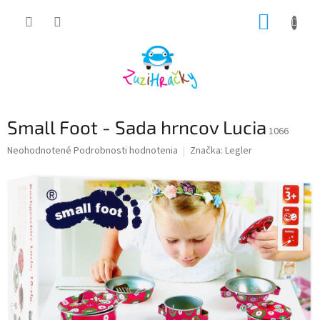
Prejsť
NÁKUP
na
obsah
KOŠÍK
Small Foot - Sada hrncov Lucia
1066
Priemerné
Neohodnotené
Podrobnosti hodnotenia
Značka:
Legler
hodnotenie
produktu
je
0,0
z
5
hviezdičiek.