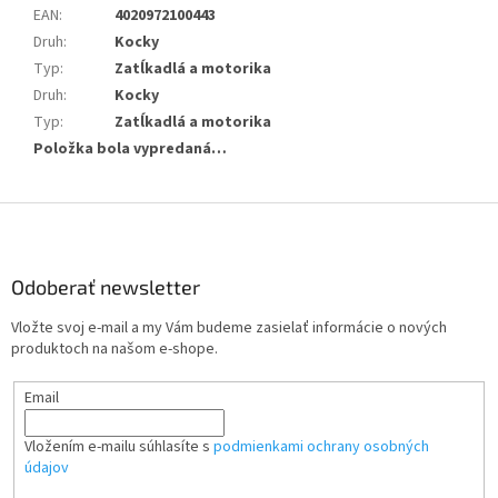
EAN
:
4020972100443
Druh
:
Kocky
Typ
:
Zatĺkadlá a motorika
Druh
:
Kocky
Typ
:
Zatĺkadlá a motorika
Položka bola vypredaná…
Z
á
p
ä
Odoberať newsletter
t
Vložte svoj e-mail a my Vám budeme zasielať informácie o nových
i
produktoch na našom e-shope.
e
Email
Vložením e-mailu súhlasíte s
podmienkami ochrany osobných
údajov