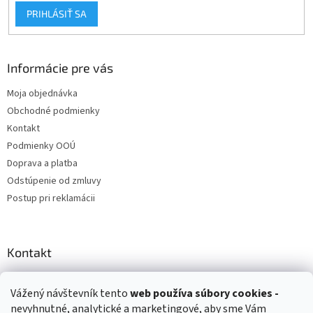
PRIHLÁSIŤ SA
Informácie pre vás
Moja objednávka
Obchodné podmienky
Kontakt
Podmienky OOÚ
Doprava a platba
Odstúpenie od zmluvy
Postup pri reklamácii
Kontakt
info
@
zuzihracky.sk
Vážený návštevník tento
web používa
súbory cookies -
+421 903 144 673
nevyhnutné, analytické a marketingové, aby sme Vám