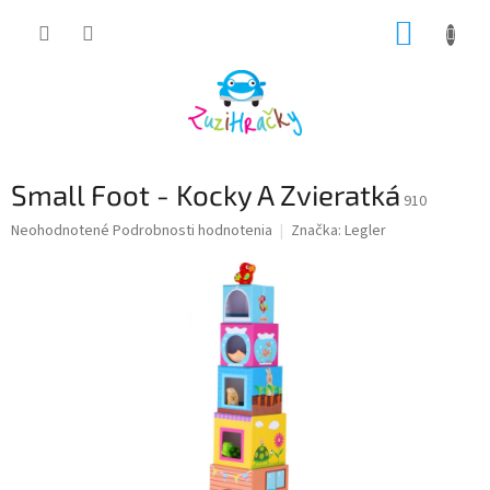
Prejsť
NÁKUP
na
obsah
KOŠÍK
Small Foot - Kocky A Zvieratká
910
Priemerné
Neohodnotené
Podrobnosti hodnotenia
Značka:
Legler
hodnotenie
produktu
je
0,0
z
5
hviezdičiek.