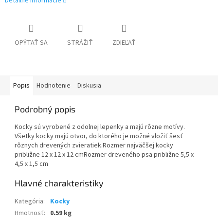
Detailné informácie
OPÝTAŤ SA
STRÁŽIŤ
ZDIEĽAŤ
Popis
Hodnotenie
Diskusia
Podrobný popis
Kocky sú vyrobené z odolnej lepenky a majú rôzne motívy.
Všetky kocky majú otvor, do ktorého je možné vložiť šesť
rôznych drevených zvieratiek.Rozmer najväčšej kocky
približne 12 x 12 x 12 cmRozmer dreveného psa približne 5,5 x
4,5 x 1,5 cm
Kategória
:
Kocky
Hmotnosť
:
0.59 kg