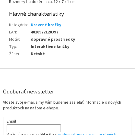
Rozmery buldozéra cca. 12 x 7 x 1 cm
Kategória
:
Drevené hračky
EAN
:
4020972120397
Motív
:
dopravné prostriedky
Typ
:
Interaktívne knižky
Žáner
:
Detské
Z
á
p
ä
Odoberať newsletter
t
Vložte svoj e-mail a my Vám budeme zasielať informácie o nových
i
produktoch na našom e-shope.
e
Email
Vložením e-mailu súhlasíte s
podmienkami ochrany osobných