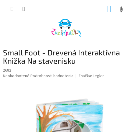
Prejsť
NÁKUP
na
obsah
KOŠÍK
Small Foot - Drevená Interaktívna
Knižka Na stavenisku
2682
Priemerné
Neohodnotené
Podrobnosti hodnotenia
Značka:
Legler
hodnotenie
produktu
je
0,0
z
5
hviezdičiek.