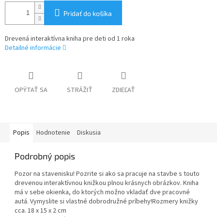
Pridať do košíka
Drevená interaktívna kniha pre deti od 1 roka
Detailné informácie
OPÝTAŤ SA
STRÁŽIŤ
ZDIEĽAŤ
Popis
Hodnotenie
Diskusia
Podrobný popis
Pozor na stavenisku! Pozrite si ako sa pracuje na stavbe s touto
drevenou interaktívnou knižkou plnou krásnych obrázkov. Kniha
má v sebe okienka, do ktorých možno vkladať dve pracovné
autá. Vymyslite si vlastné dobrodružné príbehy!Rozmery knižky
cca. 18 x 15 x 2 cm