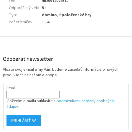
EAN
:
4020972029317
Odporúčaný vek
:
5+
Typ
:
domino, Spoločenské hry
Počet hráčov
:
1 - 4
Z
á
p
ä
Odoberať newsletter
t
Vložte svoj e-mail a my Vám budeme zasielať informácie o nových
i
produktoch na našom e-shope.
e
Email
Vložením e-mailu súhlasíte s
podmienkami ochrany osobných
údajov
PRIHLÁSIŤ SA