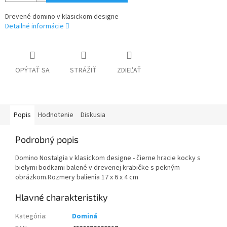
Drevené domino v klasickom designe
Detailné informácie
OPÝTAŤ SA
STRÁŽIŤ
ZDIEĽAŤ
Popis
Hodnotenie
Diskusia
Podrobný popis
Domino Nostalgia v klasickom designe - čierne hracie kocky s
bielymi bodkami balené v drevenej krabičke s pekným
obrázkom.Rozmery balienia 17 x 6 x 4 cm
Kategória
:
Dominá