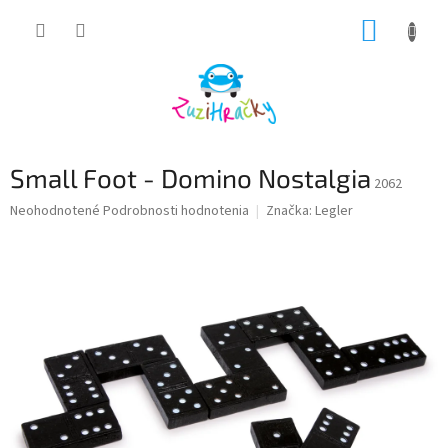
Prejsť
NÁKUP
na
obsah
KOŠÍK
Small Foot - Domino Nostalgia
2062
Priemerné
Neohodnotené
Podrobnosti hodnotenia
Značka:
Legler
hodnotenie
produktu
je
0,0
z
5
hviezdičiek.