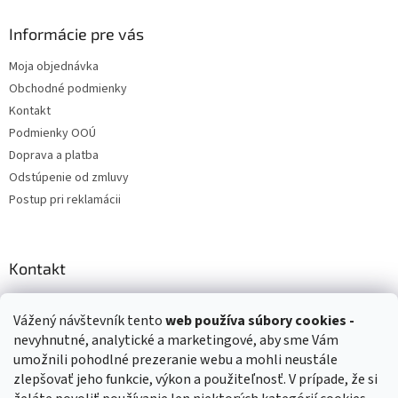
Informácie pre vás
Moja objednávka
Obchodné podmienky
Kontakt
Podmienky OOÚ
Doprava a platba
Odstúpenie od zmluvy
Postup pri reklamácii
Kontakt
info
@
zuzihracky.sk
Vážený návštevník tento
web používa
súbory cookies -
+421 903 144 673
nevyhnutné, analytické a marketingové, aby sme Vám
umožnili pohodlné prezeranie webu a mohli neustále
zlepšovať jeho funkcie, výkon a použiteľnosť. V prípade, že si