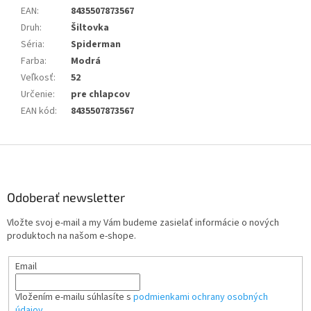
EAN
:
8435507873567
Druh
:
Šiltovka
Séria
:
Spiderman
Farba
:
Modrá
Veľkosť
:
52
Určenie
:
pre chlapcov
EAN kód
:
8435507873567
Z
á
p
ä
Odoberať newsletter
t
Vložte svoj e-mail a my Vám budeme zasielať informácie o nových
i
produktoch na našom e-shope.
e
Email
Vložením e-mailu súhlasíte s
podmienkami ochrany osobných
údajov