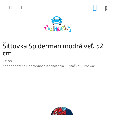
Prejsť
NÁKUP
na
obsah
KOŠÍK
Šiltovka Spiderman modrá veľ. 52
cm
34160
Priemerné
Neohodnotené
Podrobnosti hodnotenia
Značka:
Euroswan
hodnotenie
produktu
je
0,0
z
5
hviezdičiek.