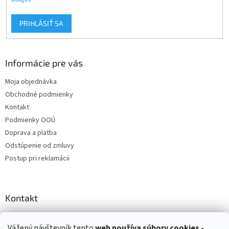
PRIHLÁSIŤ SA
Informácie pre vás
Moja objednávka
Obchodné podmienky
Kontakt
Podmienky OOÚ
Doprava a platba
Odstúpenie od zmluvy
Postup pri reklamácii
Kontakt
info
@
zuzihracky.sk
Vážený návštevník tento
web používa
súbory cookies -